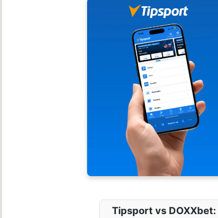
Tipsport vs DOXXbet: 