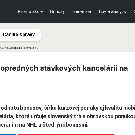
Promo akcie
Bonusy
Recenzie
Tipy a analýzy
Casino správy
h kancelárií na Slovensku
popredných stávkových kancelárií na
odnotu bonusov, šírku kurzovej ponuky aj kvalitu mob
ancelária, ktorá určuje slovenský trh s obrovskou ponuko
ameraním na NHL a štedrými bonusmi.