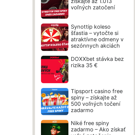
získajte až 1.013
voľných zatočení
Synottip koleso
šťastia – vytočte si
atraktívne odmeny v
sezónnych akciách
DOXXbet stávka bez
rizika 35 €
Tipsport casino free
spiny – získajte až
500 voľných točení
zadarmo
Niké free spiny
zadarmo – Ako získať