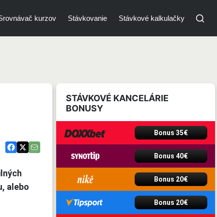
Srovnávač kurzov
Stávkovanie
Stávkové kalkulačky
STÁVKOVÉ KANCELÁRIE
BONUSY
Bonus 35€
Bonus 40€
ilných
Bonus 20€
u, alebo
Bonus 20€