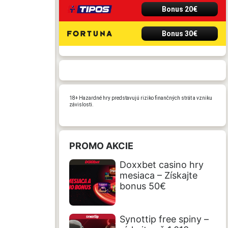
Bonus 20€
Bonus 30€
18+ Hazardné hry predstavujú riziko finančných strát a vzniku
závislosti.
PROMO AKCIE
Doxxbet casino hry
mesiaca – Získajte
bonus 50€
Synottip free spiny –