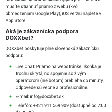
musíte stiahnuť priamo z webu (kvôli
obmedzeniam Google Play), iOS verziu nájdete v
App Store.
Aká je zákaznícka podpora
DOXXbet?
DOXXbet poskytuje plne slovenskú zákaznícku
podporu:
Live Chat: Priamo na webstránke. Ikonka je
trochu skrytá, no spojenie so živým
operátorom (nie botom) prebieha do minúty.
Odpovede sú vecné a profesionálne.
E-mail: info@doxxbet.sk
Telefón: +421 911 569 909 (dostupné od 7:00