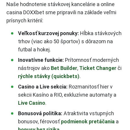
Naše hodnotenie stávkovej kancelárie a online
casina DOXXbet sme pripravili na základe veľmi
prísnych kritérií:
Veľkosť kurzovej ponuky:
Hĺbka stávkových
trhov (viac ako 50 športov) s dôrazom na
futbal a hokej.
Inovatívne funkcie:
Prítomnosť moderných
nástrojov ako
Bet Builder
,
Ticket Changer
či
rýchle stávky (quickbets)
.
Casino a Live sekcia:
Rozmanitosť hier v
sekcii Kasíno a RIO, exkluzívne automaty a
Live Casino
.
Bonusová politika:
Atraktivita vstupných
bonusov, férovosť
podmienok pretáčania
a
bonusy bez rizika
.