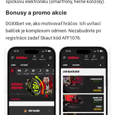
špičkovú elektroniku (smartfóny, herné konzoly).
Bonusy a promo akcie
DOXXbet vie, ako motivovať hráčov. Ich uvítací
balíček je komplexom odmien. Nezabudnite pri
registrácii zadať Skaut kód AFF1076.