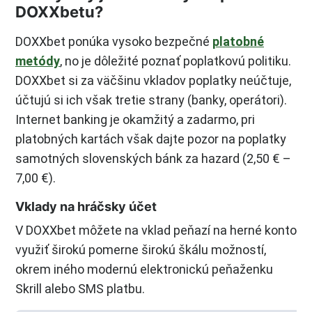
DOXXbetu?
DOXXbet ponúka vysoko bezpečné
platobné
metódy
, no je dôležité poznať poplatkovú politiku.
DOXXbet si za väčšinu vkladov poplatky neúčtuje,
účtujú si ich však tretie strany (banky, operátori).
Internet banking je okamžitý a zadarmo, pri
platobných kartách však dajte pozor na poplatky
samotných slovenských bánk za hazard (2,50 € –
7,00 €).
Vklady na hráčsky účet
V DOXXbet môžete na vklad peňazí na herné konto
využiť širokú pomerne širokú škálu možností,
okrem iného modernú elektronickú peňaženku
Skrill alebo SMS platbu.