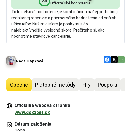
9.5
Užívateľské hodnotenie
Toto celkové hodnotenie je kombináciou našej podrobnej
redakčnej recenzie a priemerného hodnotenia od našich
užívateľov. Našim cieľom je poskytnúť čo
najobjektívnejšie výsledné skóre. Prečítajte si, ako
hodnotíme stávkové kancelárie.
Nada Čapková
Obecné
Platobné metódy
Hry
Podpora
Zo
Oficiálna webová stránka
www.doxxbet.sk
Dátum založenia