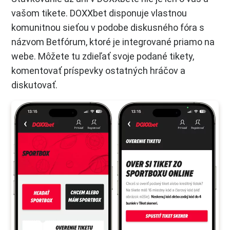
vašom tikete. DOXXbet disponuje vlastnou
komunitnou sieťou v podobe diskusného fóra s
názvom Betfórum, ktoré je integrované priamo na
webe. Môžete tu zdieľať svoje podané tikety,
komentovať príspevky ostatných hráčov a
diskutovať.