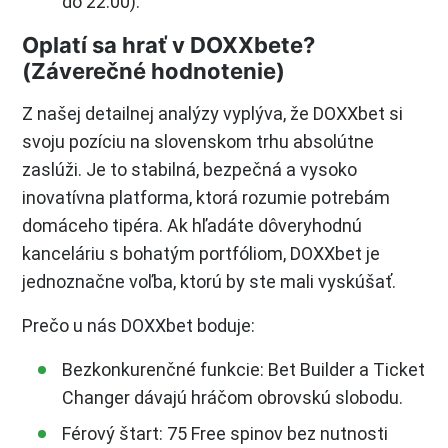
do 22:00).
Oplatí sa hrať v DOXXbete?
(Záverečné hodnotenie)
Z našej detailnej analýzy vyplýva, že DOXXbet si
svoju pozíciu na slovenskom trhu absolútne
zaslúži. Je to stabilná, bezpečná a vysoko
inovatívna platforma, ktorá rozumie potrebám
domáceho tipéra. Ak hľadáte dôveryhodnú
kanceláriu s bohatým portfóliom, DOXXbet je
jednoznačne voľba, ktorú by ste mali vyskúšať.
Prečo u nás DOXXbet boduje:
Bezkonkurenčné funkcie: Bet Builder a Ticket
Changer dávajú hráčom obrovskú slobodu.
Férový štart: 75 Free spinov bez nutnosti