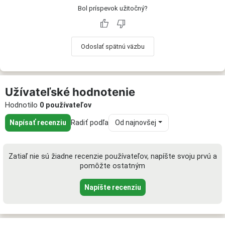
Bol príspevok užitočný?
Odoslať spätnú väzbu
Užívateľské hodnotenie
Hodnotilo
0 používateľov
Radiť podľa
Od najnovšej
Napísať recenziu
Zatiaľ nie sú žiadne recenzie používateľov, napíšte svoju prvú a
pomôžte ostatným
Napíšte recenziu