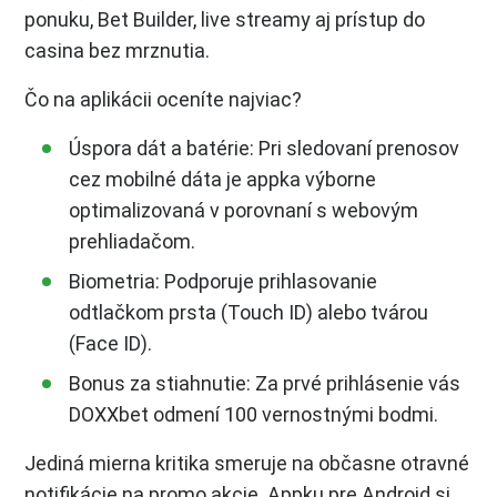
ponuku, Bet Builder, live streamy aj prístup do
casina bez mrznutia.
Čo na aplikácii oceníte najviac?
Úspora dát a batérie: Pri sledovaní prenosov
cez mobilné dáta je appka výborne
optimalizovaná v porovnaní s webovým
prehliadačom.
Biometria: Podporuje prihlasovanie
odtlačkom prsta (Touch ID) alebo tvárou
(Face ID).
Bonus za stiahnutie: Za prvé prihlásenie vás
DOXXbet odmení 100 vernostnými bodmi.
Jediná mierna kritika smeruje na občasne otravné
notifikácie na promo akcie. Appku pre Android si