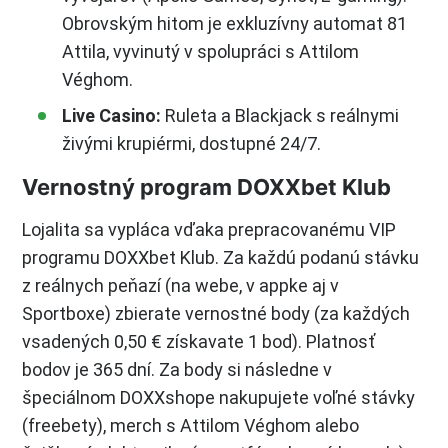
Obrovským hitom je exkluzívny automat 81
Attila, vyvinutý v spolupráci s Attilom
Véghom.
Live Casino:
Ruleta a Blackjack s reálnymi
živými krupiérmi, dostupné 24/7.
Vernostný program DOXXbet Klub
Lojalita sa vypláca vďaka prepracovanému VIP
programu DOXXbet Klub. Za každú podanú stávku
z reálnych peňazí (na webe, v appke aj v
Sportboxe) zbierate vernostné body (za každých
vsadených 0,50 € získavate 1 bod). Platnosť
bodov je 365 dní. Za body si následne v
špeciálnom DOXXshope nakupujete voľné stávky
(freebety), merch s Attilom Véghom alebo