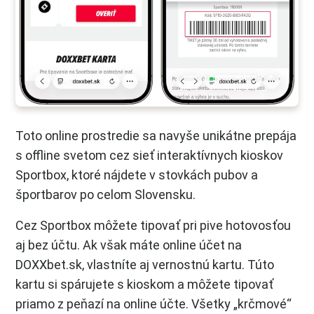
Toto online prostredie sa navyše unikátne prepája
s offline svetom cez sieť interaktívnych kioskov
Sportbox, ktoré nájdete v stovkách pubov a
športbarov po celom Slovensku.
Cez Sportbox môžete tipovať pri pive hotovosťou
aj bez účtu. Ak však máte online účet na
DOXXbet.sk, vlastníte aj vernostnú kartu. Túto
kartu si spárujete s kioskom a môžete tipovať
priamo z peňazí na online účte. Všetky „krčmové“