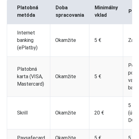
Platobná
Doba
Minimálny
Popl
metóda
spracovania
vklad
Internet
banking
Okamžite
5 €
Zad
(ePlatby)
Pozo
Platobná
popl
karta (VISA,
Okamžite
5 €
vaše
Mastercard)
bank
5 %
Skrill
Okamžite
20 €
(účtu
DOX
Paysafecard
Okamžite
5 €
5 %