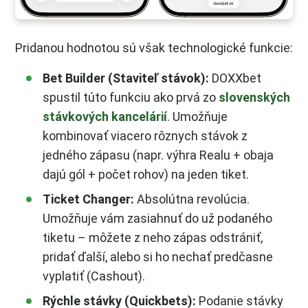
Pridanou hodnotou sú však technologické funkcie:
Bet Builder (Staviteľ stávok):
DOXXbet
spustil túto funkciu ako prvá zo
slovenských
stávkových kancelárií
. Umožňuje
kombinovať viacero rôznych stávok z
jedného zápasu (napr. výhra Realu + obaja
dajú gól + počet rohov) na jeden tiket.
Ticket Changer:
Absolútna revolúcia.
Umožňuje vám zasiahnuť do už podaného
tiketu – môžete z neho zápas odstrániť,
pridať ďalší, alebo si ho nechať predčasne
vyplatiť (Cashout).
Rýchle stávky (Quickbets):
Podanie stávky