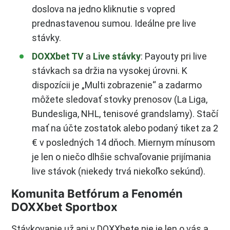
doslova na jedno kliknutie s vopred
prednastavenou sumou. Ideálne pre live
stávky.
DOXXbet TV
a
Live stávky
: Payouty pri live
stávkach sa držia na vysokej úrovni. K
dispozícii je „Multi zobrazenie“ a zadarmo
môžete sledovať stovky prenosov (La Liga,
Bundesliga, NHL, tenisové grandslamy). Stačí
mať na účte zostatok alebo podaný tiket za 2
€ v posledných 14 dňoch. Miernym mínusom
je len o niečo dlhšie schvaľovanie prijímania
live stávok (niekedy trvá niekoľko sekúnd).
Komunita Betfórum a Fenomén
DOXXbet Sportbox
Stávkovanie už ani v DOXXbete nie je len o vás a