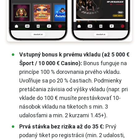
Vstupný bonus k prvému vkladu (až 5 000 €
Šport / 10 000 € Casino):
Bonus funguje na
princípe 100 % dorovnania prvého vkladu.
Uvoľňuje sa po 20 % častiach. Podmienky
pretáčania závisia od výšky vkladu (napr. pri
vklade do 100 € musíte prestávkovať 10-
násobok vkladu na tiketoch s min. 3
udalosťami a min. 2 kurzami 1.45+).
Prvá stávka bez rizika až do 35 €:
Prvý
podaný tiket po registrácii (min. 2 udalosti,