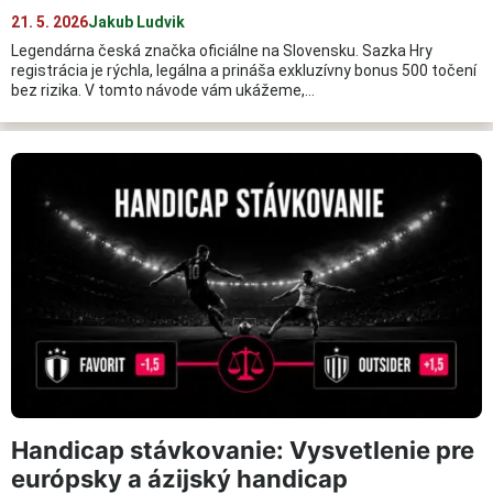
21. 5. 2026
Jakub Ludvik
Legendárna česká značka oficiálne na Slovensku. Sazka Hry
registrácia je rýchla, legálna a prináša exkluzívny bonus 500 točení
bez rizika. V tomto návode vám ukážeme,…
Handicap stávkovanie: Vysvetlenie pre
európsky a ázijský handicap