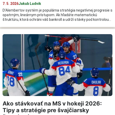
7. 5. 2026
Jakub Ludvik
D’Alembertov systém je populárna stratégia negatívnej progresie s
opatrným, lineárnym prístupom. Ak hľadáte matematickú
štruktúru, ktorá ochráni váš bankroll a udrží stávky pod kontrolou
aj…
Ako stávkovať na MS v hokeji 2026:
Tipy a stratégie pre švajčiarsky