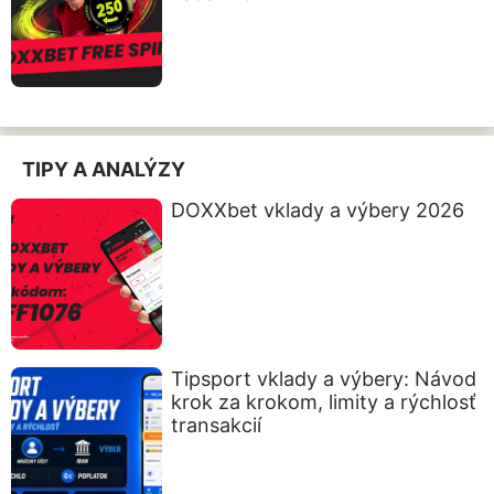
TIPY A ANALÝZY
DOXXbet vklady a výbery 2026
Tipsport vklady a výbery: Návod
krok za krokom, limity a rýchlosť
transakcií