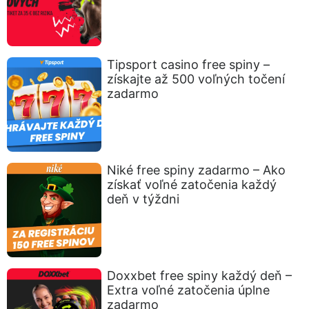
Tipsport casino free spiny –
získajte až 500 voľných točení
zadarmo
Niké free spiny zadarmo – Ako
získať voľné zatočenia každý
deň v týždni
Doxxbet free spiny každý deň –
Extra voľné zatočenia úplne
zadarmo