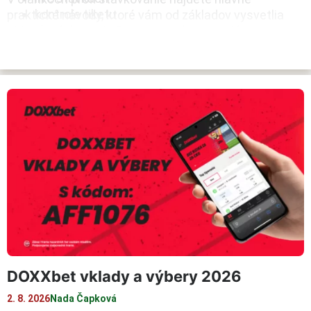
kontrole tiketu
praktické návody, ktoré vám od základov vysvetlia
oblasť stávkovania Postupne vás prevedú
registračným procesom v najväčších stávkových
kanceláriách. Následne vám poradia, aké platobné
metódy máte k dispozícii a aké podmienky sa s nimi
spájajú. Nechýbajú ani tipovacie stratégie či money
management, ktorý je pre každého hráča základom.
Okrem toho môžete zistiť aj to, kde sa nachádzajú
jednotlivé pobočky stávkoviek, ako využívať službu
TV alebo ako si zrušiť účet.
DOXXbet vklady a výbery 2026
2. 8. 2026
Nada Čapková