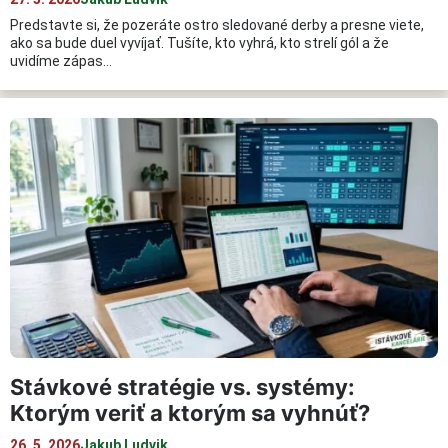
Predstavte si, že pozeráte ostro sledované derby a presne viete,
ako sa bude duel vyvíjať. Tušíte, kto vyhrá, kto strelí gól a že
uvidíme zápas…
Stávkové stratégie vs. systémy:
Ktorým veriť a ktorým sa vyhnúť?
26. 5. 2026
Jakub Ludvik