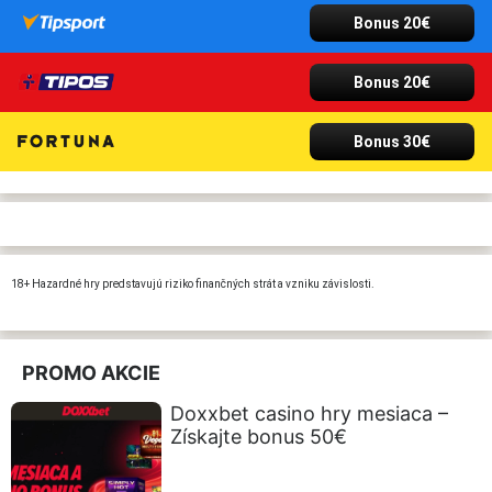
Bonus 20€
Bonus 20€
Bonus 30€
18+ Hazardné hry predstavujú riziko finančných strát a vzniku závislosti.
PROMO AKCIE
Doxxbet casino hry mesiaca –
Získajte bonus 50€