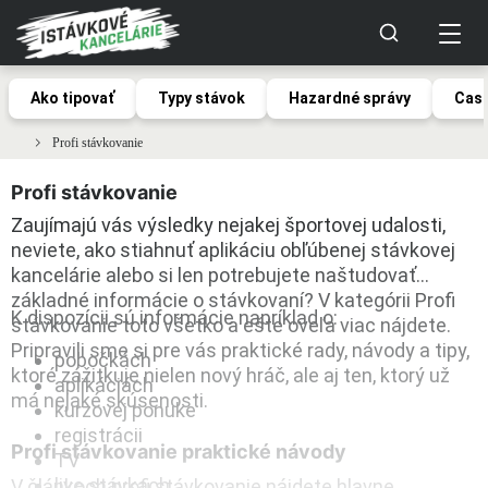
Ako tipovať
Typy stávok
Hazardné správy
Casi
Profi stávkovanie
Profi stávkovanie
Zaujímajú vás výsledky nejakej športovej udalosti,
neviete, ako stiahnuť aplikáciu obľúbenej stávkovej
kancelárie alebo si len potrebujete naštudovať
základné informácie o stávkovaní? V kategórii Profi
K dispozícii sú informácie napríklad o:
stávkovanie toto všetko a ešte oveľa viac nájdete.
Pripravili sme si pre vás praktické rady, návody a tipy,
pobočkách
ktoré zážitkuje nielen nový hráč, ale aj ten, ktorý už
aplikáciách
má nejaké skúsenosti.
kurzovej ponuke
registrácii
Profi stávkovanie praktické návody
TV
live stávkach
V článkoch profi stávkovanie nájdete hlavne