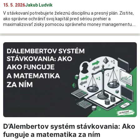
15. 5. 2026
Jakub Ludvik
V stávkovaní potrebujete železnú disciplínu a presný plán. Zistite,
ako správne ochrániť svoj kapitál pred sériou prehier a
maximalizovať zisky pomocou správneho money managementu.
Zabudnite…
D’Alembertov systém stávkovania: Ako
funguje a matematika za ním