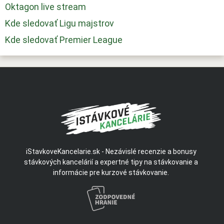
Oktagon live stream
Kde sledovať Ligu majstrov
Kde sledovať Premier League
iStavkoveKancelarie.sk - Nezávislé recenzie a bonusy
stávkových kancelárií a expertné tipy na stávkovanie a
informácie pre kurzové stávkovanie.