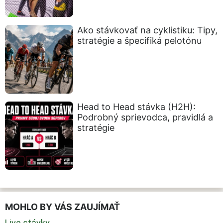
Ako stávkovať na cyklistiku: Tipy,
stratégie a špecifiká pelotónu
Head to Head stávka (H2H):
Podrobný sprievodca, pravidlá a
stratégie
MOHLO BY VÁS ZAUJÍMAŤ
Live stávky