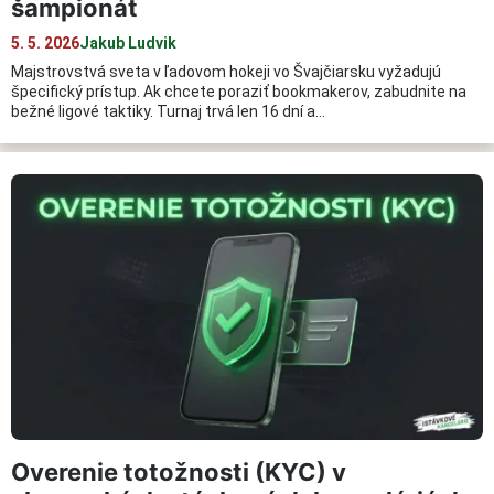
šampionát
5. 5. 2026
Jakub Ludvik
Majstrovstvá sveta v ľadovom hokeji vo Švajčiarsku vyžadujú
špecifický prístup. Ak chcete poraziť bookmakerov, zabudnite na
bežné ligové taktiky. Turnaj trvá len 16 dní a…
Overenie totožnosti (KYC) v