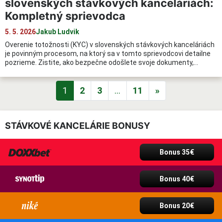
slovenských stávkových kanceláriách:
Kompletný sprievodca
5. 5. 2026
Jakub Ludvik
Overenie totožnosti (KYC) v slovenských stávkových kanceláriách
je povinným procesom, na ktorý sa v tomto sprievodcovi detailne
pozrieme. Zistite, ako bezpečne odošlete svoje dokumenty,
prečo…
POSTS NAVIGATION
1
2
3
…
11
»
STÁVKOVÉ KANCELÁRIE BONUSY
Bonus 35€
Bonus 40€
Bonus 20€