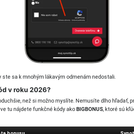
 by ste sa k mnohým lákavým odmenám nedostali.
ód v roku 2026?
duchšie, než si možno myslíte. Nemusíte dlho hľadať, p
áve tu nájdete funkčné kódy ako
BIGBONUS
, ktoré sú kľ
ta bonusu
Synot