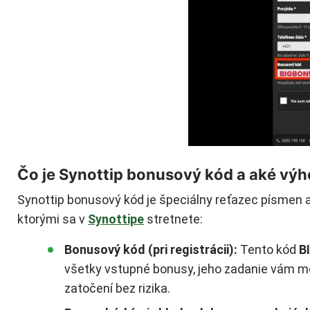
Čo je Synottip bonusový kód a aké v
Synottip bonusový kód je špeciálny reťazec písmen a
ktorými sa v
Synottipe
stretnete:
Bonusový kód (pri registrácii):
Tento kód
B
všetky vstupné bonusy, jeho zadanie vám m
zatočení bez rizika.