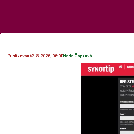
Publikované
2. 8. 2026, 06:00
Nada Čapková