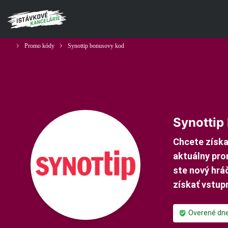
Promo kódy
Synottip bonusovy kod
Synottip
Chcete získa
aktuálny pro
ste nový hr
získať vstupn
Overené dn