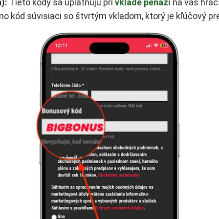
):
Tieto kódy sa uplatňujú pri
vklade peňazí
na váš hráč
 kód súvisiaci so štvrtým vkladom, ktorý je kľúčový pr