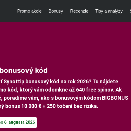
Promo akcie
Bonusy
Recenzie
Tipy a analýzy
 bonusový kód
ť Synottip bonusový kód na rok 2026? Tu nájdete
mo kód, ktorý vám odomkne až 640 free spinov. Ak
áč, poradíme vám, ako s bonusovým kódom BIGBONUS
ý bonus 10 000 € + 250 točení bez rizika.
es
6. augusta 2026