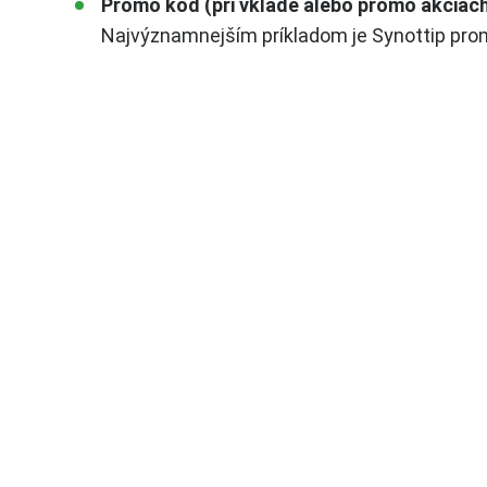
Promo kód (pri vklade alebo promo akciách
Najvýznamnejším príkladom je Synottip promo