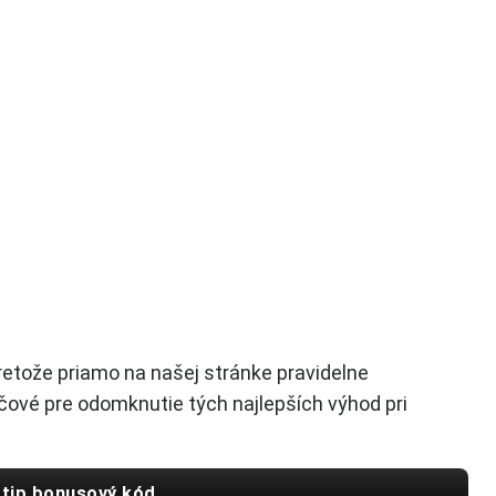
retože priamo na našej stránke pravidelne
účové pre odomknutie tých najlepších výhod pri
tip bonusový kód