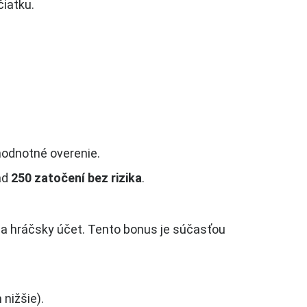
čiatku.
hodnotné overenie.
ad
250 zatočení bez rizika
.
a hráčsky účet. Tento bonus je súčasťou
nižšie).