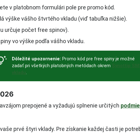
jdete v platobnom formulári pole pre promo kód.
á výške vášho štvrtého vkladu (viď tabuľka nižšie).
u určuje počet free spinov).
piny vo výške podľa vášho vkladu.
Dôležité upozornenie:
Promo kód pre free spiny je možné
zadať pri všetkých platobných metódach okrem
Synottip SM
vkladu
.
2026
navzájom prepojené a vyžadujú splnenie určitých
podmie
 vaše prvé štyri vklady. Pre získanie každej časti je pot