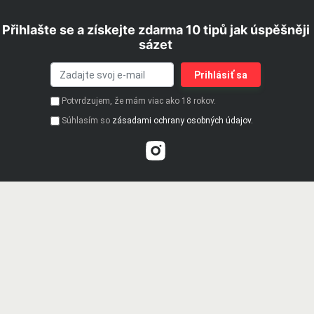
Přihlašte se a získejte zdarma 10 tipů jak úspěšněji
sázet
Potvrdzujem, že mám viac ako 18 rokov.
Súhlasím so
zásadami ochrany osobných údajov.
Hrajte zodpovedne. 18+ | Hazardné hry predstavujú
riziko finančných strát a vzniku závislosti |
Podporujeme zodpovedné hranie
© 2019 - 2026 iStavkoveKancelarie.sk patrí do skupiny webových
stránok prevádzkovaných spoločnosťou GAL GROUP, s.r.o. Na tomto
webu propagujeme len legálne stávkové kancelárie a kasína so
slovenskou licenciou. Tento web obsahuje affiliate odkazy a môže