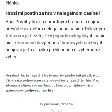
článku.
Hrozí mi postih za hru v nelegálnom casíne?
Áno. Postihy hrozia samotným hráčom a najmä
prevádzkovateľom nelegálneho casina. Dôležitým
faktorom je tiež to, že v prípade nelegálnych casín
nie je zaručená bezpečnosť hráčových osobných
údajov a je tu aj riziko pri vkladoch či výberoch z
výhry.
Nezabudnite, že hazardné hry by mali byť predovšetkým zábavou.
Vždy hrajte zodpovedne a stanovte si limity hazardných hier. Viac
informácií a tipov, ako mať hru pod kontrolou, nájdete v našom
sprievodcovi
zodpovedným hraním
.
Bol príspevok užitočný?