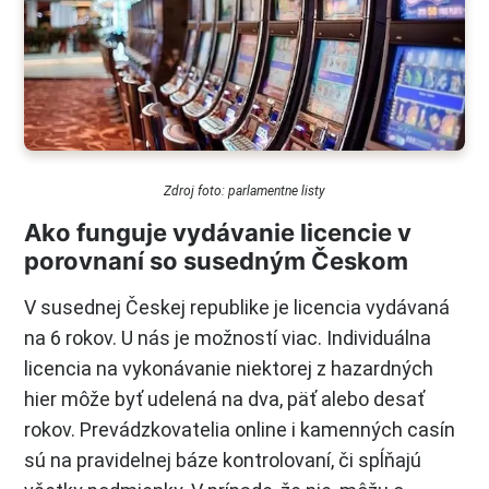
Zdroj foto: parlamentne listy
Ako funguje vydávanie licencie v
porovnaní so susedným Českom
V susednej Českej republike je licencia vydávaná
na 6 rokov. U nás je možností viac. Individuálna
licencia na vykonávanie niektorej z hazardných
hier môže byť udelená na dva, päť alebo desať
rokov. Prevádzkovatelia online i kamenných casín
sú na pravidelnej báze kontrolovaní, či spĺňajú