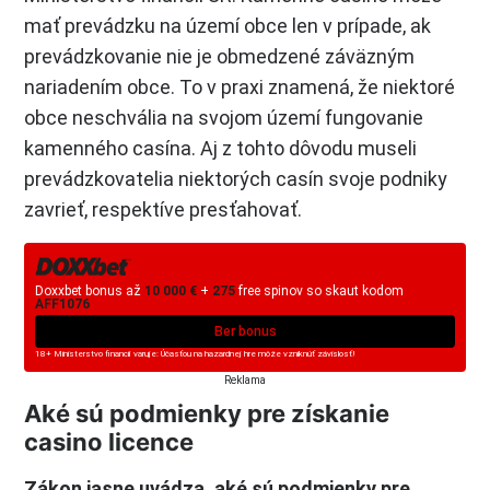
mať prevádzku na území obce len v prípade, ak
prevádzkovanie nie je obmedzené záväzným
nariadením obce. To v praxi znamená, že niektoré
obce neschvália na svojom území fungovanie
kamenného casína. Aj z tohto dôvodu museli
prevádzkovatelia niektorých casín svoje podniky
zavrieť, respektíve presťahovať.
Doxxbet bonus až
10 000 €
+
275
free spinov so skaut kodom
AFF1076
Ber bonus
18+ Ministerstvo financií varuje: Účasťou na hazardnej hre môže vzniknúť závislosť!
Reklama
Aké sú podmienky pre získanie
casino licence
Zákon jasne uvádza, aké sú podmienky pre