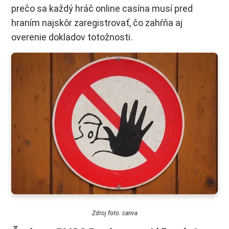
prečo sa každý hráč online casína musí pred
hraním najskôr zaregistrovať, čo zahŕňa aj
overenie dokladov totožnosti.
Zdroj foto: canva