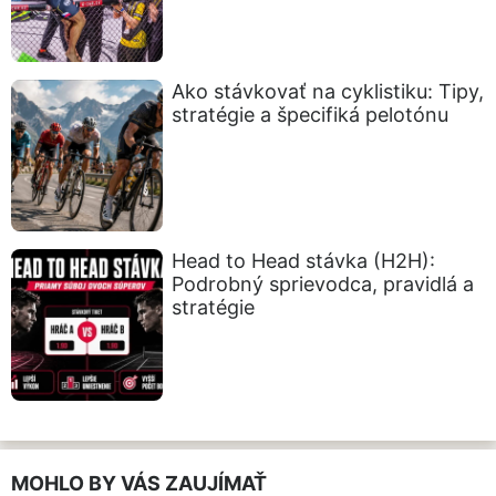
Ako stávkovať na cyklistiku: Tipy,
stratégie a špecifiká pelotónu
Head to Head stávka (H2H):
Podrobný sprievodca, pravidlá a
stratégie
MOHLO BY VÁS ZAUJÍMAŤ