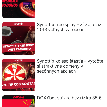
Synottip free spiny – získajte až
1.013 voľných zatočení
Synottip koleso šťastia – vytočte
si atraktívne odmeny v
sezónnych akciách
DOXXbet stávka bez rizika 35 €