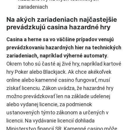
zariadeniach
Na akých zariadeniach najčastejšie
prevádzkujú casina hazardné hry
Casina a herne sa vo väčšine prípadov venujú
prevádzkovaniu hazardných hier na technických
zariadeniach, napríklad výherné automaty
.
Okrem toho sú časté aj živé hry, napríklad kartové
hry Poker alebo Blackjack. Ak chce akékoľvek
online alebo kamenné casino fungovať, musí
získať licenciu. Zákon uvádza, že hazardné hry
možno prevádzkovať len na základe udelenej
alebo vydanej licencie, za podmienok
ustanovených týmto zákonom a určených v
licencii. Na vydávanie licencií dohliada
Ministerstvo financií SR. Kamenné casino môže