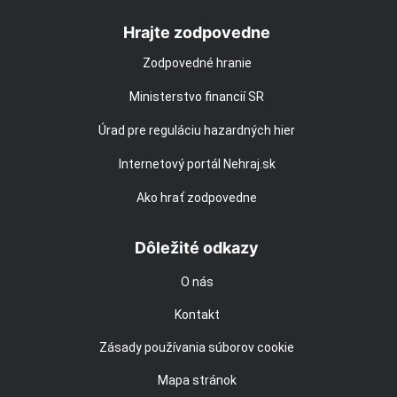
Hrajte zodpovedne
Zodpovedné hranie
Ministerstvo financií SR
Úrad pre reguláciu hazardných hier
Internetový portál Nehraj.sk
Ako hrať zodpovedne
Dôležité odkazy
O nás
Kontakt
Zásady používania súborov cookie
Mapa stránok