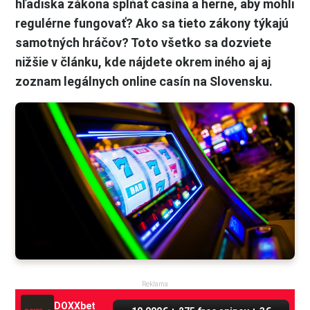
hľadiska zákona spĺňať casína a herne, aby mohli
regulérne fungovať? Ako sa tieto zákony týkajú
samotných hráčov? Toto všetko sa dozviete
nižšie v článku, kde nájdete okrem iného aj aj
zoznam legálnych online casín na Slovensku.
Reklama
DOXXbet