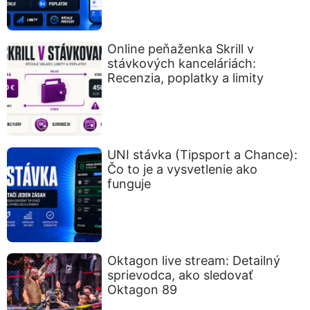
Online peňaženka Skrill v
stávkových kanceláriách:
Recenzia, poplatky a limity
UNI stávka (Tipsport a Chance):
Čo to je a vysvetlenie ako
funguje
Oktagon live stream: Detailný
sprievodca, ako sledovať
Oktagon 89