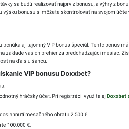
ávky sa budú realizovať najprv z bonusu, a výhry z bon
nu výšku bonusu si môžete skontrolovať na svojom účte v
 ponúka aj tajomný VIP bonus špeciál. Tento bonus má
 na základe vašich prehier za predchádzajúci mesiac. Zí
tosť na ďalšiu šancu.
získanie VIP bonusu Doxxbet?
ia.
notný hráčsky účet. Pri registrácii využite aj
Doxxbet 
po dosiahnutí mesačného obratu 2.500 €.
ate 100.000 €.