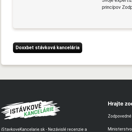
Svoje expertízy
princípov Zod
Doxxbet stávková kancelária
Hrajte z
Zodpovedné 
Ministerstvo
iStavkoveKancelarie.sk - Nezávislé recenzie a