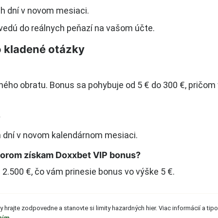
h dní v novom mesiaci.
vedú do reálnych peňazí na vašom účte.
 kladené otázky
ého obratu. Bonus sa pohybuje od 5 € do 300 €, pričom 
?
h dní v novom kalendárnom mesiaci.
ktorom získam Doxxbet VIP bonus?
2.500 €, čo vám prinesie bonus vo výške 5 €.
rajte zodpovedne a stanovte si limity hazardných hier. Viac informácií a tipo
ním
.