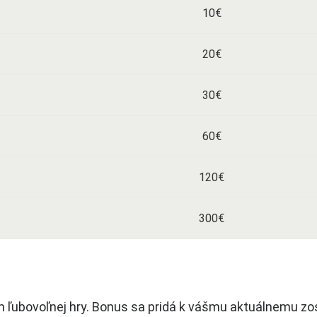
10€
20€
30€
60€
120€
300€
 ľubovoľnej hry. Bonus sa pridá k vášmu aktuálnemu zo