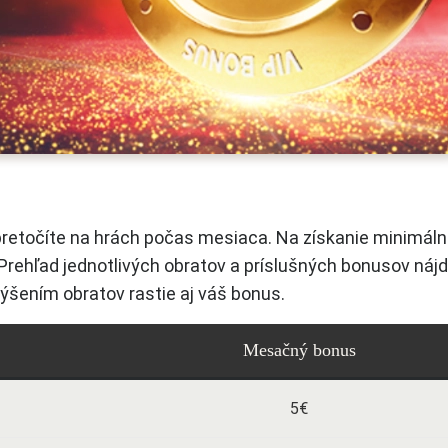
 pretočíte na hrách počas mesiaca. Na získanie minimál
 Prehľad jednotlivých obratov a príslušných bonusov nájd
výšením obratov rastie aj váš bonus.
Mesačný bonus
5€