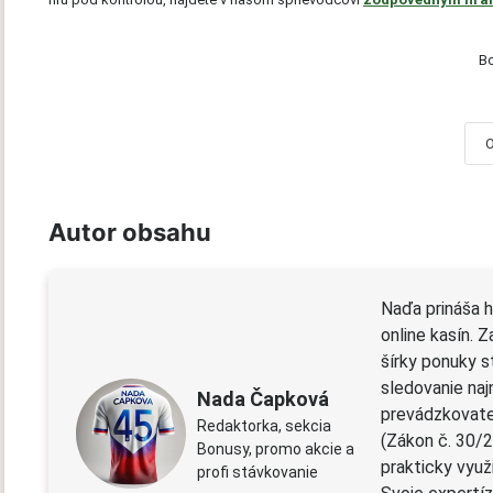
Bo
O
Autor obsahu
Naďa prináša h
online kasín. Z
šírky ponuky 
sledovanie naj
Nada Čapková
prevádzkovateľ
Redaktorka, sekcia
(Zákon č. 30/2
Bonusy, promo akcie a
prakticky využ
profi stávkovanie