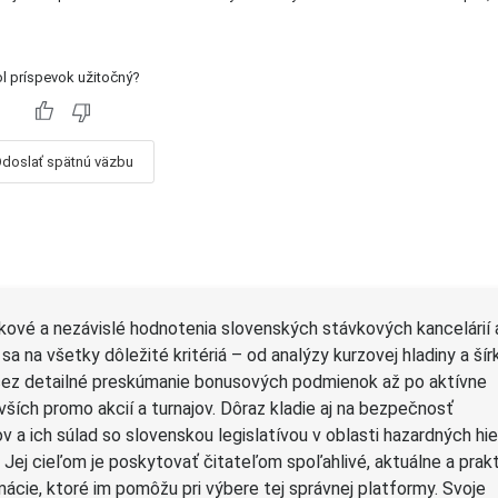
l príspevok užitočný?
doslať spätnú väzbu
kové a nezávislé hodnotenia slovenských stávkových kancelárií a
sa na všetky dôležité kritériá – od analýzy kurzovej hladiny a šír
cez detailné preskúmanie bonusových podmienok až po aktívne
vších promo akcií a turnajov. Dôraz kladie aj na bezpečnosť
 a ich súlad so slovenskou legislatívou v oblasti hazardných hi
). Jej cieľom je poskytovať čitateľom spoľahlivé, aktuálne a prak
mácie, ktoré im pomôžu pri výbere tej správnej platformy. Svoje