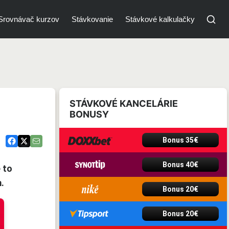
Srovnávač kurzov
Stávkovanie
Stávkové kalkulačky
STÁVKOVÉ KANCELÁRIE
BONUSY
Bonus 35€
Bonus 40€
 to
.
Bonus 20€
Bonus 20€