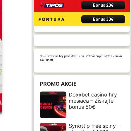
Bonus 20€
Bonus 30€
18+ Hazardné hry predstavujú riziko finančných strát a vzniku
závislosti.
PROMO AKCIE
Doxxbet casino hry
mesiaca – Získajte
bonus 50€
Synottip free spiny –