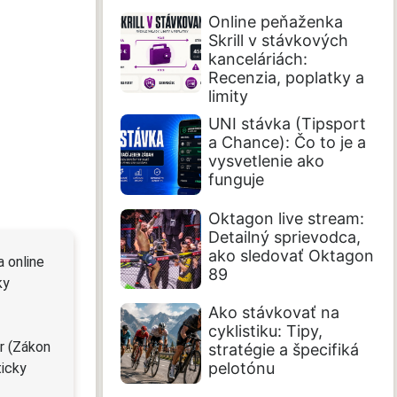
Online peňaženka
Skrill v stávkových
kanceláriách:
Recenzia, poplatky a
limity
UNI stávka (Tipsport
a Chance): Čo to je a
vysvetlenie ako
funguje
Oktagon live stream:
Detailný sprievodca,
ako sledovať Oktagon
 online
89
ky
Ako stávkovať na
cyklistiku: Tipy,
er (Zákon
stratégie a špecifiká
pelotónu
ticky