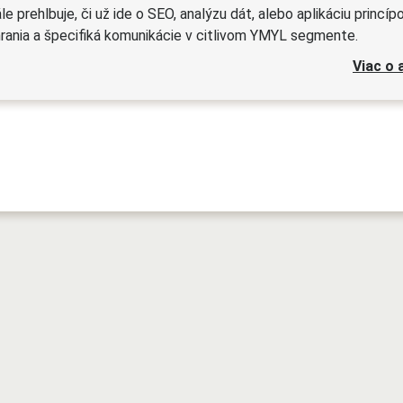
e prehlbuje, či už ide o SEO, analýzu dát, alebo aplikáciu princíp
ania a špecifiká komunikácie v citlivom YMYL segmente.
Viac o 