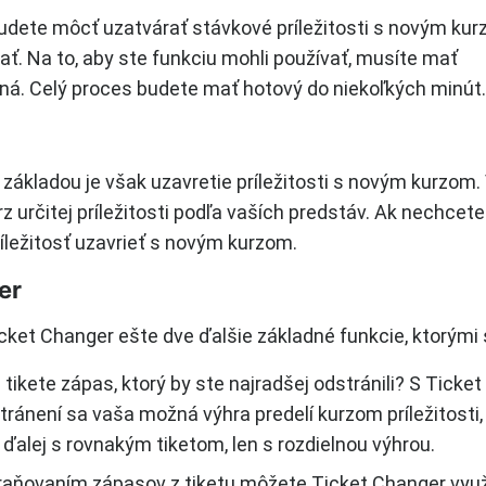
udete môcť uzatvárať stávkové príležitosti s novým kur
vať. Na to, aby ste funkciu mohli používať, musíte mať
čná. Celý proces budete mať hotový do niekoľkých minút.
ákladou je však uzavretie príležitosti s novým kurzom. 
z určitej príležitosti podľa vaších predstáv. Ak nechcete 
príležitosť uzavrieť s novým kurzom.
er
cket Changer ešte dve ďalšie základné funkcie, ktorými 
tikete zápas, ktorý by ste najradšej odstránili? S Ticket
ránení sa vaša možná výhra predelí kurzom príležitosti,
ďalej s rovnakým tiketom, len s rozdielnou výhrou.
raňovaním zápasov z tiketu môžete Ticket Changer využi