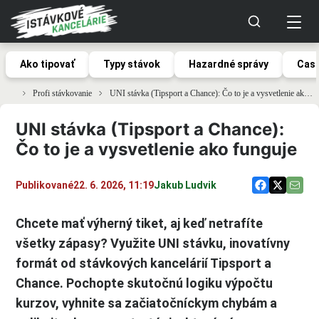
Ako tipovať
Typy stávok
Hazardné správy
Casi
Profi stávkovanie
UNI stávka (Tipsport a Chance): Čo to je a vysvetlenie ako funguje
UNI stávka (Tipsport a Chance):
Čo to je a vysvetlenie ako funguje
Publikované
22. 6. 2026, 11:19
Jakub Ludvik
Chcete mať výherný tiket, aj keď netrafíte
všetky zápasy? Využite UNI stávku, inovatívny
formát od stávkových kancelárií Tipsport a
Chance. Pochopte skutočnú logiku výpočtu
kurzov, vyhnite sa začiatočníckym chybám a