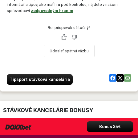
informácií a tipov, ako mať hru pod kontrolou, nájdete v našom
sprievodcovi
zodpovedným hraním
.
Bol príspevok užitočný?
Odoslať spätnú väzbu
Tipsport stávková kancelária
STÁVKOVÉ KANCELÁRIE BONUSY
Bonus 35€