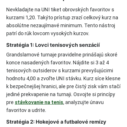
Nevkladajte na UNI tiket obrovských favoritov s
kurzami 1,20. Takýto prístup zrazí celkový kurz na
absolútne nezaujímavé minimum. Tento nástroj
patrí do rúk lovcom vysokých kurzov.
Stratégia 1: Lovci tenisových senzácií
Grandslamové turnaje pravidelne prinášajú skoré
konce nasadených favoritov. Nájdite si 3 až 4
tenisových outsiderov s kurzami prevyšujúcimi
hodnotu 4,00 a zvoľte UNI stávku. Kurz síce klesne
k bezpečnejšej hranici, ale pre čistý zisk vám stačí
jediné prekvapenie na turnaji. Osvojte si princípy
pre
stávkovanie na tenis
, analyzujte únavu
favoritov a udrite.
Stratégia 2: Hokejové a futbalové remízy