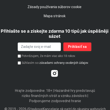
Zásady používania súborov cookie
Mapa stránok
Přihlašte se a získejte zdarma 10 tipů jak úspěšněji
sázet
Potvrdzujem, že mám viac ako 18 rokov.
Súhlasím so
zásadami ochrany osobných údajov.
Hrajte zodpovedne. 18+ | Hazardné hry predstavujú
riziko finančných strát a vzniku závislosti |
Podporujeme zodpovedné hranie
© 2019 - 2026 iStavkoveKancelarie.sk patrí do skupiny webových