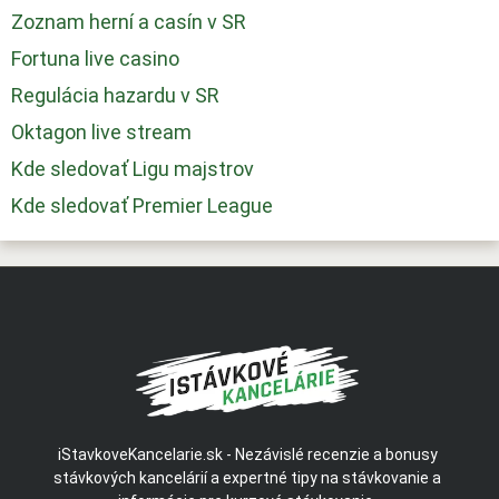
Zoznam herní a casín v SR
Fortuna live casino
Regulácia hazardu v SR
Oktagon live stream
Kde sledovať Ligu majstrov
Kde sledovať Premier League
iStavkoveKancelarie.sk - Nezávislé recenzie a bonusy
stávkových kancelárií a expertné tipy na stávkovanie a