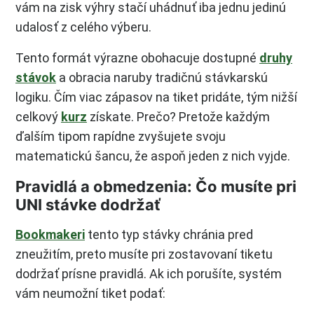
vám na zisk výhry stačí uhádnuť iba jednu jedinú
udalosť z celého výberu.
Tento formát výrazne obohacuje dostupné
druhy
stávok
a obracia naruby tradičnú stávkarskú
logiku. Čím viac zápasov na tiket pridáte, tým nižší
celkový
kurz
získate. Prečo? Pretože každým
ďalším tipom rapídne zvyšujete svoju
matematickú šancu, že aspoň jeden z nich vyjde.
Pravidlá a obmedzenia: Čo musíte pri
UNI stávke dodržať
Bookmakeri
tento typ stávky chránia pred
zneužitím, preto musíte pri zostavovaní tiketu
dodržať prísne pravidlá. Ak ich porušíte, systém
vám neumožní tiket podať: