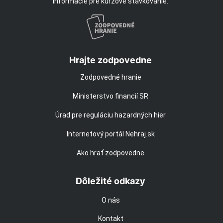
informácie pre kurzové stávkovanie.
Hrajte zodpovedne
Zodpovedné hranie
Ministerstvo financií SR
Úrad pre reguláciu hazardných hier
Internetový portál Nehraj.sk
Ako hrať zodpovedne
Dôležité odkazy
O nás
Kontakt