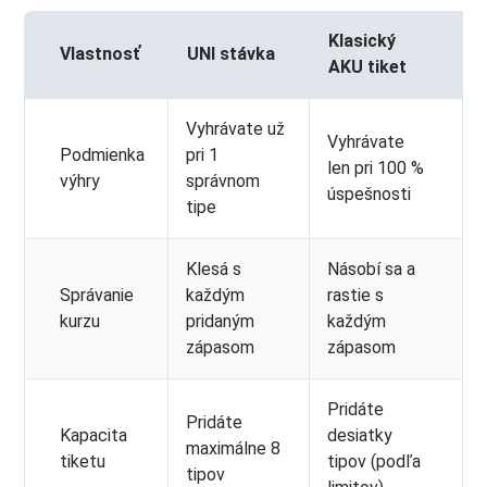
Klasický
Vlastnosť
UNI stávka
AKU tiket
Vyhrávate už
Vyhrávate
Podmienka
pri 1
len pri 100 %
výhry
správnom
úspešnosti
tipe
Klesá s
Násobí sa a
Správanie
každým
rastie s
kurzu
pridaným
každým
zápasom
zápasom
Pridáte
Pridáte
Kapacita
desiatky
maximálne 8
tiketu
tipov (podľa
tipov