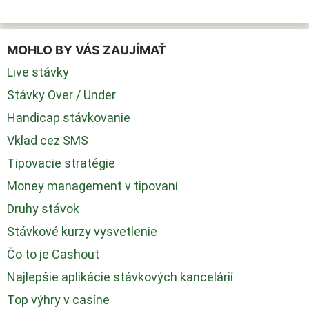
MOHLO BY VÁS ZAUJÍMAŤ
Live stávky
Stávky Over / Under
Handicap stávkovanie
Vklad cez SMS
Tipovacie stratégie
Money management v tipovaní
Druhy stávok
Stávkové kurzy vysvetlenie
Čo to je Cashout
Najlepšie aplikácie stávkových kancelárií
Top výhry v casíne