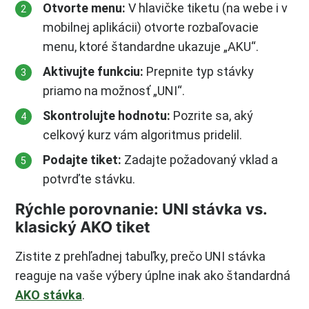
Otvorte menu:
V hlavičke tiketu (na webe i v
mobilnej aplikácii) otvorte rozbaľovacie
menu, ktoré štandardne ukazuje „AKU“.
Aktivujte funkciu:
Prepnite typ stávky
priamo na možnosť „UNI“.
Skontrolujte hodnotu:
Pozrite sa, aký
celkový kurz vám algoritmus pridelil.
Podajte tiket:
Zadajte požadovaný vklad a
potvrďte stávku.
Rýchle porovnanie: UNI stávka vs.
klasický AKO tiket
Zistite z prehľadnej tabuľky, prečo UNI stávka
reaguje na vaše výbery úplne inak ako štandardná
AKO stávka
.