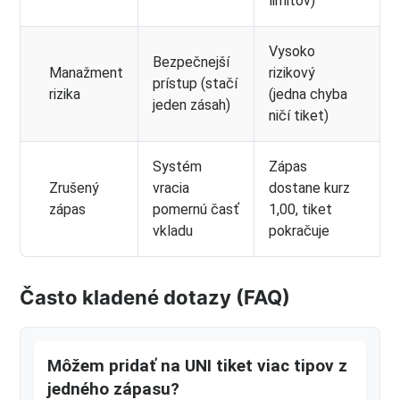
limitov)
Vysoko
Bezpečnejší
Manažment
rizikový
prístup (stačí
rizika
(jedna chyba
jeden zásah)
ničí tiket)
Systém
Zápas
Zrušený
vracia
dostane kurz
zápas
pomernú časť
1,00, tiket
vkladu
pokračuje
Často kladené dotazy (FAQ)
Môžem pridať na UNI tiket viac tipov z
jedného zápasu?