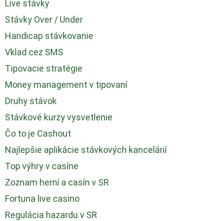
Live stávky
Stávky Over / Under
Handicap stávkovanie
Vklad cez SMS
Tipovacie stratégie
Money management v tipovaní
Druhy stávok
Stávkové kurzy vysvetlenie
Čo to je Cashout
Najlepšie aplikácie stávkových kancelárií
Top výhry v casíne
Zoznam herní a casín v SR
Fortuna live casino
Regulácia hazardu v SR