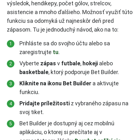
výsledok, hendikepy, počet gólov, strelcov,
asistencie a mnoho ďalšieho. Možnosť využiť túto
funkciu sa odomyká už najneskôr deň pred
zápasom. Tu je jednoduchý návod, ako na to:
Prihláste sa do svojho účtu alebo sa
zaregistrujte
tu
.
Vyberte
zápas
v
futbale
,
hokeji
alebo
basketbale
, ktorý podporuje Bet Builder.
Kliknite na ikonu Bet Builder
a aktivujte
funkciu.
Pridajte príležitosti
z vybraného zápasu na
svoj tiket.
Bet Builder je dostupný aj cez mobilnú
aplikáciu, o ktorej si prečítate aj v