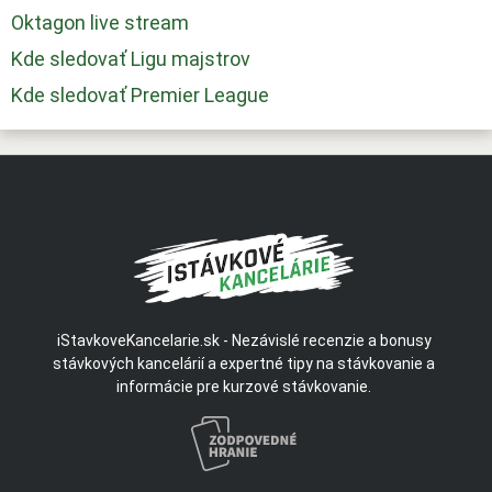
Oktagon live stream
Kde sledovať Ligu majstrov
Kde sledovať Premier League
iStavkoveKancelarie.sk - Nezávislé recenzie a bonusy
stávkových kancelárií a expertné tipy na stávkovanie a
informácie pre kurzové stávkovanie.