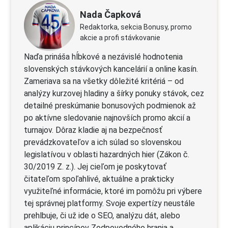
Nada Čapková
Redaktorka, sekcia Bonusy, promo
akcie a profi stávkovanie
Naďa prináša hĺbkové a nezávislé hodnotenia
slovenských stávkových kancelárií a online kasín.
Zameriava sa na všetky dôležité kritériá – od
analýzy kurzovej hladiny a šírky ponuky stávok, cez
detailné preskúmanie bonusových podmienok až
po aktívne sledovanie najnovších promo akcií a
turnajov. Dôraz kladie aj na bezpečnosť
prevádzkovateľov a ich súlad so slovenskou
legislatívou v oblasti hazardných hier (Zákon č.
30/2019 Z. z.). Jej cieľom je poskytovať
čitateľom spoľahlivé, aktuálne a prakticky
využiteľné informácie, ktoré im pomôžu pri výbere
tej správnej platformy. Svoje expertízy neustále
prehlbuje, či už ide o SEO, analýzu dát, alebo
aplikáciu princípov Zodpovedného hrania a