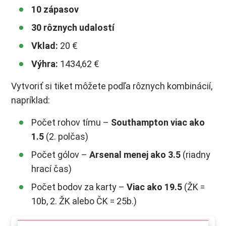
10 zápasov
30 rôznych udalostí
Vklad:
20 €
Výhra:
1434,62 €
Vytvoriť si tiket môžete podľa rôznych kombinácií,
napríklad:
Počet rohov tímu –
Southampton viac ako
1.5
(2. polčas)
Počet gólov –
Arsenal menej ako 3.5
(riadny
hrací čas)
Počet bodov za karty –
Viac ako 19.5
(ŽK =
10b, 2. ŽK alebo ČK = 25b.)