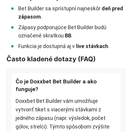
Bet Builder sa sprístupní najneskôr
deň pred
zápasom
.
Zápasy podporujúce Bet Builder budú
označené skratkou
BB
.
Funkcia je dostupná aj v
live stávkach
.
Často kladené dotazy (FAQ)
Čo je Doxxbet Bet Builder a ako
funguje?
Doxxbet Bet Builder vám umožňuje
vytvoriť tiket s viacerými stávkami z
jedného zápasu (napr. výsledok, počet
gólov, strelci). Týmto spôsobom zvýšite