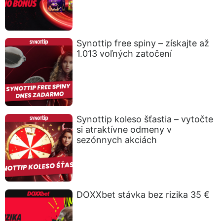
Synottip free spiny – získajte až
1.013 voľných zatočení
Synottip koleso šťastia – vytočte
si atraktívne odmeny v
sezónnych akciách
DOXXbet stávka bez rizika 35 €