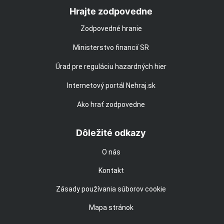
Hrajte zodpovedne
Zodpovedné hranie
Ministerstvo financií SR
Úrad pre reguláciu hazardných hier
Internetový portál Nehraj.sk
Ako hrať zodpovedne
Dôležité odkazy
O nás
Kontakt
Zásady používania súborov cookie
Mapa stránok