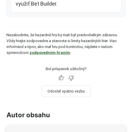
využiť Bet Builder.
Nezabudnite, že hazardné hry by mali byť predovšetkým zábavou.
Vždy hrajte zodpovedne a stanovte si limity hazardných hier. Viac
informácií a tipov, ako mať hru pod kontrolou, nájdete v našom
sprievodcovi
zodpovedným hraním
.
Bol príspevok užitočný?
Odoslať spätnú väzbu
Autor obsahu