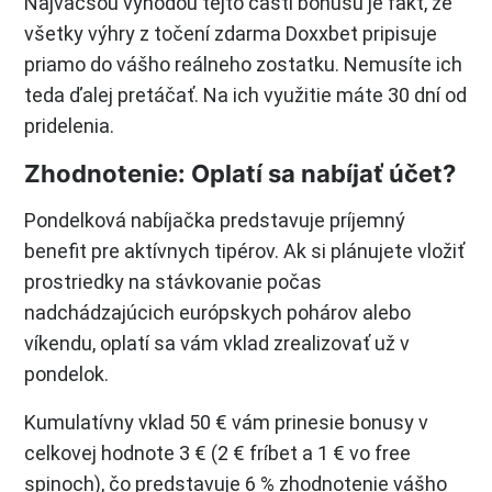
Najväčšou výhodou tejto časti bonusu je fakt, že
všetky výhry z točení zdarma Doxxbet pripisuje
priamo do vášho reálneho zostatku. Nemusíte ich
teda ďalej pretáčať. Na ich využitie máte 30 dní od
pridelenia.
Zhodnotenie: Oplatí sa nabíjať účet?
Pondelková nabíjačka predstavuje príjemný
benefit pre aktívnych tipérov. Ak si plánujete vložiť
prostriedky na stávkovanie počas
nadchádzajúcich európskych pohárov alebo
víkendu, oplatí sa vám vklad zrealizovať už v
pondelok.
Kumulatívny vklad 50 € vám prinesie bonusy v
celkovej hodnote 3 € (2 € fríbet a 1 € vo free
spinoch), čo predstavuje 6 % zhodnotenie vášho