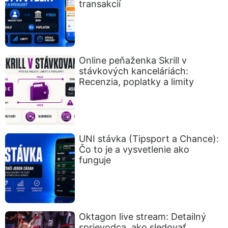
transakcií
Online peňaženka Skrill v
stávkových kanceláriách:
Recenzia, poplatky a limity
UNI stávka (Tipsport a Chance):
Čo to je a vysvetlenie ako
funguje
Oktagon live stream: Detailný
sprievodca, ako sledovať