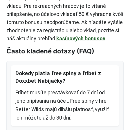
vkladu. Pre rekreačných hráčov je to vítané
prilepšenie, no účelovo vkladať 50 € výhradne kvôli
tomuto bonusu neodporúčame. Ak hľadáte vyššie
zhodnotenie za registráciu alebo vklad, pozrite si
náš aktuálny prehľad
kasínových bonusov
.
Často kladené dotazy (FAQ)
Dokedy platia free spiny a fríbet z
Doxxbet Nabíjačky?
Fríbet musíte prestávkovať do 7 dní od
jeho pripísania na účet. Free spiny v hre
Better Wilds majú dlhšiu platnosť, využiť
ich môžete až do 30 dní.