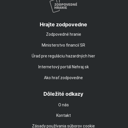
Hrajte zodpovedne
Zodpovedné hranie
Ministerstvo financií SR
Úrad pre reguláciu hazardných hier
Internetový portál Nehraj.sk
Ako hrať zodpovedne
Dôležité odkazy
O nás
Kontakt
Zásady používania súborov cookie