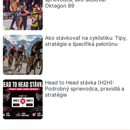
Oktagon 89
Ako stávkovať na cyklistiku: Tipy,
stratégie a špecifiká pelotónu
Head to Head stávka (H2H):
Podrobný sprievodca, pravidlá a
stratégie