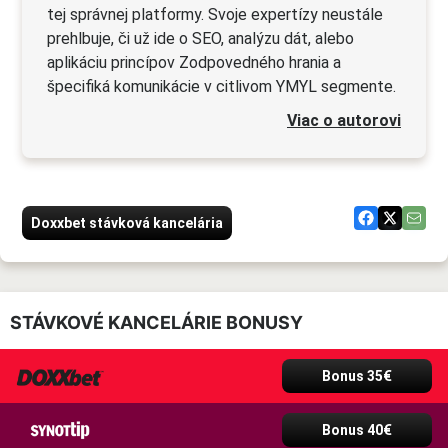
tej správnej platformy. Svoje expertízy neustále
prehlbuje, či už ide o SEO, analýzu dát, alebo
aplikáciu princípov Zodpovedného hrania a
špecifiká komunikácie v citlivom YMYL segmente.
Viac o autorovi
Doxxbet stávková kancelária
STÁVKOVÉ KANCELÁRIE BONUSY
Bonus 35€
Bonus 40€