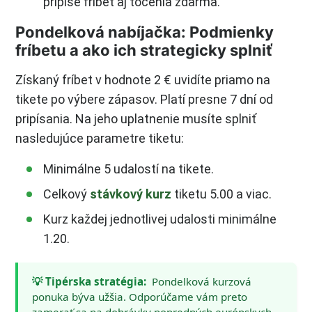
pripíše fríbet aj točenia zdarma.
Pondelková nabíjačka: Podmienky
fríbetu a ako ich strategicky splniť
Získaný fríbet v hodnote 2 € uvidíte priamo na
tikete po výbere zápasov. Platí presne 7 dní od
pripísania. Na jeho uplatnenie musíte splniť
nasledujúce parametre tiketu:
Minimálne 5 udalostí na tikete.
Celkový
stávkový kurz
tiketu 5.00 a viac.
Kurz každej jednotlivej udalosti minimálne
1.20.
💡 Tipérska stratégia:
Pondelková kurzová
ponuka býva užšia. Odporúčame vám preto