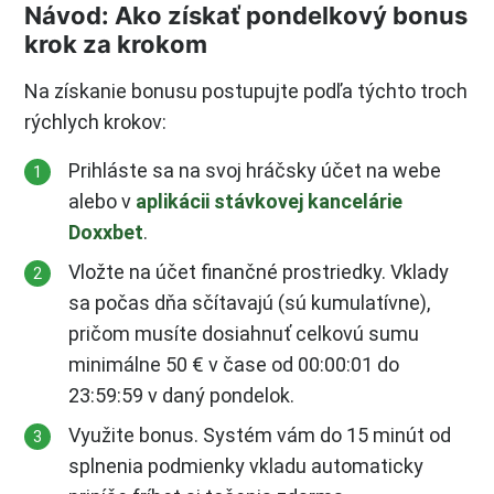
Návod: Ako získať pondelkový bonus
krok za krokom
Na získanie bonusu postupujte podľa týchto troch
rýchlych krokov:
Prihláste sa na svoj hráčsky účet na webe
alebo v
aplikácii stávkovej kancelárie
Doxxbet
.
Vložte na účet finančné prostriedky. Vklady
sa počas dňa sčítavajú (sú kumulatívne),
pričom musíte dosiahnuť celkovú sumu
minimálne 50 € v čase od 00:00:01 do
23:59:59 v daný pondelok.
Využite bonus. Systém vám do 15 minút od
splnenia podmienky vkladu automaticky