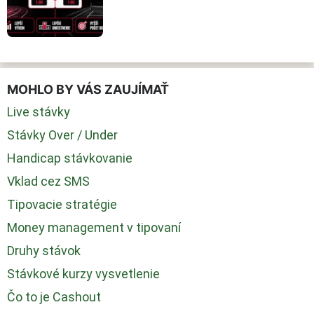
MOHLO BY VÁS ZAUJÍMAŤ
Live stávky
Stávky Over / Under
Handicap stávkovanie
Vklad cez SMS
Tipovacie stratégie
Money management v tipovaní
Druhy stávok
Stávkové kurzy vysvetlenie
Čo to je Cashout