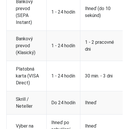
Bankový
prevod
Ihneď (do 10
1 - 24 hodín
(SEPA
sekúnd)
Instant)
Bankový
1 - 2 pracovné
prevod
1 - 24 hodín
dni
(Klasický)
Platobná
karta (VISA
1 - 24 hodín
30 min. - 3 dni
Direct)
Skrill /
Do 24 hodín
Ihneď
Neteller
Ihneď po
Výber na
Ihneď