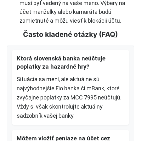
musí byť vedený na vaše meno. Výbery na
účet manželky alebo kamaráta budú
zamietnuté a môžu viesť k blokácii účtu.
Často kladené otázky (FAQ)
Ktorá slovenská banka neúčtuje
poplatky za hazardné hry?
Situácia sa mení, ale aktuálne sú
najvýhodnejšie Fio banka či mBank, ktoré
zvyčajne poplatky za MCC 7995 neúčtujú.
Vždy si však skontrolujte aktuálny
sadzobník vašej banky.
Môžem vložiť peniaze na účet cez