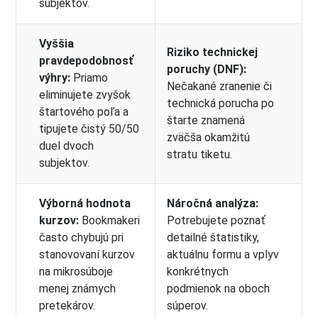
subjektov.
Vyššia
Riziko technickej
pravdepodobnosť
poruchy (DNF):
výhry:
Priamo
Nečakané zranenie či
eliminujete zvyšok
technická porucha po
štartového poľa a
štarte znamená
tipujete čistý 50/50
zväčša okamžitú
duel dvoch
stratu tiketu.
subjektov.
Výborná hodnota
Náročná analýza:
kurzov:
Bookmakeri
Potrebujete poznať
často chybujú pri
detailné štatistiky,
stanovovaní kurzov
aktuálnu formu a vplyv
na mikrosúboje
konkrétnych
menej známych
podmienok na oboch
pretekárov.
súperov.