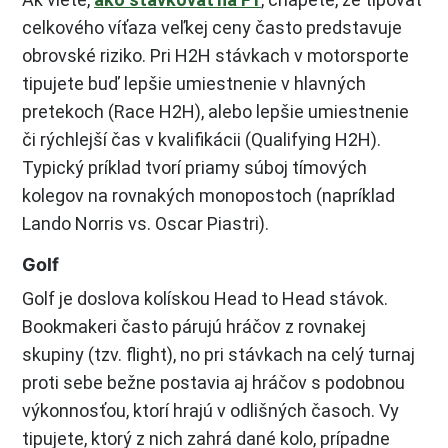
celkového víťaza veľkej ceny často predstavuje
obrovské riziko. Pri H2H stávkach v motorsporte
tipujete buď lepšie umiestnenie v hlavných
pretekoch (Race H2H), alebo lepšie umiestnenie
či rýchlejší čas v kvalifikácii (Qualifying H2H).
Typický príklad tvorí priamy súboj tímových
kolegov na rovnakých monopostoch (napríklad
Lando Norris vs. Oscar Piastri).
Golf
Golf je doslova kolískou Head to Head stávok.
Bookmakeri často párujú hráčov z rovnakej
skupiny (tzv. flight), no pri stávkach na celý turnaj
proti sebe bežne postavia aj hráčov s podobnou
výkonnosťou, ktorí hrajú v odlišných časoch. Vy
tipujete, ktorý z nich zahrá dané kolo, prípadne