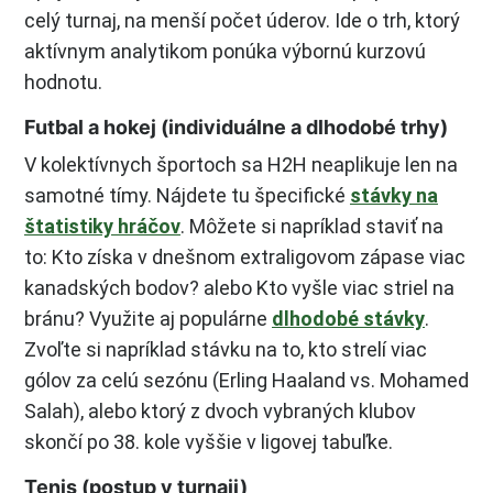
celý turnaj, na menší počet úderov. Ide o trh, ktorý
aktívnym analytikom ponúka výbornú kurzovú
hodnotu.
Futbal a hokej (individuálne a dlhodobé trhy)
V kolektívnych športoch sa H2H neaplikuje len na
samotné tímy. Nájdete tu špecifické
stávky na
štatistiky hráčov
. Môžete si napríklad staviť na
to: Kto získa v dnešnom extraligovom zápase viac
kanadských bodov? alebo Kto vyšle viac striel na
bránu? Využite aj populárne
dlhodobé stávky
.
Zvoľte si napríklad stávku na to, kto strelí viac
gólov za celú sezónu (Erling Haaland vs. Mohamed
Salah), alebo ktorý z dvoch vybraných klubov
skončí po 38. kole vyššie v ligovej tabuľke.
Tenis (postup v turnaji)