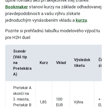
úplne rovnako ako pri akejkoľvek inej stávke.
Bookmaker
stanoví kurzy na základe odhadovanej
pravdepodobnosti a vašu výhru získate
jednoduchým vynásobením vkladu a
kurzu
.
Pozrite si prehľadnú tabuľku modelového výpočtu
pre H2H duel:
Scenár
(Váš tip
Výsledok
Čist
na
Kurz
Vklad
tiketu
zisk
Pretekára
A)
Pretekár A
skončí na
3. mieste,
100
+ 85
1,85
Výhra
Pretekár B
EUR
EUR