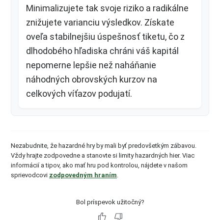
Minimalizujete tak svoje riziko a radikálne
znižujete varianciu výsledkov. Získate
oveľa stabilnejšiu úspešnosť tiketu, čo z
dlhodobého hľadiska chráni váš kapitál
nepomerne lepšie než naháňanie
náhodných obrovských kurzov na
celkových víťazov podujatí.
Nezabudnite, že hazardné hry by mali byť predovšetkým zábavou.
Vždy hrajte zodpovedne a stanovte si limity hazardných hier. Viac
informácií a tipov, ako mať hru pod kontrolou, nájdete v našom
sprievodcovi
zodpovedným hraním
.
Bol príspevok užitočný?