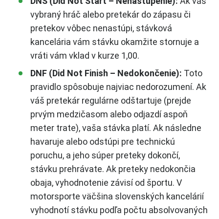
DNS (Did Not Start – Nenastúpenie):
Ak váš
vybraný hráč alebo pretekár do zápasu či
pretekov vôbec nenastúpi, stávková
kancelária vám stávku okamžite stornuje a
vráti vám vklad v kurze 1,00.
DNF (Did Not Finish – Nedokončenie):
Toto
pravidlo spôsobuje najviac nedorozumení. Ak
váš pretekár regulárne odštartuje (prejde
prvým medzičasom alebo odjazdí aspoň
meter trate), vaša stávka platí. Ak následne
havaruje alebo odstúpi pre technickú
poruchu, a jeho súper preteky dokončí,
stávku prehrávate. Ak preteky nedokončia
obaja, vyhodnotenie závisí od športu. V
motorsporte väčšina slovenských kancelárií
vyhodnotí stávku podľa počtu absolvovaných