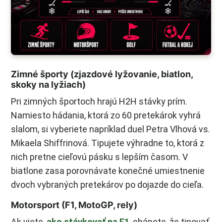
Zimné športy (zjazdové lyžovanie, biatlon,
skoky na lyžiach)
Pri zimných športoch hrajú H2H stávky prím.
Namiesto hádania, ktorá zo 60 pretekárok vyhrá
slalom, si vyberiete napríklad duel Petra Vlhová vs.
Mikaela Shiffrinová. Tipujete výhradne to, ktorá z
nich pretne cieľovú pásku s lepším časom. V
biatlone zasa porovnávate konečné umiestnenie
dvoch vybraných pretekárov po dojazde do cieľa.
Motorsport (F1, MotoGP, rely)
Ak viete,
ako stávkovať na F1
, chápete, že tipovať