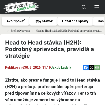
Ako tipovať
Typy stávok
Hazardné správy
Casi
Profi stávkovanie
Head to Head stávka (H2H): Podrobný sprievodca, pravidlá a stratégie
Head to Head stávka (H2H):
Podrobný sprievodca, pravidlá a
stratégie
Publikované
30. 5. 2026, 11:19
Jakub Ludvik
Zistite, ako presne funguje Head to Head stávka
(H2H) a prečo ju profesionálni tipéri preferujú
pred tipovaním na celkových víťazov. Tento trh
vám umožňuje zamerať sa výhradne na