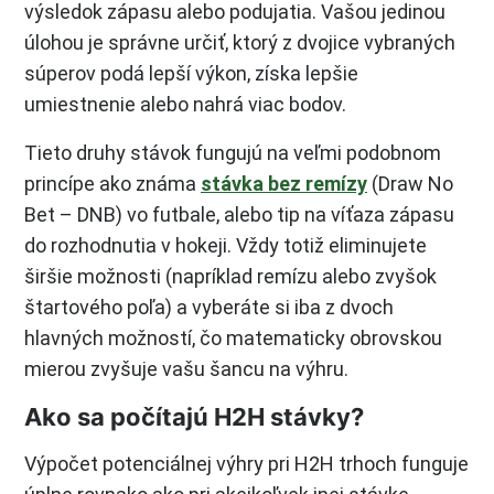
výsledok zápasu alebo podujatia. Vašou jedinou
úlohou je správne určiť, ktorý z dvojice vybraných
súperov podá lepší výkon, získa lepšie
umiestnenie alebo nahrá viac bodov.
Tieto druhy stávok fungujú na veľmi podobnom
princípe ako známa
stávka bez remízy
(Draw No
Bet – DNB) vo futbale, alebo tip na víťaza zápasu
do rozhodnutia v hokeji. Vždy totiž eliminujete
širšie možnosti (napríklad remízu alebo zvyšok
štartového poľa) a vyberáte si iba z dvoch
hlavných možností, čo matematicky obrovskou
mierou zvyšuje vašu šancu na výhru.
Ako sa počítajú H2H stávky?
Výpočet potenciálnej výhry pri H2H trhoch funguje