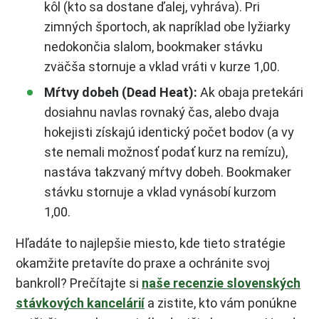
kôl (kto sa dostane ďalej, vyhráva). Pri
zimných športoch, ak napríklad obe lyžiarky
nedokončia slalom, bookmaker stávku
zväčša stornuje a vklad vráti v kurze 1,00.
Mŕtvy dobeh (Dead Heat):
Ak obaja pretekári
dosiahnu navlas rovnaký čas, alebo dvaja
hokejisti získajú identický počet bodov (a vy
ste nemali možnosť podať kurz na remízu),
nastáva takzvaný mŕtvy dobeh. Bookmaker
stávku stornuje a vklad vynásobí kurzom
1,00.
Hľadáte to najlepšie miesto, kde tieto stratégie
okamžite pretavíte do praxe a ochránite svoj
bankroll? Prečítajte si
naše recenzie slovenských
stávkových kancelárií
a zistite, kto vám ponúkne