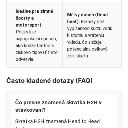
Ideálne pre zimné
Mŕtvy dobeh (Dead
športy a
heat):
Remízy bez
motorsport:
vypísaného kurzu vedú
Poskytuje
k stornu a vráteniu
najlogickejší spôsob,
vkladu, čo znižuje
ako konzistentne a
potenciálny celkový
ziskovo tipovať tieto
zisk tiketu.
odvetvia.
Často kladené dotazy (FAQ)
Čo presne znamená skratka H2H v
stávkovaní?
Skratka H2H znamená Head to Head