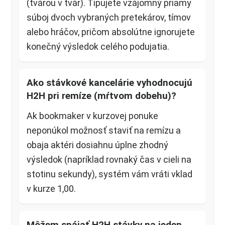
(tvárou v tvár). Tipujete vzájomný priamy
súboj dvoch vybraných pretekárov, tímov
alebo hráčov, pričom absolútne ignorujete
konečný výsledok celého podujatia.
Ako stávkové kancelárie vyhodnocujú
H2H pri remíze (mŕtvom dobehu)?
Ak bookmaker v kurzovej ponuke
neponúkol možnosť staviť na remízu a
obaja aktéri dosiahnu úplne zhodný
výsledok (napríklad rovnaký čas v cieli na
stotinu sekundy), systém vám vráti vklad
v kurze 1,00.
Môžem spájať H2H stávky na jeden