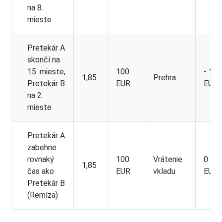
na 8.
mieste
Pretekár A
skončí na
15. mieste,
100
- 100
1,85
Prehra
Pretekár B
EUR
EUR
na 2.
mieste
Pretekár A
zabehne
rovnaký
100
Vrátenie
0
1,85
čas ako
EUR
vkladu
EUR
Pretekár B
(Remíza)