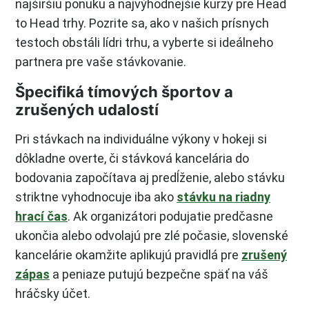
najširšiu ponuku a najvýhodnejšie kurzy pre Head
to Head trhy. Pozrite sa, ako v našich prísnych
testoch obstáli lídri trhu, a vyberte si ideálneho
partnera pre vaše stávkovanie.
Špecifiká tímových športov a
zrušených udalostí
Pri stávkach na individuálne výkony v hokeji si
dôkladne overte, či stávková kancelária do
bodovania započítava aj predĺženie, alebo stávku
striktne vyhodnocuje iba ako
stávku na riadny
hrací čas
. Ak organizátori podujatie predčasne
ukončia alebo odvolajú pre zlé počasie, slovenské
kancelárie okamžite aplikujú pravidlá pre
zrušený
zápas
a peniaze putujú bezpečne späť na váš
hráčsky účet.