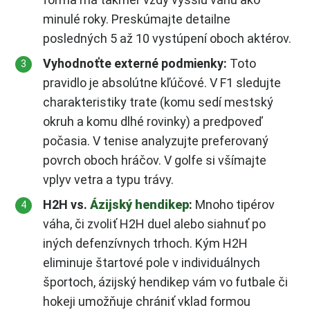
minulé roky. Preskúmajte detailne
posledných 5 až 10 vystúpení oboch aktérov.
Vyhodnoťte externé podmienky:
Toto
pravidlo je absolútne kľúčové. V F1 sledujte
charakteristiky trate (komu sedí mestský
okruh a komu dlhé rovinky) a predpoveď
počasia. V tenise analyzujte preferovaný
povrch oboch hráčov. V golfe si všímajte
vplyv vetra a typu trávy.
H2H vs.
Ázijský hendikep
:
Mnoho tipérov
váha, či zvoliť H2H duel alebo siahnuť po
iných defenzívnych trhoch. Kým H2H
eliminuje štartové pole v individuálnych
športoch, ázijský hendikep vám vo futbale či
hokeji umožňuje chrániť vklad formou