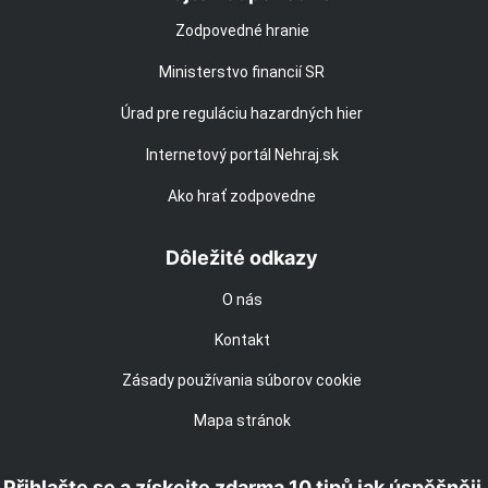
Zodpovedné hranie
Ministerstvo financií SR
Úrad pre reguláciu hazardných hier
Internetový portál Nehraj.sk
Ako hrať zodpovedne
Dôležité odkazy
O nás
Kontakt
Zásady používania súborov cookie
Mapa stránok
Přihlašte se a získejte zdarma 10 tipů jak úspěšněji