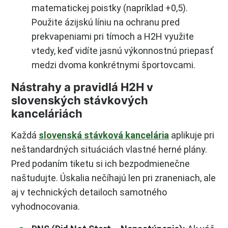
matematickej poistky (napríklad +0,5).
Použite ázijskú líniu na ochranu pred
prekvapeniami pri tímoch a H2H využite
vtedy, keď vidíte jasnú výkonnostnú priepasť
medzi dvoma konkrétnymi športovcami.
Nástrahy a pravidlá H2H v
slovenských stávkových
kanceláriách
Každá
slovenská stávková kancelária
aplikuje pri
neštandardných situáciách vlastné herné plány.
Pred podaním tiketu si ich bezpodmienečne
naštudujte. Úskalia nečíhajú len pri zraneniach, ale
aj v technických detailoch samotného
vyhodnocovania.