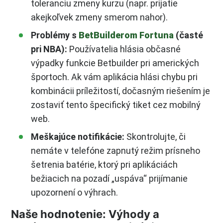
toleranciu zmeny kurzu (napr. prijatie
akejkoľvek zmeny smerom nahor).
Problémy s
BetBuilderom Fortuna
(časté
pri NBA):
Používatelia hlásia občasné
výpadky funkcie Betbuilder pri amerických
športoch. Ak vám aplikácia hlási chybu pri
kombinácii príležitostí, dočasným riešením je
zostaviť tento špecifický tiket cez mobilný
web.
Meškajúce notifikácie:
Skontrolujte, či
nemáte v telefóne zapnutý režim prísneho
šetrenia batérie, ktorý pri aplikáciách
bežiacich na pozadí „uspáva“ prijímanie
upozornení o výhrach.
Naše hodnotenie: Výhody a