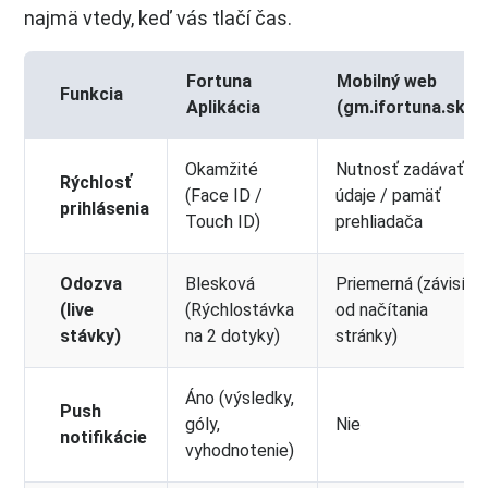
najmä vtedy, keď vás tlačí čas.
Fortuna
Mobilný web
Funkcia
Aplikácia
(gm.ifortuna.sk)
Okamžité
Nutnosť zadávať
Rýchlosť
(Face ID /
údaje / pamäť
prihlásenia
Touch ID)
prehliadača
Odozva
Blesková
Priemerná (závisí
(live
(Rýchlostávka
od načítania
stávky)
na 2 dotyky)
stránky)
Áno (výsledky,
Push
góly,
Nie
notifikácie
vyhodnotenie)