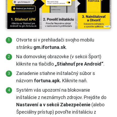
Otvorte si v prehliadači svojho mobilu
stránku
gm.ifortuna.sk
.
Na domovskej obrazovke (v sekcii Šport)
kliknite na tlačidlo
„Stiahnuť pre Android“
.
Zariadenie stiahne inštalačný súbor s
názvom
fortuna.apk.
Kliknite naň.
Systém vás upozorní na blokovanie
inštalácie z neznámych zdrojov. Prejdite do
Nastavení a v sekcii Zabezpečenie
(alebo
Špeciálny prístup) povoľte inštaláciu z