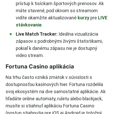
prístup k tisíckam športových prenosov. Ak
máte stavené, pod oknom so streamom
vidíte okamžite aktualizované
kurzy
pre
LIVE
stávkovanie
.
Live Match Tracker:
Ideálna vizualizácia
zápasov s podrobnými živými štatistikami,
pokiaľ k danému zápasu nie je dostupný
video stream.
Fortuna Casino aplikácia
Na trhu často vzniká zmätok v súvislosti s
dostupnosťou kasínových hier. Fortuna rozdelila
svoj ekosystém na dve samostatné aplikácie. Ak
hľadáte online automaty, ruletu alebo blackjack,
musíte si stiahnuť aplikáciu Fortuna Casino
(postup stiahnutia pre iOS aj Android je totožný