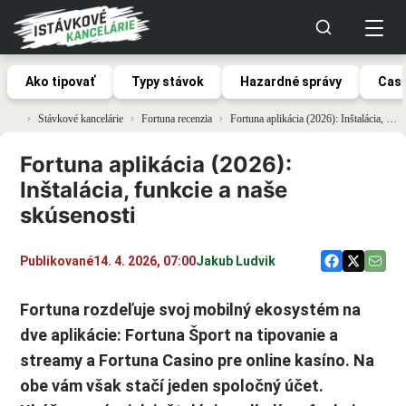
Ako tipovať
Typy stávok
Hazardné správy
Casi
Stávkové kancelárie
Fortuna recenzia
Fortuna aplikácia (2026): Inštalácia, funkcie a naše skúsenosti
Fortuna aplikácia (2026):
Inštalácia, funkcie a naše
skúsenosti
Publikované
14. 4. 2026, 07:00
Jakub Ludvik
Fortuna rozdeľuje svoj mobilný ekosystém na
dve aplikácie: Fortuna Šport na tipovanie a
streamy a Fortuna Casino pre online kasíno. Na
obe vám však stačí jeden spoločný účet.