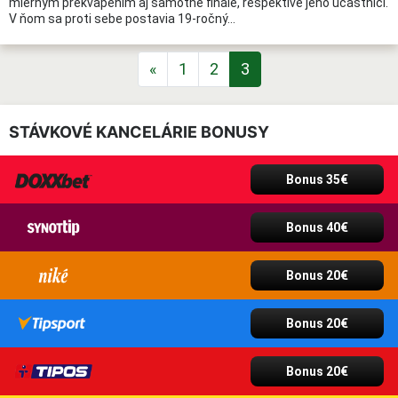
miernym prekvapením aj samotné finále, respektíve jeho účastníci.
V ňom sa proti sebe postavia 19-ročný…
POSTS NAVIGATION
«
1
2
3
STÁVKOVÉ KANCELÁRIE BONUSY
Bonus 35€
Bonus 40€
Bonus 20€
Bonus 20€
Bonus 20€