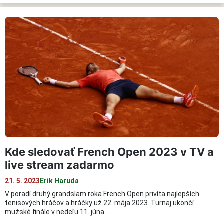
Kde sledovať French Open 2023 v TV a
live stream zadarmo
21. 5. 2023
Erik Haruda
V poradí druhý grandslam roka French Open privíta najlepších
tenisových hráčov a hráčky už 22. mája 2023. Turnaj ukončí
mužské finále v nedeľu 11. júna.…