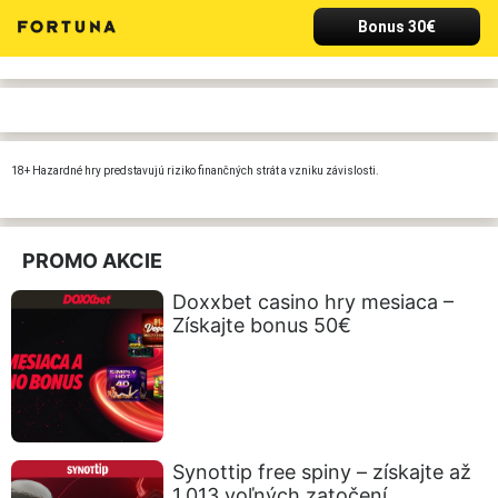
Bonus 30€
18+ Hazardné hry predstavujú riziko finančných strát a vzniku závislosti.
PROMO AKCIE
Doxxbet casino hry mesiaca –
Získajte bonus 50€
Synottip free spiny – získajte až
1.013 voľných zatočení