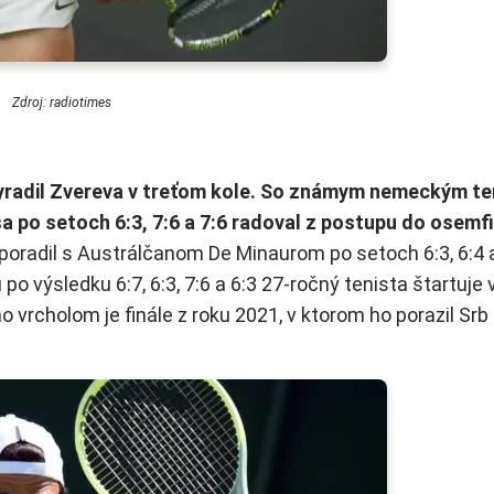
Zdroj: radiotimes
vyradil Zvereva v treťom kole. So známym nemeckým t
sa po setoch 6:3, 7:6 a 7:6 radoval z postupu do osemf
poradil s Austrálčanom De Minaurom po setoch 6:3, 6:4 a 
po výsledku 6:7, 6:3, 7:6 a 6:3 27-ročný tenista štartuje 
 vrcholom je finále z roku 2021, v ktorom ho porazil Sr