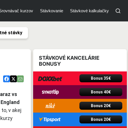
Srovnávač kurzov
Stávkovanie
Stávkové kalkulačky
tné stávky
STÁVKOVÉ KANCELÁRIE
BONUSY
Bonus 35€
Bonus 40€
araz vs
l England
Bonus 20€
to, v akej
 kurzy
Bonus 20€