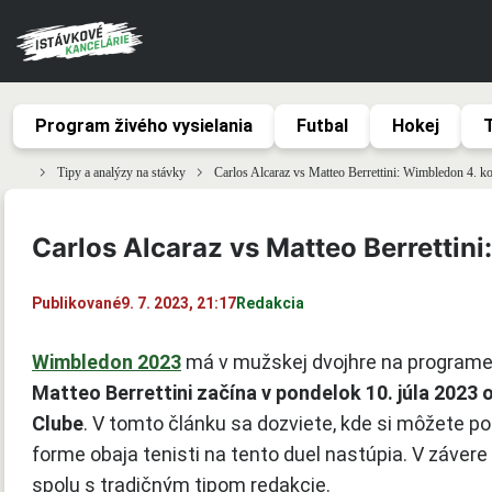
Program živého vysielania
Futbal
Hokej
Tipy a analýzy na stávky
Carlos Alcaraz vs Matteo Berrettini: Wimbledon 4. k
Carlos Alcaraz vs Matteo Berrettini
Publikované
9. 7. 2023, 21:17
Redakcia
Wimbledon 2023
má v mužskej dvojhre na programe 4
Matteo Berrettini začína v pondelok 10. júla 2023
Clube
. V tomto článku sa dozviete, kde si môžete poz
forme obaja tenisti na tento duel nastúpia. V záver
spolu s tradičným tipom redakcie.