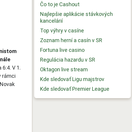
Čo to je Cashout
Najlepšie aplikácie stávkových
kancelárií
Top výhry v casíne
Zoznam herní a casín v SR
Fortuna live casino
enistom
inále
Regulácia hazardu v SR
6:4. V 1.
Oktagon live stream
v rámci
Kde sledovať Ligu majstrov
b Novak
Kde sledovať Premier League