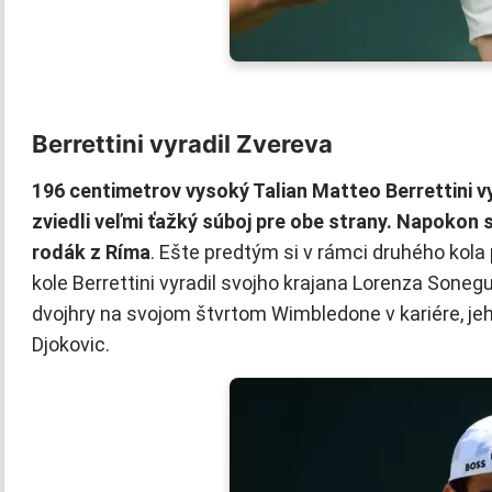
Berrettini vyradil Zvereva
196 centimetrov vysoký Talian Matteo Berrettini 
zviedli veľmi ťažký súboj pre obe strany. Napokon 
rodák z Ríma
. Ešte predtým si v rámci druhého kola 
kole Berrettini vyradil svojho krajana Lorenza Sonegu 
dvojhry na svojom štvrtom Wimbledone v kariére, jeho
Djokovic.