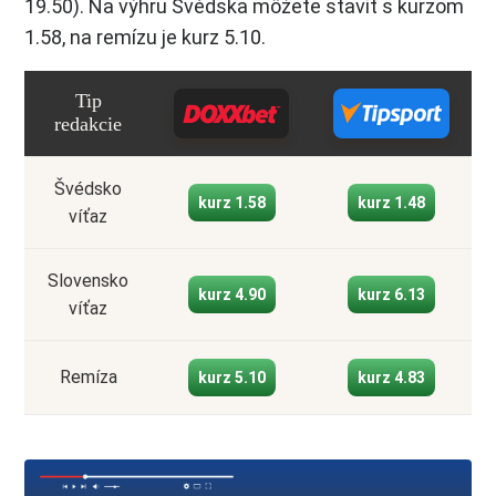
19.50). Na výhru Švédska môžete staviť s kurzom
1.58, na remízu je kurz 5.10.
Tip
redakcie
Švédsko
kurz 1.58
kurz 1.48
víťaz
Slovensko
kurz 4.90
kurz 6.13
víťaz
Remíza
kurz 5.10
kurz 4.83