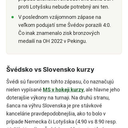
proti Lotyšsku nebude potrebný ani ten.
V poslednom vzájomnom zápase na
veľkom podujatí sme Švédov porazili 4:0.
Čo inak znamenalo zisk bronzových
medailí na OH 2022 v Pekingu.
Švédsko vs Slovensko kurzy
Švédi sú favoritom tohto zápasu, čo naznačujú
nielen vypísané
MS v hokeji kurzy
, ale hlavne jeho
doterajšie výkony na turnaji. Na druhú stranu,
šanca na výhru Slovenska je pre stávkové
kancelárie pravdepodobnejšia, ako to bolo v
prípade Nemecka či Lotyšska (4.90 vs 8.90 resp.