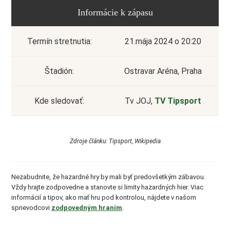
Informácie k zápasu
Termín stretnutia:
21.mája 2024 o 20:20
Štadión:
Ostravar Aréna, Praha
Kde sledovať:
Tv JOJ,
TV Tipsport
Zdroje článku: Tipsport, Wikipedia
Nezabudnite, že hazardné hry by mali byť predovšetkým zábavou.
Vždy hrajte zodpovedne a stanovte si limity hazardných hier. Viac
informácií a tipov, ako mať hru pod kontrolou, nájdete v našom
sprievodcovi
zodpovedným hraním
.