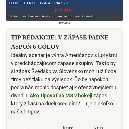
SLEDUJTE PRIEBEH ZÁPASU NAŽIVO
▷ SPUSTIŤ
18+ Ministerstvo financií varuje: Účasťou na hazardnej hre môže vzniknúť závislosť!
Reklama
TIP REDAKCIE: V ZÁPASE PADNE
ASPOŇ 6 GÓLOV
Ideálny scenár je výhra Američanov s Lotyšmi
v predchádzajúcom zápase skupiny. Takto by
si zápas Švédsko vs Slovensko mohli užiť oba
tímy bez tlaku na výsledok. Čo by napokon
podľa nás mohlo dospieť aj k ofenzívnejšiemu
divadlu.
Ako tipovať na MS v hokeji
zápas,
ktorý závisí na dueli pred ním? Tu je niekoľko
našich tipov:
Kurz
Kurz