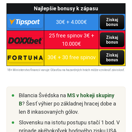
Najlepšie bonusy k zápasu
Získaj
30€ + 4.000€
bonus
25 free spinov 3€ +
Získaj
bonus
10.000€
Získaj
30€ + 30 free spinov
bonus
18+ Ministerstvo financií varuje: Účasťou na hazardných hrách môže vzniknúť závislosť.
Bilancia Švédska na
MS v hokeji skupiny
B
? Šesť výhier po základnej hracej dobe a
len 8 inkasovaných gólov.
Slovensku na istotu postupu stačí 1 bod. V
prípade akéhokoľvek bodového zisku USA