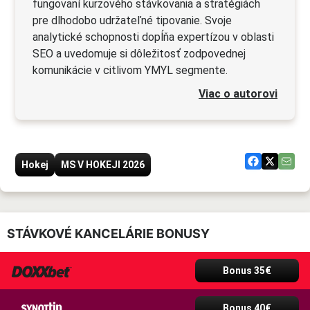
fungovaní kurzového stávkovania a stratégiách
pre dlhodobo udržateľné tipovanie. Svoje
analytické schopnosti dopĺňa expertízou v oblasti
SEO a uvedomuje si dôležitosť zodpovednej
komunikácie v citlivom YMYL segmente.
Viac o autorovi
Hokej
MS V HOKEJI 2026
STÁVKOVÉ KANCELÁRIE BONUSY
Bonus 35€
Bonus 40€