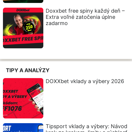
Doxxbet free spiny každý deň –
Extra voľné zatočenia úplne
zadarmo
TIPY A ANALÝZY
DOXXbet vklady a výbery 2026
Tipsport vklady a výbery: Návod