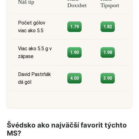
Náš tip
Doxxbet
Tipsport
Počet gólov
1.79
1.82
viac ako 5.5
Viac ako 5.5 g v
1.90
1.98
zápase
David Pastrňák
4.00
3.90
dá gól
Švédsko ako najväčší favorit týchto
MS?