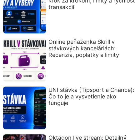
krok za krokom, limity a rýchlosť
transakcií
Online peňaženka Skrill v
stávkových kanceláriách:
Recenzia, poplatky a limity
UNI stávka (Tipsport a Chance):
Čo to je a vysvetlenie ako
funguje
Oktagon live stream: Detailný