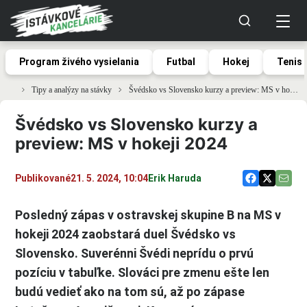
Program živého vysielania
Futbal
Hokej
Tenis
Tipy a analýzy na stávky
Švédsko vs Slovensko kurzy a preview: MS v hokeji 2024
Švédsko vs Slovensko kurzy a
preview: MS v hokeji 2024
Publikované
21. 5. 2024, 10:04
Erik Haruda
Posledný zápas v ostravskej skupine B na MS v
hokeji 2024 zaobstará duel Švédsko vs
Slovensko. Suverénni Švédi neprídu o prvú
pozíciu v tabuľke. Slováci pre zmenu ešte len
budú vedieť ako na tom sú, až po zápase