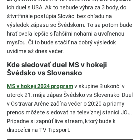
ich duel s USA. Ak to nebude výhra za 3 body, do
štvrťfinále postúpia Slováci bez ohľadu na
výsledok zápasu so Švédskom. To sa potom bude
hrať oveľa lepšie s ľahšími nohami a uvoľnenou
mysľou. Či to bude stačiť na dobrý výsledok
uvidíme až dnes večer.
Kde sledovať duel MS v hokeji
Švédsko vs Slovensko
MS v hokeji 2024 program
v skupine B ukončí v
utorok 21. mája zápas Švédsko vs Slovensko. Duel
v Ostravar Aréne začína večer o 20:20 a priamy
prenos môžete sledovať na televíznej stanici JOJ.
Prípadne si zapnúť live stream, ktorý bude k
dispozícii na TV Tipsport.