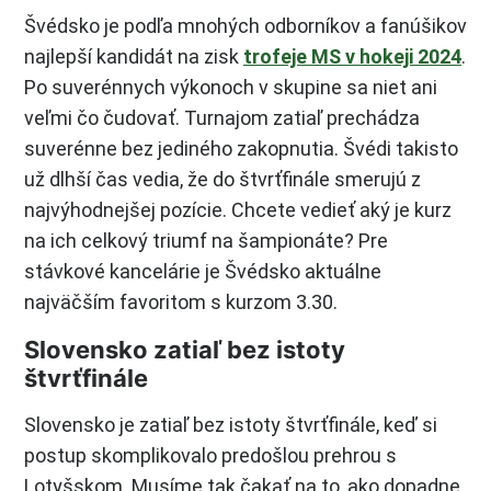
Švédsko je podľa mnohých odborníkov a fanúšikov
najlepší kandidát na zisk
trofeje MS v hokeji 2024
.
Po suverénnych výkonoch v skupine sa niet ani
veľmi čo čudovať. Turnajom zatiaľ prechádza
suverénne bez jediného zakopnutia. Švédi takisto
už dlhší čas vedia, že do štvrťfinále smerujú z
najvýhodnejšej pozície. Chcete vedieť aký je kurz
na ich celkový triumf na šampionáte? Pre
stávkové kancelárie je Švédsko aktuálne
najväčším favoritom s kurzom 3.30.
Slovensko zatiaľ bez istoty
štvrťfinále
Slovensko je zatiaľ bez istoty štvrťfinále, keď si
postup skomplikovalo predošlou prehrou s
Lotyšskom. Musíme tak čakať na to, ako dopadne