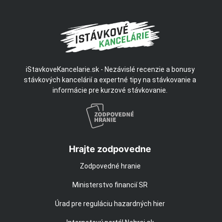
iStavkoveKancelarie.sk - Nezávislé recenzie a bonusy
stávkových kancelárií a expertné tipy na stávkovanie a
informácie pre kurzové stávkovanie.
Hrajte zodpovedne
Zodpovedné hranie
Ministerstvo financií SR
Úrad pre reguláciu hazardných hier