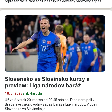
reprezentácia tam totiž nastúpi na odvetný barážový zápas o
postup…
Slovensko vs Slovinsko kurzy a
preview: Liga národov baráž
18. 3. 2025
Erik Haruda
Už vo štvrtok 20. marca od 20:45 nás na Tehelnom poli v
Bratislave čaká úvodný zápas baráže Ligy národov. V dueli
Slovensko vs Slovinsko je…