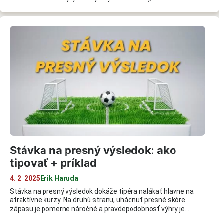
Stávka na presný výsledok: ako
tipovať + príklad
4. 2. 2025
Erik Haruda
Stávka na presný výsledok dokáže tipéra nalákať hlavne na
atraktívne kurzy. Na druhú stranu, uhádnuť presné skóre
zápasu je pomerne náročné a pravdepodobnosť výhry je…