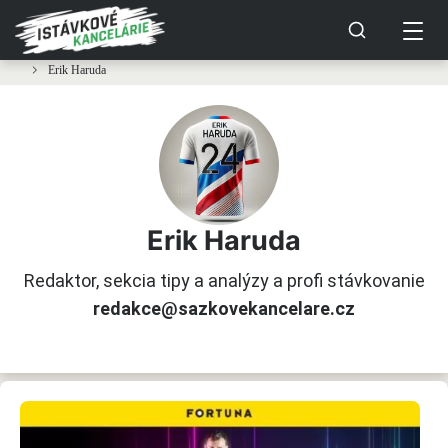
Erik Haruda
Erik Haruda
Redaktor, sekcia tipy a analýzy a profi stávkovanie
redakce@sazkovekancelare.cz