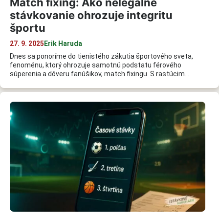
Match fixing: Ako nelegálne
stávkovanie ohrozuje integritu
športu
27. 9. 2025
Erik Haruda
Dnes sa ponoríme do tienistého zákutia športového sveta,
fenoménu, ktorý ohrozuje samotnú podstatu férového
súperenia a dôveru fanúšikov, match fixingu. S rastúcim
objemom stávok a…