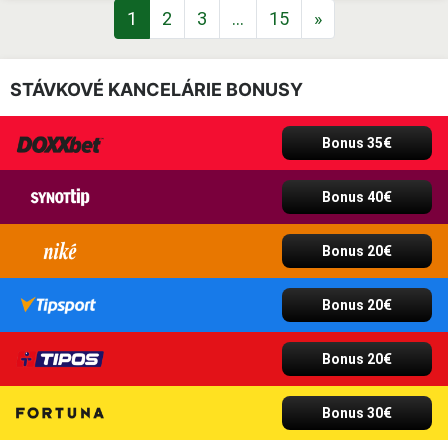
POSTS NAVIGATION
1
2
3
…
15
»
STÁVKOVÉ KANCELÁRIE BONUSY
Bonus 35€
Bonus 40€
Bonus 20€
Bonus 20€
Bonus 20€
Bonus 30€