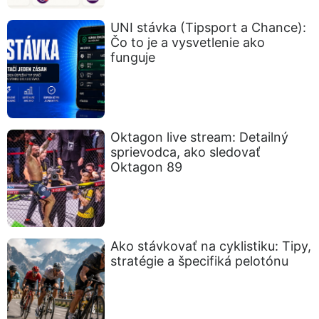
UNI stávka (Tipsport a Chance):
Čo to je a vysvetlenie ako
funguje
Oktagon live stream: Detailný
sprievodca, ako sledovať
Oktagon 89
Ako stávkovať na cyklistiku: Tipy,
stratégie a špecifiká pelotónu