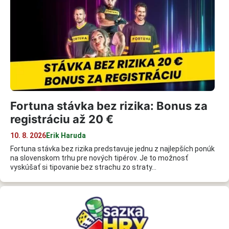
Fortuna stávka bez rizika: Bonus za
registráciu až 20 €
10. 8. 2026
Erik Haruda
Fortuna stávka bez rizika predstavuje jednu z najlepších ponúk
na slovenskom trhu pre nových tipérov. Je to možnosť
vyskúšať si tipovanie bez strachu zo straty…