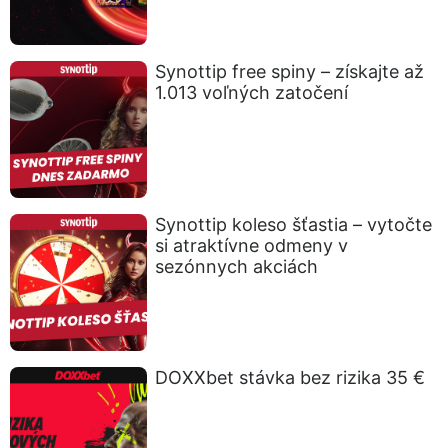
Synottip free spiny – získajte až
1.013 voľných zatočení
Synottip koleso šťastia – vytočte
si atraktívne odmeny v
sezónnych akciách
DOXXbet stávka bez rizika 35 €