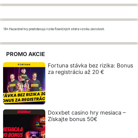
18+ Hazardné hry predstavujú riziko finančných strát a vzniku závislosti.
PROMO AKCIE
Fortuna stávka bez rizika: Bonus
za registráciu až 20 €
Doxxbet casino hry mesiaca –
Získajte bonus 50€