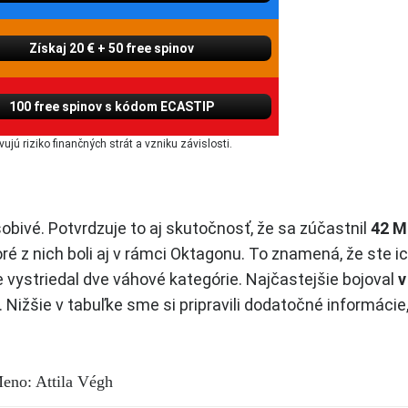
Získaj 20 € + 50 free spinov
100 free spinov s kódom ECASTIP
jú riziko finančných strát a vzniku závislosti.
sobivé. Potvrdzuje to aj skutočnosť, že sa zúčastnil
42 
oré z nich boli aj v rámci Oktagonu. To znamená, že ste i
e vystriedal dve váhové kategórie. Najčastejšie bojoval
v
. Nižšie v tabuľke sme si pripravili dodatočné informácie
eno: Attila Végh