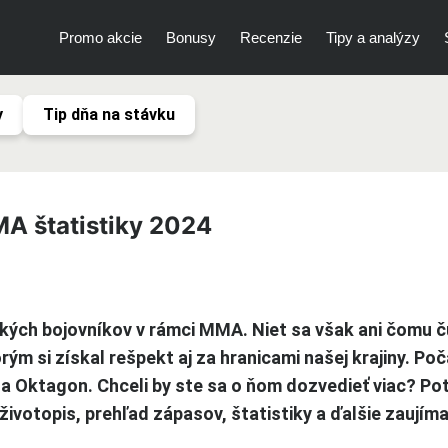
Promo akcie
Bonusy
Recenzie
Tipy a analýzy
y
Tip dňa na stávku
MA štatistiky 2024
ských bojovníkov v rámci MMA. Niet sa však ani čomu 
rým si získal rešpekt aj za hranicami našej krajiny. Poč
SW a Oktagon. Chceli by ste sa o ňom dozvedieť viac? P
ho životopis, prehľad zápasov, štatistiky a ďalšie zaujím