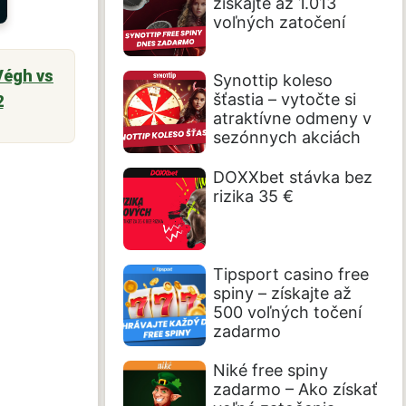
získajte až 1.013
voľných zatočení
Végh vs
Synottip koleso
šťastia – vytočte si
2
atraktívne odmeny v
sezónnych akciách
DOXXbet stávka bez
rizika 35 €
Tipsport casino free
spiny – získajte až
500 voľných točení
zadarmo
Niké free spiny
zadarmo – Ako získať