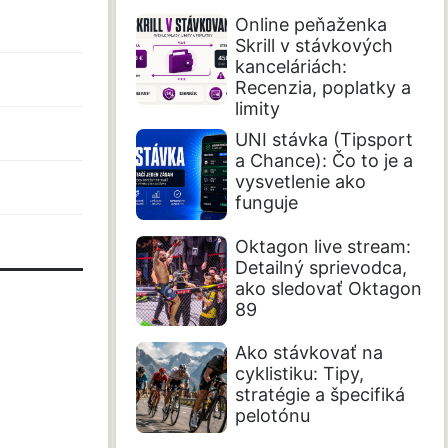
Online peňaženka
Skrill v stávkových
kanceláriách:
Recenzia, poplatky a
limity
UNI stávka (Tipsport
a Chance): Čo to je a
vysvetlenie ako
funguje
Oktagon live stream:
Detailný sprievodca,
ako sledovať Oktagon
89
Ako stávkovať na
cyklistiku: Tipy,
stratégie a špecifiká
pelotónu