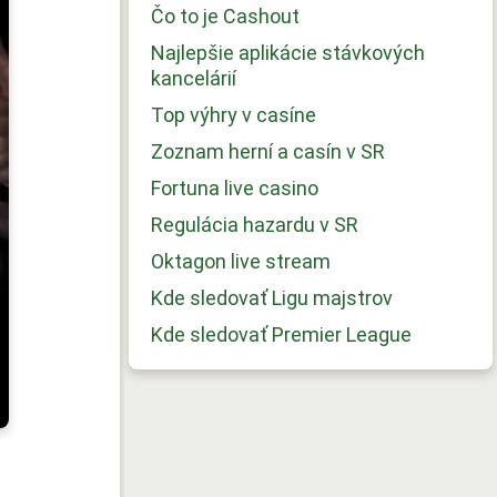
Čo to je Cashout
Najlepšie aplikácie stávkových
kancelárií
Top výhry v casíne
Zoznam herní a casín v SR
Fortuna live casino
Regulácia hazardu v SR
Oktagon live stream
Kde sledovať Ligu majstrov
Kde sledovať Premier League