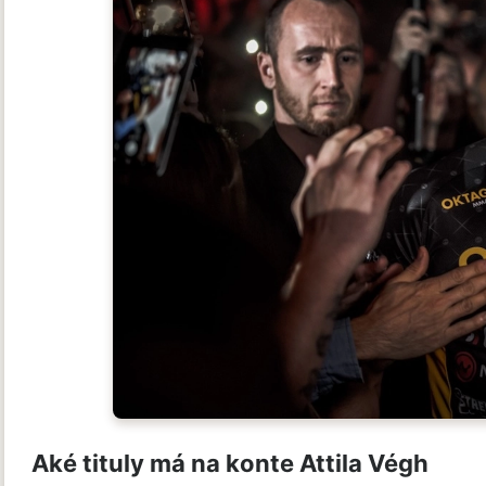
Aké tituly má na konte Attila Végh