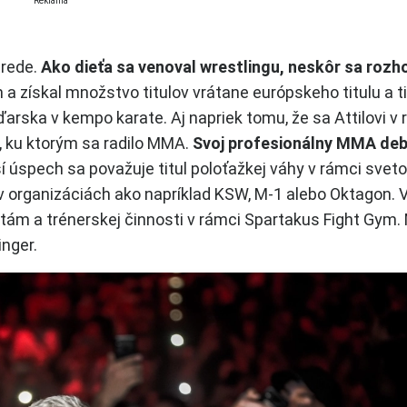
Reklama
trede.
Ako dieťa sa venoval wrestlingu, neskôr sa rozh
m a získal množstvo titulov vrátane európskeho titulu a ti
arska v kempo karate. Aj napriek tomu, že sa Attilovi v 
y, ku ktorým sa radilo MMA.
Svoj profesionálny MMA deb
ší úspech sa považuje titul poloťažkej váhy v rámci sveto
 v organizáciách ako napríklad KSW, M-1 alebo Oktagon. 
itám a trénerskej činnosti v rámci Spartakus Fight Gym.
inger.