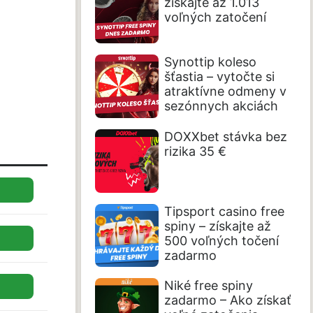
získajte až 1.013
voľných zatočení
Synottip koleso
šťastia – vytočte si
atraktívne odmeny v
sezónnych akciách
DOXXbet stávka bez
rizika 35 €
Tipsport casino free
spiny – získajte až
500 voľných točení
zadarmo
Niké free spiny
zadarmo – Ako získať