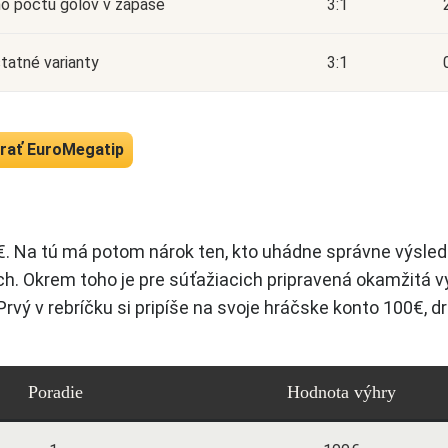
ho počtu gólov v zápase
3:1
tatné varianty
3:1
rať EuroMegatip
€. Na tú má potom nárok ten, kto uhádne správne výsle
. Okrem toho je pre súťažiacich pripravená okamžitá v
rvý v rebríčku si pripíše na svoje hráčske konto 100€, d
Poradie
Hodnota výhry