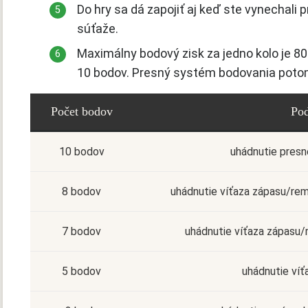
Do hry sa dá zapojiť aj keď ste vynechali
súťaže.
Maximálny bodový zisk za jedno kolo je 8
10 bodov. Presný systém bodovania potom 
Počet bodov
Po
10 bodov
uhádnutie presn
8 bodov
uhádnutie víťaza zápasu/rem
7 bodov
uhádnutie víťaza zápasu/
5 bodov
uhádnutie ví