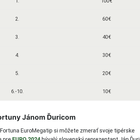
1.
100€
2.
60€
3.
40€
4.
30€
5.
20€
6.-10.
10€
 Fortuny Jánom Ďuricom
i Fortuna EuroMegatip si môžete zmerať svoje tipérske
e pre
EURO 2024
bývalý slovenský reprezentant Ján Ďuri