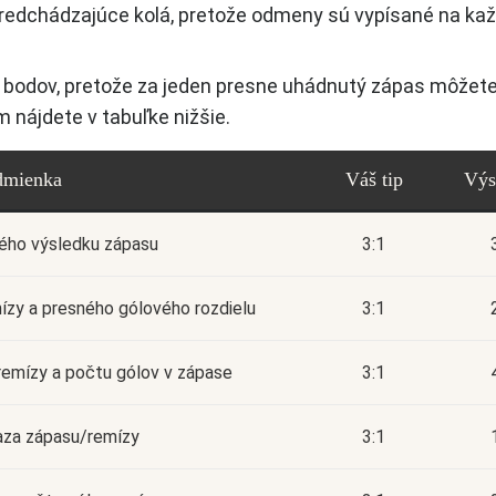
 predchádzajúce kolá, pretože odmeny sú vypísané na kaž
0 bodov, pretože za jeden presne uhádnutý zápas môžete
nájdete v tabuľke nižšie.
dmienka
Váš tip
Výs
ého výsledku zápasu
3:1
ízy a presného gólového rozdielu
3:1
remízy a počtu gólov v zápase
3:1
ťaza zápasu/remízy
3:1