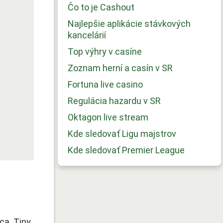
Čo to je Cashout
Najlepšie aplikácie stávkových
kancelárií
Top výhry v casíne
Zoznam herní a casín v SR
Fortuna live casino
Regulácia hazardu v SR
Oktagon live stream
Kde sledovať Ligu majstrov
Kde sledovať Premier League
ca. Tipy