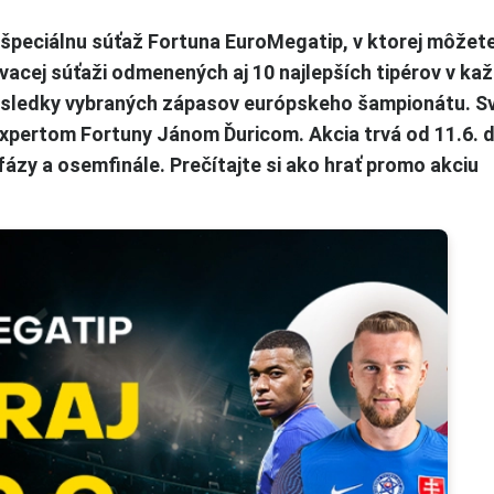
a špeciálnu súťaž Fortuna EuroMegatip, v ktorej môžet
ovacej súťaži odmenených aj 10 najlepších tipérov v k
e výsledky vybraných zápasov európskeho šampionátu. S
xpertom Fortuny Jánom Ďuricom. Akcia trvá od 11.6. d
ázy a osemfinále. Prečítajte si ako hrať promo akciu