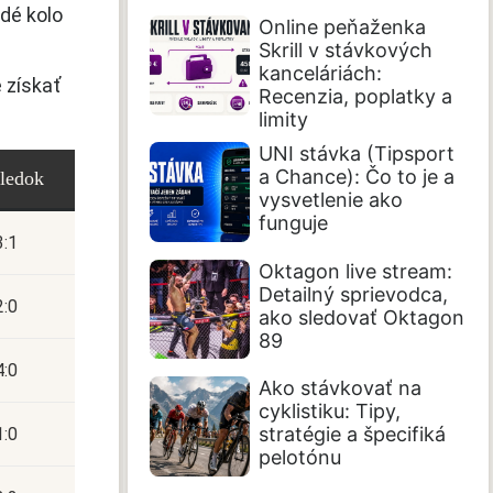
dé kolo
Online peňaženka
Skrill v stávkových
kanceláriách:
 získať
Recenzia, poplatky a
limity
UNI stávka (Tipsport
a Chance): Čo to je a
ledok
vysvetlenie ako
funguje
3:1
Oktagon live stream:
Detailný sprievodca,
2:0
ako sledovať Oktagon
89
4:0
Ako stávkovať na
cyklistiku: Tipy,
stratégie a špecifiká
1:0
pelotónu