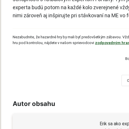
experta budú potom na každé kolo zverejnené vždy
nimi zároveň aj inšpirujte pri stávkovaní na ME vo f
Nezabudnite, že hazardné hry by mali byť predovšetkým zábavou. Vždy h
hru pod kontrolou, nájdete v našom sprievodcovi
zodpovedným hra
Bo
O
Autor obsahu
Erik sa ako ex