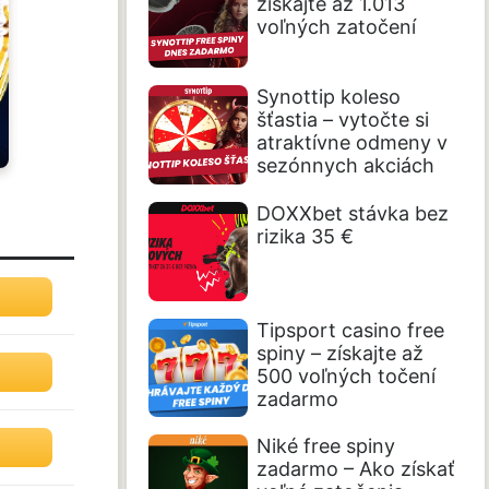
získajte až 1.013
voľných zatočení
Synottip koleso
šťastia – vytočte si
atraktívne odmeny v
sezónnych akciách
DOXXbet stávka bez
rizika 35 €
Tipsport casino free
spiny – získajte až
500 voľných točení
zadarmo
Niké free spiny
zadarmo – Ako získať