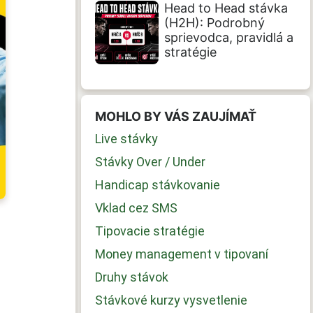
Head to Head stávka
(H2H): Podrobný
sprievodca, pravidlá a
stratégie
MOHLO BY VÁS ZAUJÍMAŤ
Live stávky
Stávky Over / Under
Handicap stávkovanie
Vklad cez SMS
Tipovacie stratégie
Money management v tipovaní
Druhy stávok
Stávkové kurzy vysvetlenie