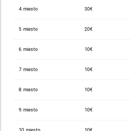
4. miesto
30€
5. miesto
20€
6. miesto
10€
7. miesto
10€
8. miesto
10€
9. miesto
10€
10. miesto
10€