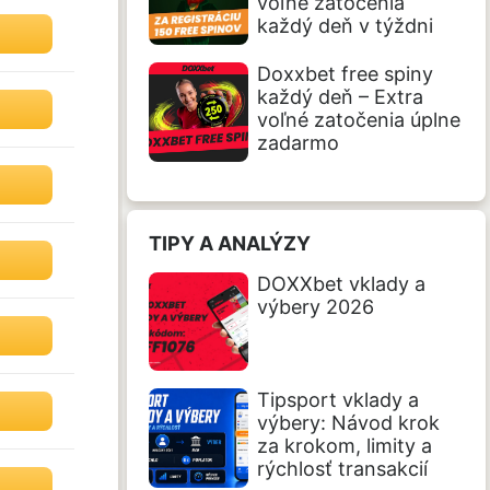
voľné zatočenia
každý deň v týždni
Doxxbet free spiny
každý deň – Extra
voľné zatočenia úplne
zadarmo
TIPY A ANALÝZY
DOXXbet vklady a
výbery 2026
Tipsport vklady a
výbery: Návod krok
za krokom, limity a
rýchlosť transakcií