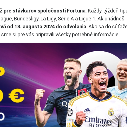
až pre stávkarov spoločnosti Fortuna
. Každý týždeň tip
gue, Bundesligy, La Ligy, Serie A a Ligue 1. Ak uhádneš
rvá od 13. augusta 2024 do odvolania
. Ako sa do súťaže
sme si pre vás pripravili všetky potrebné informácie.