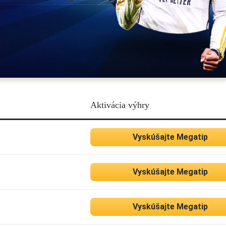
Aktivácia výhry
Vyskúšajte Megatip
Vyskúšajte Megatip
Vyskúšajte Megatip