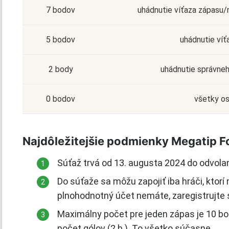
7 bodov
uhádnutie víťaza zápasu/
5 bodov
uhádnutie ví
2 body
uhádnutie správne
0 bodov
všetky os
Najdôležitejšie podmienky Megatip F
Súťaž trvá od 13. augusta 2024 do odvolan
Do súťaže sa môžu zapojiť iba hráči, ktorí
plnohodnotný účet nemáte, zaregistrujte 
Maximálny počet pre jeden zápas je 10 bodo
počet gólov (2 b.). To všetko súčasne.