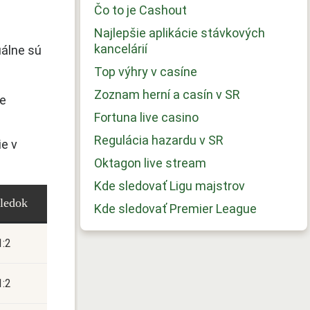
Čo to je Cashout
Najlepšie aplikácie stávkových
kancelárií
uálne sú
Top výhry v casíne
Zoznam herní a casín v SR
re
Fortuna live casino
Regulácia hazardu v SR
ie v
Oktagon live stream
Kde sledovať Ligu majstrov
ledok
Kde sledovať Premier League
1:2
1:2