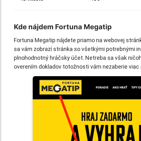
Kde nájdem Fortuna Megatip
Fortuna Megatip nájdete priamo na webovej stránk
sa vám zobrazí stránka so všetkými potrebnými i
plnohodnotný hráčsky účet. Netreba sa však ničo
overením dokladov totožnosti vám nezaberie viac 