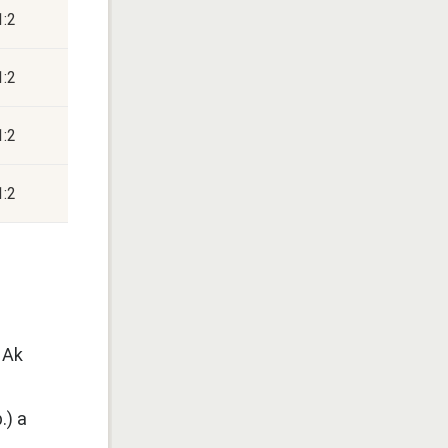
1:2
1:2
1:2
1:2
 Ak
.) a