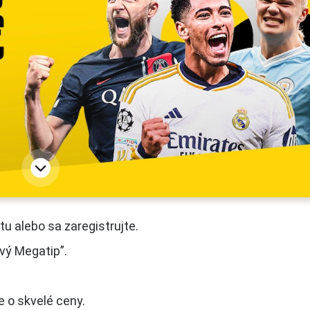
u alebo sa zaregistrujte.
ový Megatip”.
e o skvelé ceny.