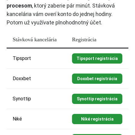
procesom
, ktorý zaberie pár minút. Stávková
kancelária vám overí konto do jednej hodiny.
Potom už využívate plnohodnotný účet.
Stávková kancelária
Registrácia
Tipsport
Tipsport registrácia
Doxxbet
Doxxbet registrácia
Synottip
Synottip registrácia
Niké
Niké registrácia