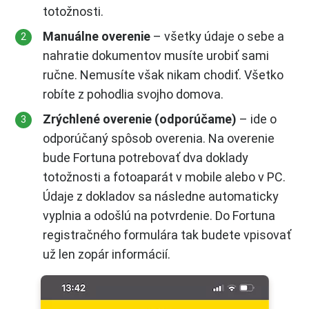
totožnosti.
Manuálne overenie
– všetky údaje o sebe a
nahratie dokumentov musíte urobiť sami
ručne. Nemusíte však nikam chodiť. Všetko
robíte z pohodlia svojho domova.
Zrýchlené overenie (odporúčame)
– ide o
odporúčaný spôsob overenia. Na overenie
bude Fortuna potrebovať dva doklady
totožnosti a fotoaparát v mobile alebo v PC.
Údaje z dokladov sa následne automaticky
vyplnia a odošlú na potvrdenie. Do Fortuna
registračného formulára tak budete vpisovať
už len zopár informácií.