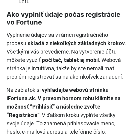
účtu.
Ako vyplniť údaje počas registrácie
vo Fortune
Vyplnenie údajov sa v rámci registračného
procesu
skladá z niekoľkých základných krokov
.
Všetkými vás prevedieme. Na vytvorenie účtu
môžete využiť
počítač, tablet aj mobil
. Webová
stránka je intuitívna, takže by ste nemali mať
problém registrovať sa na akomkoľvek zariadení.
Na začiatok si
vyhľadajte webovú stránku
iFortuna.sk. V pravom hornom rohu kliknite na
možnosť “Prihlásiť” a následne zvoľte
“Registrácia”
. V ďalšom kroku vyplňte všetky
svoje údaje. To znamená prihlasovacie meno,
heslo, e-mailovú adresu a telefónne číslo.