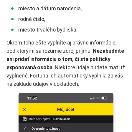
miesto a dátum narodenia,
rodné číslo,
miesto trvalého bydliska.
Okrem toho ešte vyplníte aj právne informácie,
pod ktorými sa rozumie zdroj príjmu.
Nezabudnite
ani pridať informáciu o tom, či ste politicky
exponovaná osoba
. Niektoré údaje budete mať už
vyplnené. Fortuna ich automaticky vyplnila za vás
na základe údajov v dokladoch.