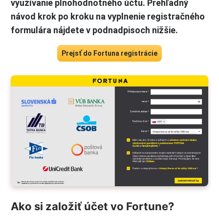
využívanie plnohodnotného účtu. Prehľadný
návod krok po kroku na vyplnenie registračného
formulára nájdete v podnadpisoch nižšie.
Prejsť do Fortuna registrácie
Ako si založiť účet vo Fortune?