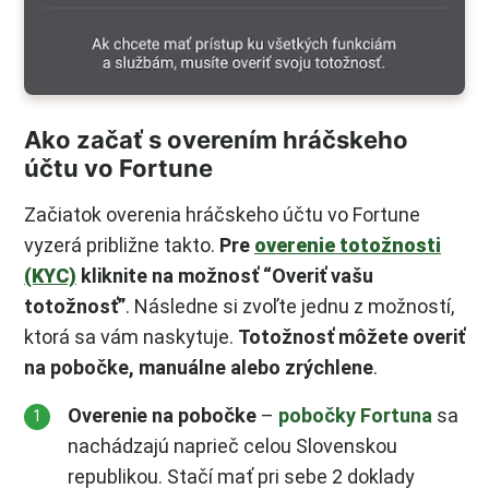
Ako začať s overením hráčskeho
účtu vo Fortune
Začiatok overenia hráčskeho účtu vo Fortune
vyzerá približne takto.
Pre
overenie totožnosti
(KYC)
kliknite na možnosť “Overiť vašu
totožnosť”
. Následne si zvoľte jednu z možností,
ktorá sa vám naskytuje.
Totožnosť môžete overiť
na pobočke, manuálne alebo zrýchlene
.
Overenie na pobočke
–
pobočky Fortuna
sa
nachádzajú naprieč celou Slovenskou
republikou. Stačí mať pri sebe 2 doklady