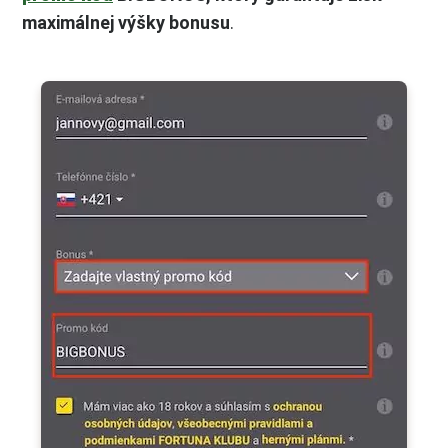
maximálnej výšky bonusu
.