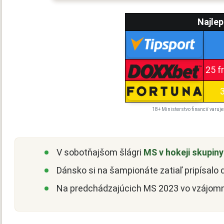
Najlep
25 f
18+ Ministerstvo financií varu
V sobotňajšom šlágri
MS v hokeji skupiny
Dánsko si na šampionáte zatiaľ pripísalo dv
Na predchádzajúcich MS 2023 vo vzájomno