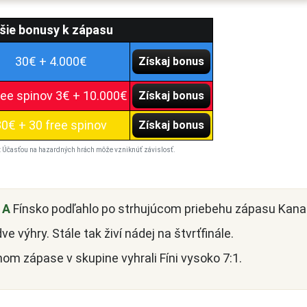
šie bonusy k zápasu
30€ + 4.000€
Získaj bonus
ree spinov 3€ + 10.000€
Získaj bonus
30€ + 30 free spinov
Získaj bonus
je: Účasťou na hazardných hrách môže vzniknúť závislosť.
 A
Fínsko podľahlo po strhujúcom priebehu zápasu Kana
e výhry. Stále tak živí nádej na štvrťfinále.
m zápase v skupine vyhrali Fíni vysoko 7:1.