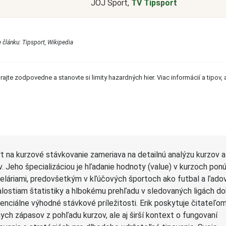
JOJ Šport,
TV Tipsport
 článku: Tipsport, Wikipedia
te zodpovedne a stanovte si limity hazardných hier. Viac informácií a tipov, 
rt na kurzové stávkovanie zameriava na detailnú analýzu kurzov a
. Jeho špecializáciou je hľadanie hodnoty (value) v kurzoch pon
láriami, predovšetkým v kľúčových športoch ako futbal a ľadov
lostiam štatistiky a hlbokému prehľadu v sledovaných ligách d
tenciálne výhodné stávkové príležitosti. Erik poskytuje čitateľom
ych zápasov z pohľadu kurzov, ale aj širší kontext o fungovaní