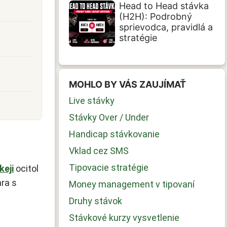
Head to Head stávka
(H2H): Podrobný
sprievodca, pravidlá a
stratégie
MOHLO BY VÁS ZAUJÍMAŤ
Live stávky
Stávky Over / Under
Handicap stávkovanie
Vklad cez SMS
Tipovacie stratégie
keji
ocitol
hra s
Money management v tipovaní
Druhy stávok
Stávkové kurzy vysvetlenie