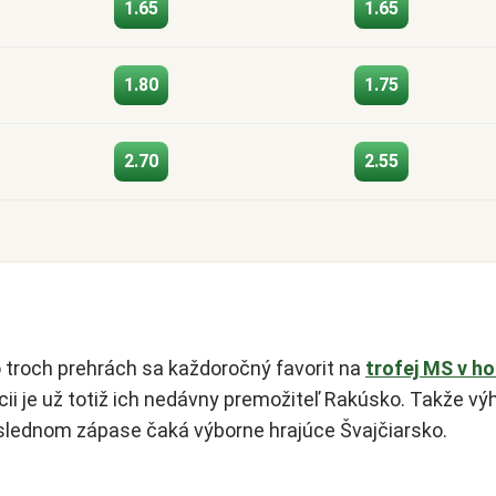
1.65
1.65
1.80
1.75
2.70
2.55
 troch prehrách sa každoročný favorit na
trofej MS v ho
ii je už totiž ich nedávny premožiteľ Rakúsko. Takže vý
slednom zápase čaká výborne hrajúce Švajčiarsko.