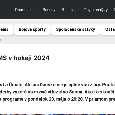
Promo akcie
Bonusy
Recenzie
Tipy a analýzy
Tenis
Bojové športy
Spoločenské stávky
Osta
4
MS v hokeji 2024
tvrťfinále. Ale ani Dánsko nie je úplne von z hry. Podľ
erby vyzerá na drvivé víťazstvo Suomi. Ako to skončí
a programe v pondelok 20. mája o 20:20. V priamom pr