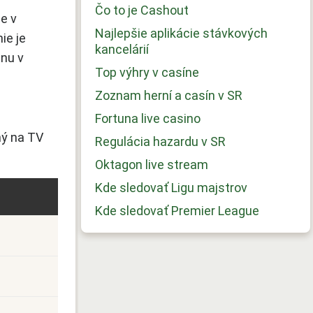
Čo to je Cashout
e v
Najlepšie aplikácie stávkových
ie je
kancelárií
anu v
Top výhry v casíne
Zoznam herní a casín v SR
Fortuna live casino
ný na TV
Regulácia hazardu v SR
Oktagon live stream
Kde sledovať Ligu majstrov
Kde sledovať Premier League