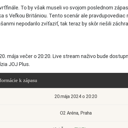
vrťfinále. To by však museli vo svojom poslednom zápas
a s Veľkou Britániou. Tento scenár ale pravdupovediac n
nmi nepodarilo zvíťaziť, tak teraz by skôr riešili záchr
 20. mája večer o 20:20. Live stream naživo bude dostup
ízia JOJ Plus.
formácie k zápasu
20.mája 2024 o 20:20
O2 Aréna, Praha