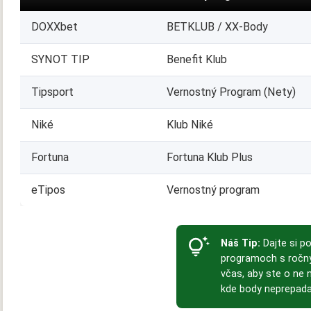
DOXXbet
BETKLUB / XX-Body
SYNOT TIP
Benefit Klub
Tipsport
Vernostný Program (Nety)
Niké
Klub Niké
Fortuna
Fortuna Klub Plus
eTipos
Vernostný program
Náš Tip:
Dajte si po
programoch s ročný
včas, aby ste o ne 
kde body neprepada