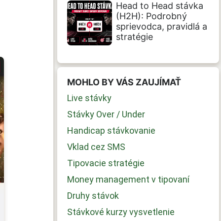
Head to Head stávka
(H2H): Podrobný
sprievodca, pravidlá a
stratégie
MOHLO BY VÁS ZAUJÍMAŤ
Live stávky
Stávky Over / Under
Handicap stávkovanie
Vklad cez SMS
Tipovacie stratégie
Money management v tipovaní
Druhy stávok
Stávkové kurzy vysvetlenie