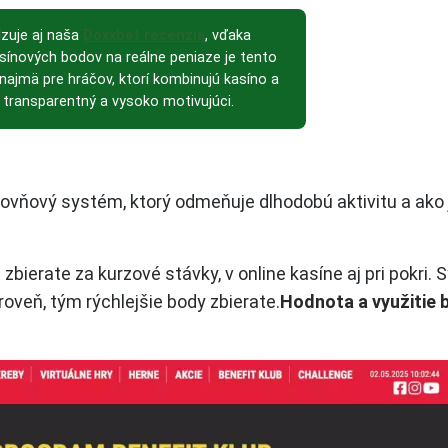
zuje aj naša
Doxxbet recenzia
, vďaka
asínových bodov na reálne peniaze je tento
 najmä pre hráčov, ktorí kombinujú kasíno a
 transparentný a vysoko motivujúci.
ovňový systém, ktorý odmeňuje dlhodobú aktivitu a ako 
zbierate za kurzové stávky, v online kasíne aj pri pokri
úroveň, tým rýchlejšie body zbierate.
Hodnota a využitie 