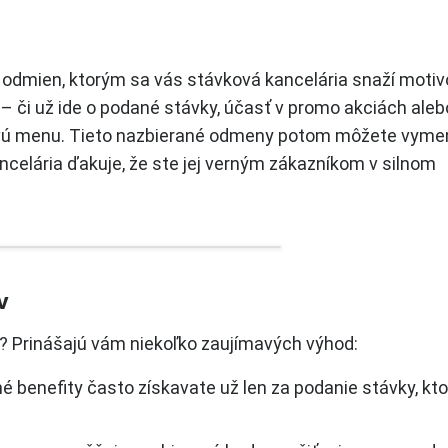
odmien, ktorým sa vás stávková kancelária snaží motiv
u – či už ide o podané stávky, účasť v promo akciách aleb
bovú menu. Tieto nazbierané odmeny potom môžete vymen
ncelária ďakuje, že ste jej verným zákazníkom v silnom
v
? Prinášajú vám niekoľko zaujímavých výhod:
é benefity často získavate už len za podanie stávky, kto