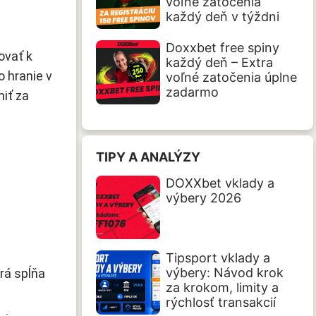
voľné zatočenia
každý deň v týždni
Doxxbet free spiny
ovať k
každý deň – Extra
o hranie v
voľné zatočenia úplne
zadarmo
iť za
TIPY A ANALÝZY
DOXXbet vklady a
výbery 2026
Tipsport vklady a
výbery: Návod krok
rá spĺňa
za krokom, limity a
rýchlosť transakcií