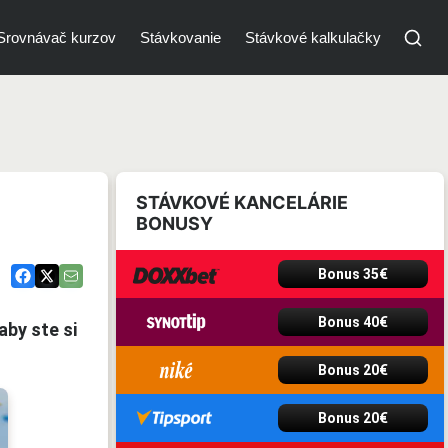
Srovnávač kurzov
Stávkovanie
Stávkové kalkulačky
STÁVKOVÉ KANCELÁRIE
BONUSY
Bonus 35€
Bonus 40€
aby ste si
Bonus 20€
Bonus 20€