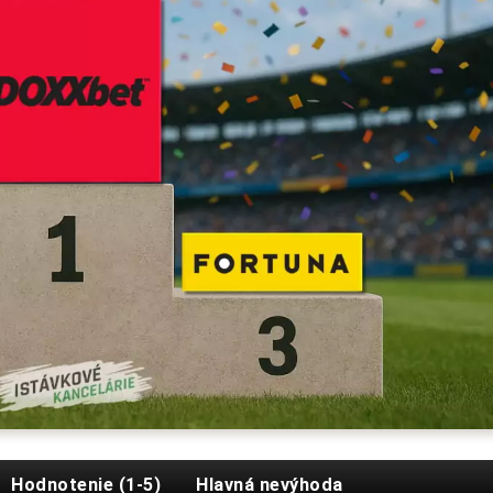
Hodnotenie (1-5)
Hlavná nevýhoda