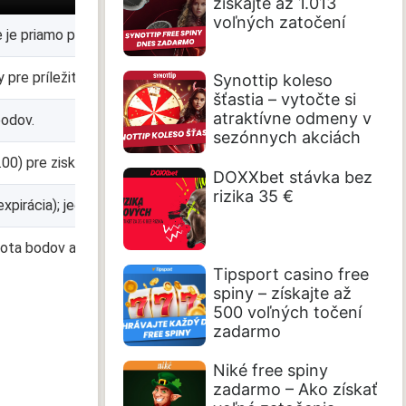
získajte až 1.013
voľných zatočení
 je priamo peňažná.
 pre príležitostných hráčov.
Synottip koleso
šťastia – vytočte si
atraktívne odmeny v
bodov.
sezónnych akciách
.00) pre zisk plného počtu bodov.
DOXXbet stávka bez
rizika 35 €
expirácia); jeden z najmenej výhodných programov.
nota bodov a náročné podmienky.
Tipsport casino free
spiny – získajte až
500 voľných točení
zadarmo
Niké free spiny
zadarmo – Ako získať