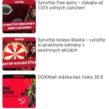
Synottip free spiny – získajte až
1.013 voľných zatočení
Synottip koleso šťastia – vytočte
si atraktívne odmeny v
sezónnych akciách
DOXXbet stávka bez rizika 35 €