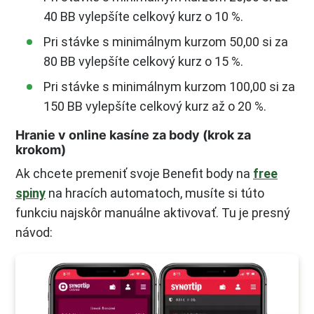
40 BB vylepšíte celkový kurz o 10 %.
Pri stávke s minimálnym kurzom 50,00 si za
80 BB vylepšíte celkový kurz o 15 %.
Pri stávke s minimálnym kurzom 100,00 si za
150 BB vylepšíte celkový kurz až o 20 %.
Hranie v online kasíne za body (krok za
krokom)
Ak chcete premeniť svoje Benefit body na
free
spiny
na hracích automatoch, musíte si túto
funkciu najskôr manuálne aktivovať. Tu je presný
návod: