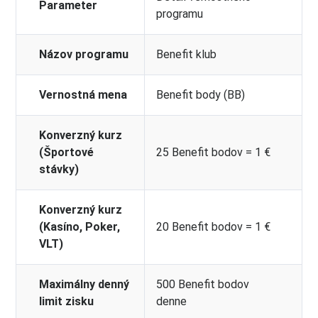
Parameter
programu
Názov programu
Benefit klub
Vernostná mena
Benefit body (BB)
Konverzný kurz
(Športové
25 Benefit bodov = 1 €
stávky)
Konverzný kurz
(Kasíno, Poker,
20 Benefit bodov = 1 €
VLT)
Maximálny denný
500 Benefit bodov
limit zisku
denne