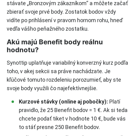
stávate „Bronzovým zákazníkom“ a môžete začať
zbierať svoje prvé body. Zostatok bodov vždy
vidíte po prihlásení v pravom hornom rohu, hneď
vedľa vášho peňažného zostatku.
Akú majú Benefit body reálnu
hodnotu?
Synottip uplatňuje variabilný konverzný kurz podľa
toho, v akej sekcii sa práve nachádzate. Je
kľúčové tomuto rozdeleniu porozumieť, aby ste
svoje body využili čo najefektívnejšie.
Kurzové stávky (online aj pobočky):
Platí
pravidlo, že 25 Benefit bodov = 1 €. Ak si teda
chcete podať tiket v hodnote 10 €, bude vás
to stáť presne 250 Benefit bodov.