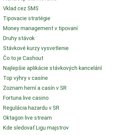
Vklad cez SMS
Tipovacie stratégie
Money management v tipovaní
Druhy stávok
Stávkové kurzy vysvetlenie
Čo to je Cashout
Najlepšie aplikácie stávkových kancelárií
Top výhry v casíne
Zoznam herní a casín v SR
Fortuna live casino
Regulácia hazardu v SR
Oktagon live stream
Kde sledovať Ligu majstrov