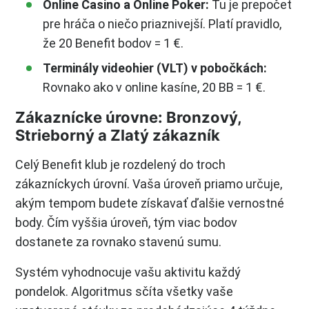
Online Casino a Online Poker:
Tu je prepočet
pre hráča o niečo priaznivejší. Platí pravidlo,
že 20 Benefit bodov = 1 €.
Terminály videohier (VLT) v pobočkách:
Rovnako ako v online kasíne, 20 BB = 1 €.
Zákaznícke úrovne: Bronzový,
Strieborný a Zlatý zákazník
Celý Benefit klub je rozdelený do troch
zákazníckych úrovní. Vaša úroveň priamo určuje,
akým tempom budete získavať ďalšie vernostné
body. Čím vyššia úroveň, tým viac bodov
dostanete za rovnako stavenú sumu.
Systém vyhodnocuje vašu aktivitu každý
pondelok. Algoritmus sčíta všetky vaše