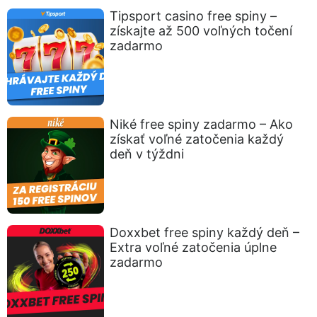
Tipsport casino free spiny –
získajte až 500 voľných točení
zadarmo
Niké free spiny zadarmo – Ako
získať voľné zatočenia každý
deň v týždni
Doxxbet free spiny každý deň –
Extra voľné zatočenia úplne
zadarmo