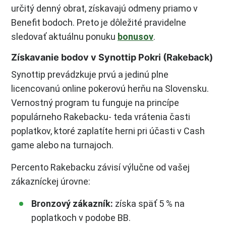
určitý denný obrat, získavajú odmeny priamo v
Benefit bodoch. Preto je dôležité pravidelne
sledovať aktuálnu ponuku
bonusov
.
Získavanie bodov v Synottip Pokri (Rakeback)
Synottip prevádzkuje prvú a jedinú plne
licencovanú online pokerovú herňu na Slovensku.
Vernostný program tu funguje na princípe
populárneho Rakebacku- teda vrátenia časti
poplatkov, ktoré zaplatíte herni pri účasti v Cash
game alebo na turnajoch.
Percento Rakebacku závisí výlučne od vašej
zákazníckej úrovne:
Bronzový zákazník:
získa späť 5 % na
poplatkoch v podobe BB.