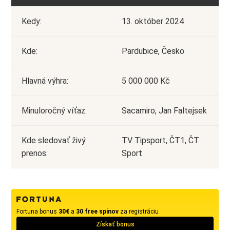
Kedy:
13. október 2024
Kde:
Pardubice, Česko
Hlavná výhra:
5 000 000 Kč
Minuloročný víťaz:
Sacamiro, Jan Faltejsek
Kde sledovať živý
TV Tipsport, ČT1, ČT
prenos:
Sport
Fortuna bonus
30€
a
30 free spinov
za registráciu
Získať bonus