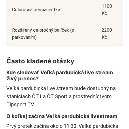
1100
Celoročná permanentka
Kč
Rozšírený celoročný balíček (s
2200
parkovaním)
Kč
Často kladené otázky
Kde sledovať Veľká pardubická live stream
živý prenos?
Veľká pardubická live stream bude dostupný na
staniciach ČT1 a ČT Sport a prostredníctvom
Tipsport TV.
O koľkej začína Veľká pardubická livestream
Prvý pretek začína okolo 11:30. Veľká pardubická