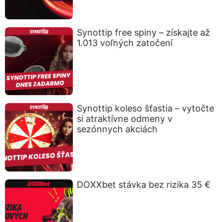
Synottip free spiny – získajte až
1.013 voľných zatočení
Synottip koleso šťastia – vytočte
si atraktívne odmeny v
sezónnych akciách
DOXXbet stávka bez rizika 35 €