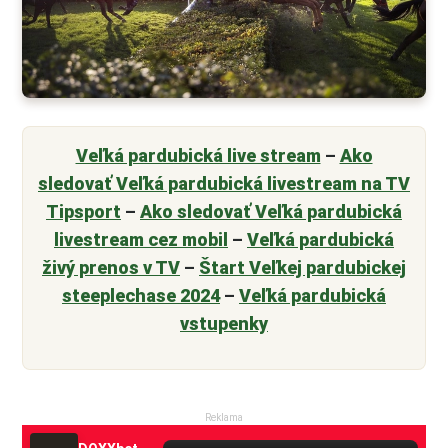
Veľká pardubická live stream
–
Ako
sledovať Veľká pardubická livestream na TV
Tipsport
–
Ako sledovať Veľká pardubická
livestream cez mobil
–
Veľká pardubická
živý prenos v TV
–
Štart Veľkej pardubickej
steeplechase 2024
–
Veľká pardubická
vstupenky
Reklama