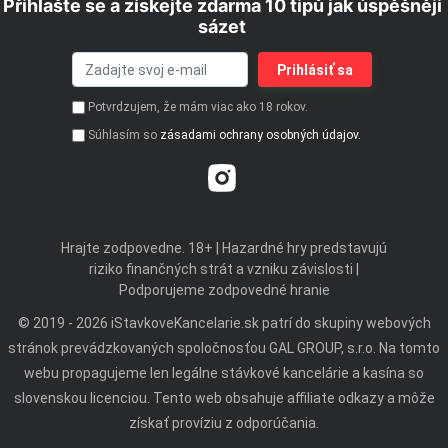
Přihlašte se a získejte zdarma 10 tipů jak úspěšněji
sázet
Potvrdzujem, že mám viac ako 18 rokov.
Súhlasím so
zásadami ochrany osobných údajov.
Hrajte zodpovedne. 18+ | Hazardné hry predstavujú
riziko finančných strát a vzniku závislosti |
Podporujeme zodpovedné hranie
© 2019 - 2026 iStavkoveKancelarie.sk patrí do skupiny webových
stránok prevádzkovaných spoločnosťou GAL GROUP, s.r.o. Na tomto
webu propagujeme len legálne stávkové kancelárie a kasína so
slovenskou licenciou. Tento web obsahuje affiliate odkazy a môže
získať províziu z odporúčania.