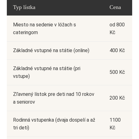
Typ lístka
Cena
Miesto na sedenie v lóžach s
od 800
cateringom
Kč
Základné vstupné na státie (online)
400 Kč
Základné vstupné na státie (pri
500 Kč
vstupe)
Zľavnený lístok pre deti nad 10 rokov
200 Kč
a seniorov
Rodinná vstupenka (dvaja dospelí a až
1100
tri deti)
Kč