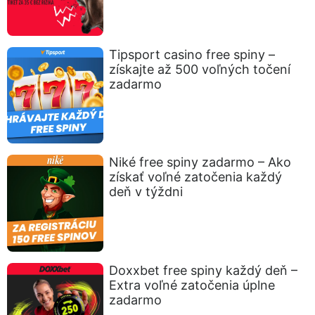
Tipsport casino free spiny –
získajte až 500 voľných točení
zadarmo
Niké free spiny zadarmo – Ako
získať voľné zatočenia každý
deň v týždni
Doxxbet free spiny každý deň –
Extra voľné zatočenia úplne
zadarmo