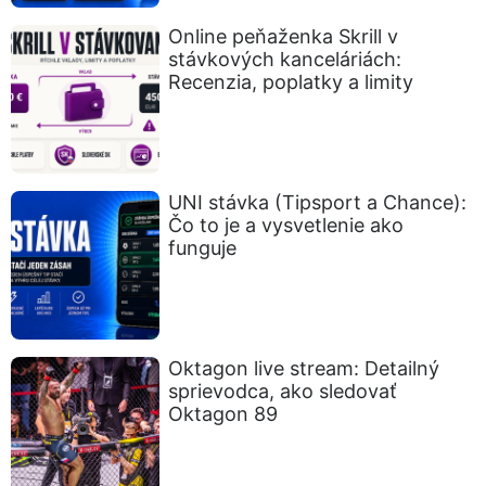
Online peňaženka Skrill v
stávkových kanceláriách:
Recenzia, poplatky a limity
UNI stávka (Tipsport a Chance):
Čo to je a vysvetlenie ako
funguje
Oktagon live stream: Detailný
sprievodca, ako sledovať
Oktagon 89