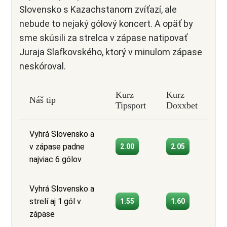
Slovensko s Kazachstanom zvíťazí, ale
nebude to nejaký gólový koncert. A opäť by
sme skúsili za strelca v zápase natipovať
Juraja Slafkovského, ktorý v minulom zápase
neskóroval.
Kurz
Kurz
Náš tip
Tipsport
Doxxbet
Vyhrá Slovensko a
v zápase padne
2.00
2.05
najviac 6 gólov
Vyhrá Slovensko a
strelí aj 1.gól v
1.55
1.60
zápase