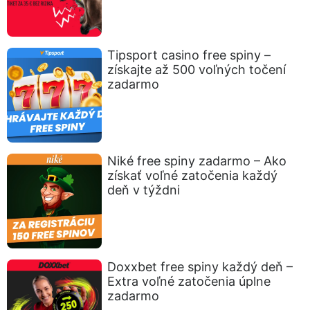
Tipsport casino free spiny –
získajte až 500 voľných točení
zadarmo
Niké free spiny zadarmo – Ako
získať voľné zatočenia každý
deň v týždni
Doxxbet free spiny každý deň –
Extra voľné zatočenia úplne
zadarmo