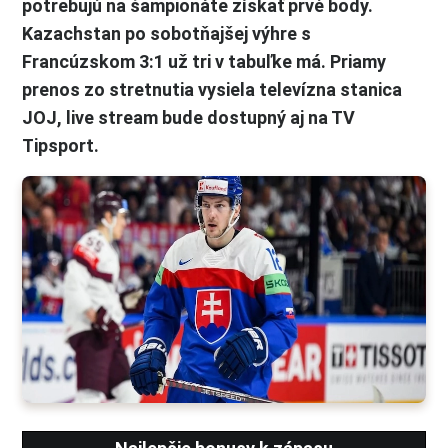
potrebujú na šampionáte získať prvé body.
Kazachstan po sobotňajšej výhre s
Francúzskom 3:1 už tri v tabuľke má. Priamy
prenos zo stretnutia vysiela televízna stanica
JOJ, live stream bude dostupný aj na TV
Tipsport.