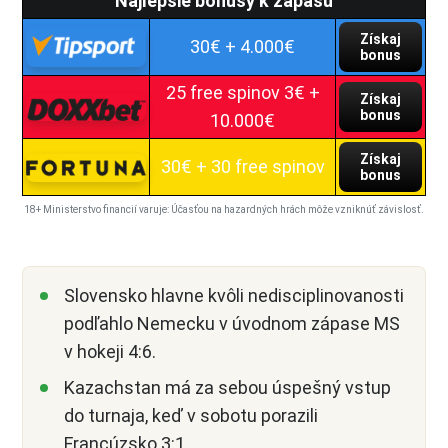
Najlepšie bonusy k zápasu
Získaj
30€ + 4.000€
bonus
25 free spinov 3€ +
Získaj
bonus
10.000€
Získaj
30€ + 30 free spinov
bonus
18+ Ministerstvo financií varuje: Účasťou na hazardných hrách môže vzniknúť závislosť.
Slovensko hlavne kvôli nedisciplinovanosti
podľahlo Nemecku v úvodnom zápase MS
v hokeji 4:6.
Kazachstan má za sebou úspešný vstup
do turnaja, keď v sobotu porazili
Francúzsko 3:1.