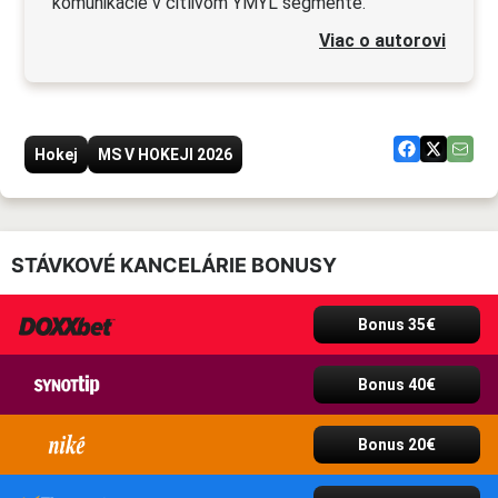
komunikácie v citlivom YMYL segmente.
Viac o autorovi
Hokej
MS V HOKEJI 2026
STÁVKOVÉ KANCELÁRIE BONUSY
Bonus 35€
Bonus 40€
Bonus 20€