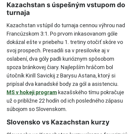
Kazachstan s úspešným vstupom do
turnaja
Kazachstan vstúpil do turnaja cennou výhrou nad
Francúzskom 3:1. Po prvom inkasovanom góle
dokázal ešte v priebehu 1. tretiny otočiť skóre vo
svoj prospech. Presadili sa v presilovke aj v
oslabení, dva góly padli kurióznym spôsobom
spoza bránkovej čiary. Najlepším hráčom bol
útočník Kirill Savickij z Barysu Astana, ktorý si
pripísal dva kanadské body za gól a asistenciu.
MS v hokeji program
kazašského tímu pokračuje
už o približne 22 hodín od ich posledného zápasu
súbojom so Slovenskom.
Slovensko vs Kazachstan kurzy