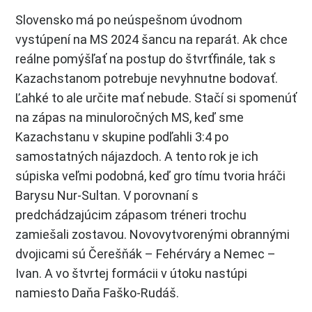
Slovensko má po neúspešnom úvodnom
vystúpení na MS 2024 šancu na reparát. Ak chce
reálne pomýšľať na postup do štvrťfinále, tak s
Kazachstanom potrebuje nevyhnutne bodovať.
Ľahké to ale určite mať nebude. Stačí si spomenúť
na zápas na minuloročných MS, keď sme
Kazachstanu v skupine podľahli 3:4 po
samostatných nájazdoch. A tento rok je ich
súpiska veľmi podobná, keď gro tímu tvoria hráči
Barysu Nur-Sultan. V porovnaní s
predchádzajúcim zápasom tréneri trochu
zamiešali zostavou. Novovytvorenými obrannými
dvojicami sú Čerešňák – Fehérváry a Nemec –
Ivan. A vo štvrtej formácii v útoku nastúpi
namiesto Daňa Faško-Rudáš.