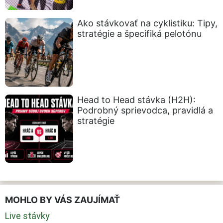
Ako stávkovať na cyklistiku: Tipy,
stratégie a špecifiká pelotónu
Head to Head stávka (H2H):
Podrobný sprievodca, pravidlá a
stratégie
MOHLO BY VÁS ZAUJÍMAŤ
Live stávky