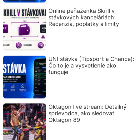
Online peňaženka Skrill v
stávkových kanceláriách:
Recenzia, poplatky a limity
UNI stávka (Tipsport a Chance):
Čo to je a vysvetlenie ako
funguje
Oktagon live stream: Detailný
sprievodca, ako sledovať
Oktagon 89