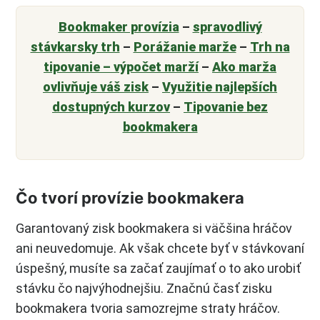
Bookmaker provízia
–
spravodlivý
stávkarsky trh
–
Porážanie marže
–
Trh na
tipovanie – výpočet marží
–
Ako marža
ovlivňuje váš zisk
–
Využitie najlepších
dostupných kurzov
–
Tipovanie bez
bookmakera
Čo tvorí provízie bookmakera
Garantovaný zisk bookmakera si väčšina hráčov
ani neuvedomuje. Ak však chcete byť v stávkovaní
úspešný, musíte sa začať zaujímať o to ako urobiť
stávku čo najvýhodnejšiu. Značnú časť zisku
bookmakera tvoria samozrejme straty hráčov.