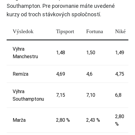
Southampton. Pre porovnanie máte uvedené
kurzy od troch stávkových spoločností.
Výsledok
Tipsport
Fortuna
Niké
Výhra
1,48
1,50
1,49
Manchestru
Remíza
4,69
4,6
4,75
Výhra
7,15
7,10
6,8
Southamptonu
2,80
Marža
2,80 %
2,43 %
%