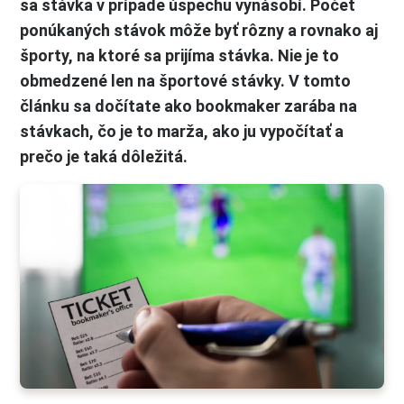
sa stávka v prípade úspechu vynásobí. Počet
ponúkaných stávok môže byť rôzny a rovnako aj
športy, na ktoré sa prijíma stávka. Nie je to
obmedzené len na športové stávky. V tomto
článku sa dočítate ako bookmaker zarába na
stávkach, čo je to marža, ako ju vypočítať a
prečo je taká dôležitá.