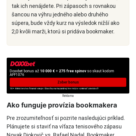
tak ich nenájdete. Pri zápasoch s rovnakou
šancou na výhru jedného alebo druhého
súpera, bude vždy kurz na výsledok nižší ako
2,0 kvôli marži, ktorú si pridáva bookmaker.
Doxxbet bonus až
10 000 €
+
275 free spinov
so skaut kodom
AFF1076
Zober bonus
18+ Ministerstvo financií varuje: Účasťou na hazardnej hre môže vzniknúť závislosť!
Reklama
Ako funguje provízia bookmakera
Pre zrozumiteľnosť si pozrite nasledujúci príklad.
Plánujete si staviť na víťaza tenisového zápasu
Novak Djokovič vs. Rafael Nadal. Bookmaker