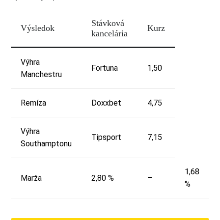
Stávková
Výsledok
Kurz
kancelária
Výhra
Fortuna
1,50
Manchestru
Remíza
Doxxbet
4,75
Výhra
Tipsport
7,15
Southamptonu
1,68
Marža
2,80 %
–
%