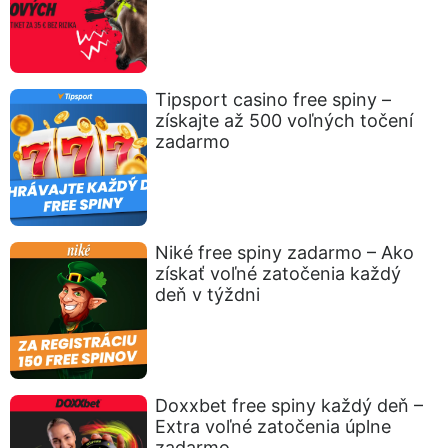
Tipsport casino free spiny –
získajte až 500 voľných točení
zadarmo
Niké free spiny zadarmo – Ako
získať voľné zatočenia každý
deň v týždni
Doxxbet free spiny každý deň –
Extra voľné zatočenia úplne
zadarmo