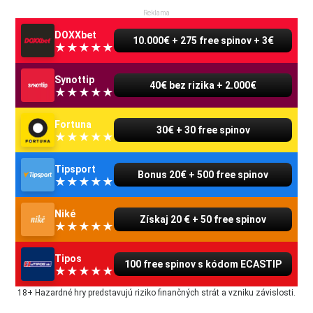
Reklama
DOXXbet
10.000€ + 275 free spinov + 3€
Synottip
40€ bez rizika + 2.000€
Fortuna
30€ + 30 free spinov
Tipsport
Bonus 20€ + 500 free spinov
Niké
Získaj 20 € + 50 free spinov
Tipos
100 free spinov s kódom ECASTIP
18+ Hazardné hry predstavujú riziko finančných strát a vzniku závislosti.