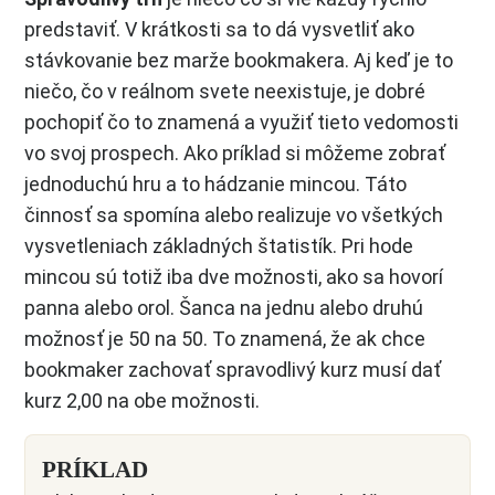
predstaviť. V krátkosti sa to dá vysvetliť ako
stávkovanie bez marže bookmakera. Aj keď je to
niečo, čo v reálnom svete neexistuje, je dobré
pochopiť čo to znamená a využiť tieto vedomosti
vo svoj prospech. Ako príklad si môžeme zobrať
jednoduchú hru a to hádzanie mincou. Táto
činnosť sa spomína alebo realizuje vo všetkých
vysvetleniach základných štatistík. Pri hode
mincou sú totiž iba dve možnosti, ako sa hovorí
panna alebo orol. Šanca na jednu alebo druhú
možnosť je 50 na 50. To znamená, že ak chce
bookmaker zachovať spravodlivý kurz musí dať
kurz 2,00 na obe možnosti.
PRÍKLAD