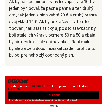
Ak by na hod mincou stavili dvaja hráči 10 € a
jeden by tipoval, že padne panna a ten druhý
orol, tak jeden z nich vyhrá 20 € a druhý prehrá
svoj vklad 10 €. Ak by pokračovali v tomto
tipovaní, tak štatisticky aj po sto stávkach by
boli stále ich výhry v pomere 50 na 50 a obaja
by nič nestratili ale ani nezískali. Bookmaker
by ale za celú dobu nezískal žiaden profit a to
by bol pre neho zlý obchodný plán.
Doxxbet bonus až
10 000 €
+
275
free spinov so skaut kodom
AFF1076
Ber bonus
18+ Ministerstvo financií varuje: Účasťou na hazardnej hre môže vzniknúť závislosť!
Reklama