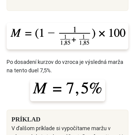
Po dosadení kurzov do vzroca je výsledná marža
na tento duel 7,5%.
PRÍKLAD
V ďalšom príklade si vypočítame maržu v