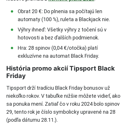
Obrat 20 €: Do plnenia sa počítajú len
automaty (100 %), ruleta a Blackjack nie.
Výhry ihneď: Všetky výhry z točení sú v
hotovosti a bez ďalších podmienok.
Hra: 28 spinov (0,04 €/otočka) platí
exkluzívne na automat Black Friday.
História promo akcií Tipsport Black
Friday
Tipsport drží tradíciu Black Friday bonusov už
niekoľko rokov. V tabuľke nižšie môžete vidieť, ako
sa ponuka mení. Zatiaľ čo v roku 2024 bolo spinov
29, tento rok je číslo symbolicky upravené na 28
(podľa dátumu 28.11.).