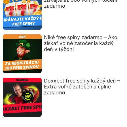
zadarmo
Niké free spiny zadarmo – Ako
získať voľné zatočenia každý
deň v týždni
Doxxbet free spiny každý deň –
Extra voľné zatočenia úplne
zadarmo