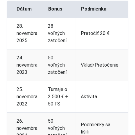
Dátum
Bonus
Podmienka
28.
28
novembra
voľných
Pretočiť 20 €
2025
zatočení
24.
50
novembra
voľných
Vklad/Pretočenie
2023
zatočení
25.
Turnaje o
novembra
2 500 € +
Aktivita
2022
50 FS
26.
50
Podmienky sa
novembra
voľných
líšili