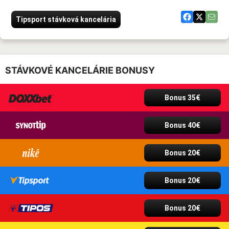
Tipsport stávková kancelária
STÁVKOVÉ KANCELÁRIE BONUSY
Bonus 35€
Bonus 40€
Bonus 20€
Bonus 20€
Bonus 20€