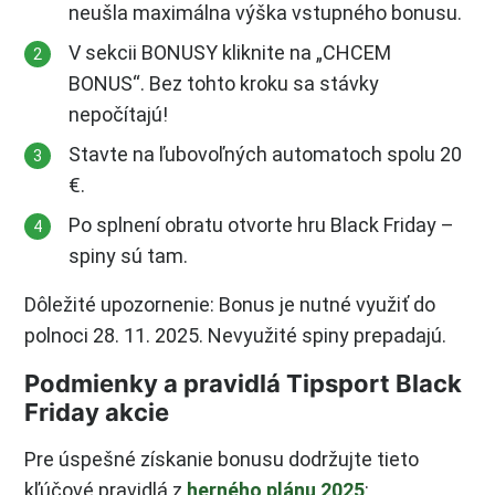
neušla maximálna výška vstupného bonusu.
V sekcii BONUSY kliknite na „CHCEM
BONUS“. Bez tohto kroku sa stávky
nepočítajú!
Stavte na ľubovoľných automatoch spolu 20
€.
Po splnení obratu otvorte hru Black Friday –
spiny sú tam.
Dôležité upozornenie: Bonus je nutné využiť do
polnoci 28. 11. 2025. Nevyužité spiny prepadajú.
Podmienky a pravidlá Tipsport Black
Friday akcie
Pre úspešné získanie bonusu dodržujte tieto
kľúčové pravidlá z
herného plánu 2025
: