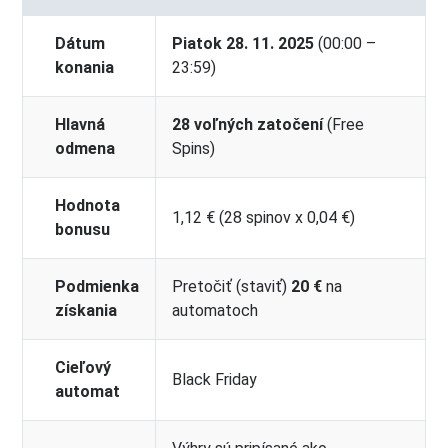
Dátum
Piatok 28. 11. 2025
(00:00 –
konania
23:59)
Hlavná
28 voľných zatočení
(Free
odmena
Spins)
Hodnota
1,12 € (28 spinov x 0,04 €)
bonusu
Podmienka
Pretočiť (staviť)
20 €
na
získania
automatoch
Cieľový
Black Friday
automat