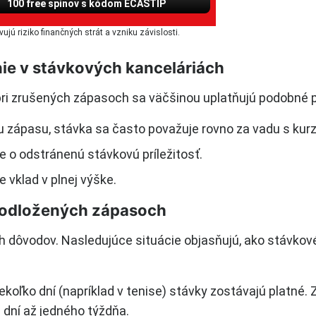
100 free spinov s kódom ECASTIP
jú riziko finančných strát a vzniku závislosti.
ie v stávkových kanceláriách
 pri zrušených zápasoch sa väčšinou uplatňujú podobné 
nu zápasu, stávka sa často považuje rovno za vadu s kur
je o odstránenú stávkovú príležitosť.
 vklad v plnej výške.
a odložených zápasoch
h dôvodov. Nasledujúce situácie objasňujú, ako stávkov
ekoľko dní (napríklad v tenise) stávky zostávajú platné.
 dní až jedného týždňa.