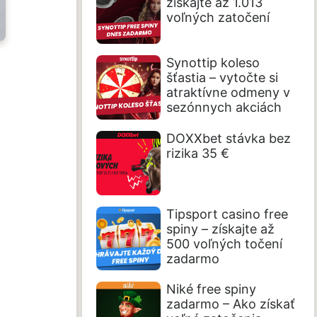
získajte až 1.013
voľných zatočení
Synottip koleso
šťastia – vytočte si
atraktívne odmeny v
sezónnych akciách
DOXXbet stávka bez
rizika 35 €
Tipsport casino free
spiny – získajte až
500 voľných točení
zadarmo
Niké free spiny
zadarmo – Ako získať