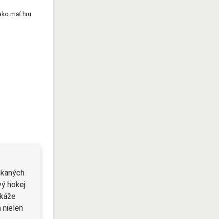
ako mať hru
úkaných
ý hokej.
okáže
 nielen