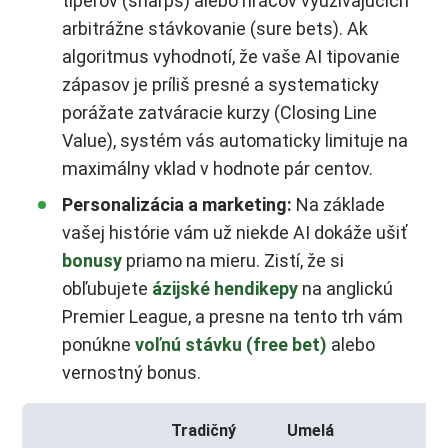
tipérov (sharps) alebo hráčov využívajúcich
arbitrážne stávkovanie (sure bets). Ak
algoritmus vyhodnotí, že vaše AI tipovanie
zápasov je príliš presné a systematicky
porážate zatváracie kurzy (Closing Line
Value), systém vás automaticky limituje na
maximálny vklad v hodnote pár centov.
Personalizácia a marketing:
Na základe
vašej histórie vám už niekde AI dokáže ušiť
bonusy
priamo na mieru. Zistí, že si
obľubujete
ázijské hendikepy
na anglickú
Premier League, a presne na tento trh vám
ponúkne
voľnú stávku (free bet)
alebo
vernostný bonus.
Tradičný
Umelá