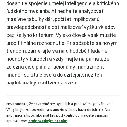
dosahuje spojenie umelej inteligencie a kritického
ľudského myslenia. AI nechajte analyzovať
masívne tabuľky dát, počítať implikovanú
pravdepodobnosť a optimalizovať výšku vkladov
cez Kellyho kritérium. Vy ako človek však musíte
urobiť finálne rozhodnutie. Prispôsobte sa novým
trendom, zamerajte sa na dlhodobé hľadanie
hodnoty v kurzoch a vždy majte na pamäti, že
železná disciplína a racionálny manažment
financií sú stále oveľa dôležitejšie, než ten
najdokonalejší softvér na svete.
Nezabudnite, že hazardné hry by mali byť predovšetkým zábavou.
Vždy hrajte zodpovedne a stanovte si limity hazardných hier. Viac
informácií a tipov, ako mať hru pod kontrolou, nájdete v našom
sprievodcovi
zodpovedným hraním
.