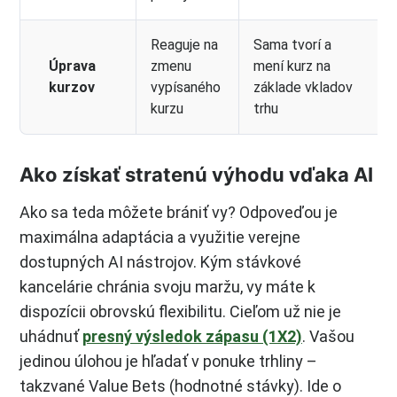
Reaguje na
Sama tvorí a
Úprava
zmenu
mení kurz na
kurzov
vypísaného
základe vkladov
kurzu
trhu
Ako získať stratenú výhodu vďaka AI
Ako sa teda môžete brániť vy? Odpoveďou je
maximálna adaptácia a využitie verejne
dostupných AI nástrojov. Kým stávkové
kancelárie chránia svoju maržu, vy máte k
dispozícii obrovskú flexibilitu. Cieľom už nie je
uhádnuť
presný výsledok zápasu (1X2)
. Vašou
jedinou úlohou je hľadať v ponuke trhliny –
takzvané Value Bets (hodnotné stávky). Ide o