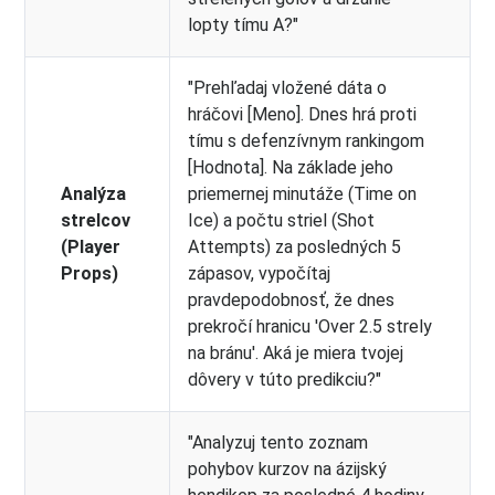
lopty tímu A?"
"Prehľadaj vložené dáta o
hráčovi [Meno]. Dnes hrá proti
tímu s defenzívnym rankingom
[Hodnota]. Na základe jeho
Analýza
priemernej minutáže (Time on
strelcov
Ice) a počtu striel (Shot
(Player
Attempts) za posledných 5
Props)
zápasov, vypočítaj
pravdepodobnosť, že dnes
prekročí hranicu 'Over 2.5 strely
na bránu'. Aká je miera tvojej
dôvery v túto predikciu?"
"Analyzuj tento zoznam
pohybov kurzov na ázijský