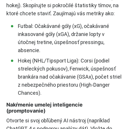
hokej). Skopírujte si pokročilé štatistiky tímov, na
ktoré chcete staviť. Zaujímajú vás metriky ako:
Futbal: Očakávané góly (xG), očakávané
inkasované góly (xGA), držanie lopty v
útočnej tretine, úspešnosť pressingu,
absencie.
Hokej (NHL/Tipsport Liga): Corsi (podiel
streleckých pokusov), Fenwick, úspešnosť
brankára nad očakávanie (GSAx), počet striel
z nebezpečného priestoru (High-Danger
Chances).
Nakŕmenie umelej inteligencie
(promptovanie)
Otvorte si svoj obľúbený AI nástroj (napríklad
ChatGPT 4 s podporou analýzy dát). Vložte do