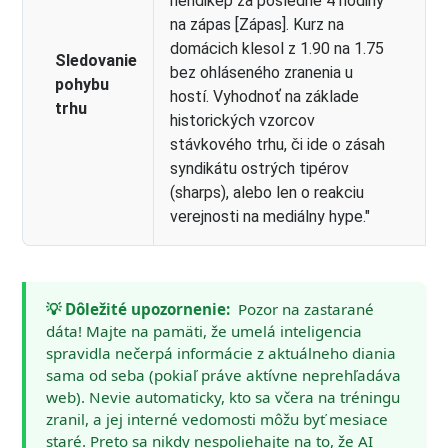
hendikep za posledné 4 hodiny
na zápas [Zápas]. Kurz na
domácich klesol z 1.90 na 1.75
Sledovanie
bez ohláseného zranenia u
pohybu
hostí. Vyhodnoť na základe
trhu
historických vzorcov
stávkového trhu, či ide o zásah
syndikátu ostrých tipérov
(sharps), alebo len o reakciu
verejnosti na mediálny hype."
💡 Dôležité upozornenie:
Pozor na zastarané
dáta! Majte na pamäti, že umelá inteligencia
spravidla nečerpá informácie z aktuálneho diania
sama od seba (pokiaľ práve aktívne neprehľadáva
web). Nevie automaticky, kto sa včera na tréningu
zranil, a jej interné vedomosti môžu byť mesiace
staré. Preto sa nikdy nespoliehajte na to, že AI