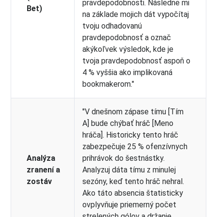
pravdepodobnosti. Následne mi
Bet)
na základe mojich dát vypočítaj
tvoju odhadovanú
pravdepodobnosť a označ
akýkoľvek výsledok, kde je
tvoja pravdepodobnosť aspoň o
4 % vyššia ako implikovaná
bookmakerom."
"V dnešnom zápase tímu [Tím
A] bude chýbať hráč [Meno
hráča]. Historicky tento hráč
zabezpečuje 25 % ofenzívnych
Analýza
prihrávok do šestnástky.
zranení a
Analyzuj dáta tímu z minulej
zostáv
sezóny, keď tento hráč nehral.
Ako táto absencia štatisticky
ovplyvňuje priemerný počet
strelených gólov a držanie