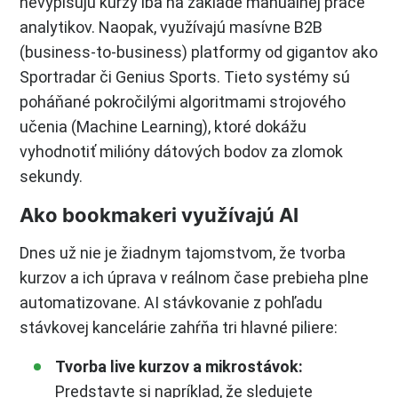
nevypisujú kurzy iba na základe manuálnej práce
analytikov. Naopak, využívajú masívne B2B
(business-to-business) platformy od gigantov ako
Sportradar či Genius Sports. Tieto systémy sú
poháňané pokročilými algoritmami strojového
učenia (Machine Learning), ktoré dokážu
vyhodnotiť milióny dátových bodov za zlomok
sekundy.
Ako bookmakeri využívajú AI
Dnes už nie je žiadnym tajomstvom, že tvorba
kurzov a ich úprava v reálnom čase prebieha plne
automatizovane. AI stávkovanie z pohľadu
stávkovej kancelárie zahŕňa tri hlavné piliere:
Tvorba live kurzov a mikrostávok:
Predstavte si napríklad, že sledujete