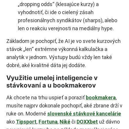
„dropping odds“ (klesajúce kurzy) a
vyhodnotiť, či ide o cielený zásah
profesionálnych syndikátov (sharps), alebo
len o reakciu verejnosti na mediálny hype.
Základom je pochopiť, že AI je vo svete kurzových
stávok „len“ extrémne výkonná kalkulačka a
analytik v jednom. Výstupy budú vždy len také
dobré, aké kvalitné dáta jej dodáte.
Využitie umelej inteligencie v
stávkovaní a u bookmakerov
Ak chcete na trhu uspieť a poraziť
bookmakera
,
musíte najprv dokonale pochopiť, aké zbrane drží v
ruke on. Moderné
slovenské stávkové kancelárie
ako
Tipsport
,
Fortuna
,
Niké
či
DOXXbet
už dávno