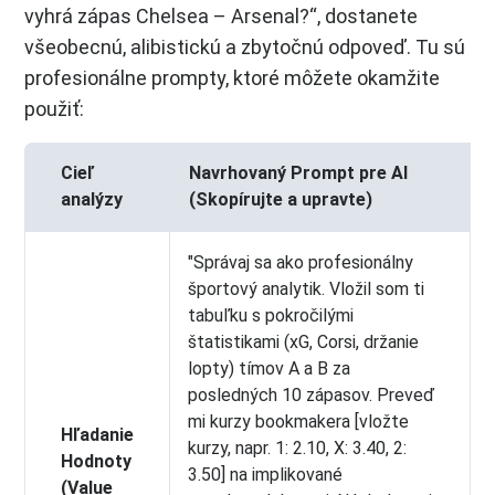
vyhrá zápas Chelsea – Arsenal?“, dostanete
všeobecnú, alibistickú a zbytočnú odpoveď. Tu sú
profesionálne prompty, ktoré môžete okamžite
použiť:
Cieľ
Navrhovaný Prompt pre AI
analýzy
(Skopírujte a upravte)
"Správaj sa ako profesionálny
športový analytik. Vložil som ti
tabuľku s pokročilými
štatistikami (xG, Corsi, držanie
lopty) tímov A a B za
posledných 10 zápasov. Preveď
mi kurzy bookmakera [vložte
Hľadanie
kurzy, napr. 1: 2.10, X: 3.40, 2:
Hodnoty
3.50] na implikované
(Value