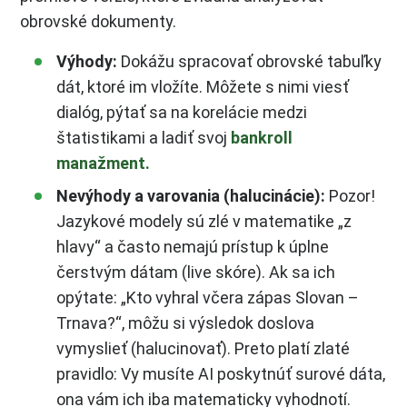
obrovské dokumenty.
Výhody:
Dokážu spracovať obrovské tabuľky
dát, ktoré im vložíte. Môžete s nimi viesť
dialóg, pýtať sa na korelácie medzi
štatistikami a ladiť svoj
bankroll
manažment.
Nevýhody a varovania (halucinácie):
Pozor!
Jazykové modely sú zlé v matematike „z
hlavy“ a často nemajú prístup k úplne
čerstvým dátam (live skóre). Ak sa ich
opýtate: „Kto vyhral včera zápas Slovan –
Trnava?“, môžu si výsledok doslova
vymyslieť (halucinovať). Preto platí zlaté
pravidlo: Vy musíte AI poskytnúť surové dáta,
ona vám ich iba matematicky vyhodnotí.