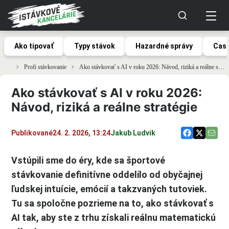
Ako tipovať
Typy stávok
Hazardné správy
Casi
Profi stávkovanie
Ako stávkovať s AI v roku 2026: Návod, riziká a reálne stratégie
Ako stávkovať s AI v roku 2026:
Návod, riziká a reálne stratégie
Publikované
24. 2. 2026, 13:24
Jakub Ludvik
Vstúpili sme do éry, kde sa športové
stávkovanie definitívne oddelilo od obyčajnej
ľudskej intuície, emócií a takzvaných tutoviek.
Tu sa spoločne pozrieme na to, ako stávkovať s
AI tak, aby ste z trhu získali reálnu matematickú