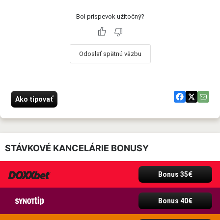
Bol príspevok užitočný?
Odoslať spätnú väzbu
Ako tipovať
STÁVKOVÉ KANCELÁRIE BONUSY
Bonus 35€
Bonus 40€