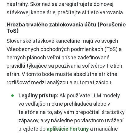
nástrahy. Skôr než sa zaregistrujete do novej
stávkovej kancelárie, prečítajte si tieto varovania.
Hrozba trvalého zablokovania účtu (Porušenie
ToS)
Slovenské stávkové kancelárie majú vo svojich
Všeobecných obchodných podmienkach (ToS) a
herných plánoch veľmi prísne zadefinované
pravidlá týkajúce sa používania softvérov tretích
strán. V tomto bode musíte absolútne striktne
rozlišovať medzi analýzou a automatizáciou.
Legálny prístup:
Ak používate LLM modely
vo vedľajšom okne prehliadača alebo v
telefóne na to, aby vám prepočítali štatistiky
zápasov, a vy následne po vlastnom uvážení
prejdete do
aplikácie Fortuny
a manuálne