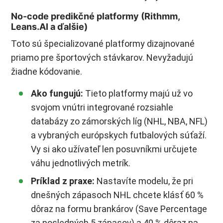
No-code predikčné platformy (Rithmm,
Leans.AI a ďalšie)
Toto sú špecializované platformy dizajnované
priamo pre športových stávkarov. Nevyžadujú
žiadne kódovanie.
Ako fungujú:
Tieto platformy majú už vo
svojom vnútri integrované rozsiahle
databázy zo zámorských líg (NHL, NBA, NFL)
a vybraných európskych futbalových súťaží.
Vy si ako užívateľ len posuvníkmi určujete
váhu jednotlivých metrík.
Príklad z praxe:
Nastavíte modelu, že pri
dnešných zápasoch NHL chcete klásť 60 %
dôraz na formu brankárov (Save Percentage
za posledných 5 zápasov) a 40 % dôraz na