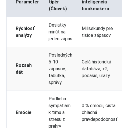
Parameter
tipér
inteligencia
(Človek)
bookmakera
Desiatky
Rýchlosť
Milisekundy pre
minút na
analýzy
tisíce zápasov
jeden zápas
Posledných
5-10
Celá historická
Rozsah
zápasov,
databáza, xG,
dát
tabuľka,
počasie, úrazy
správy
Podlieha
sympatiám
0 % emócií, čistá
Emócie
k tímu a
chladná
stresu z
pravdepodobnosť
prehry