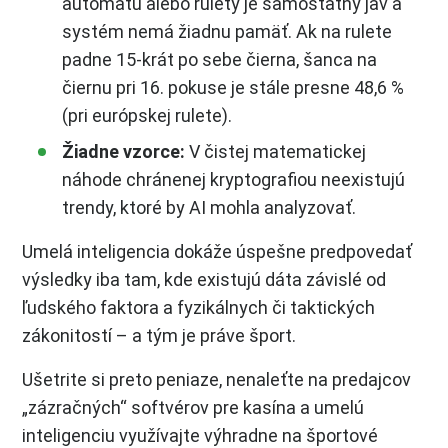
automatu alebo rulety je samostatný jav a
systém nemá žiadnu pamäť. Ak na rulete
padne 15-krát po sebe čierna, šanca na
čiernu pri 16. pokuse je stále presne 48,6 %
(pri európskej rulete).
Žiadne vzorce:
V čistej matematickej
náhode chránenej kryptografiou neexistujú
trendy, ktoré by AI mohla analyzovať.
Umelá inteligencia dokáže úspešne predpovedať
výsledky iba tam, kde existujú dáta závislé od
ľudského faktora a fyzikálnych či taktických
zákonitostí – a tým je práve šport.
Ušetrite si preto peniaze, nenaleťte na predajcov
„zázračných“ softvérov pre kasína a umelú
inteligenciu využívajte výhradne na športové