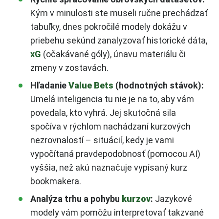
Kým v minulosti ste museli ručne prechádzať
tabuľky, dnes pokročilé modely dokážu v
priebehu sekúnd zanalyzovať historické dáta,
xG
(očakávané góly), únavu materiálu či
zmeny v zostavách.
Hľadanie
Value Bets
(hodnotných stávok):
Umelá inteligencia tu nie je na to, aby vám
povedala, kto vyhrá. Jej skutočná sila
spočíva v rýchlom nachádzaní kurzových
nezrovnalostí – situácií, kedy je vami
vypočítaná pravdepodobnosť (pomocou AI)
vyššia, než akú naznačuje vypísaný kurz
bookmakera.
Analýza trhu a pohybu
kurzov
:
Jazykové
modely vám pomôžu interpretovať takzvané