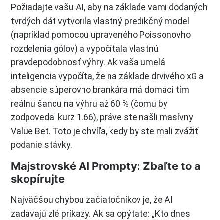
Požiadajte vašu AI, aby na základe vami dodaných
tvrdých dát vytvorila vlastný predikčný model
(napríklad pomocou upraveného Poissonovho
rozdelenia gólov) a vypočítala vlastnú
pravdepodobnosť výhry. Ak vaša umelá
inteligencia vypočíta, že na základe drvivého xG a
absencie súperovho brankára má domáci tím
reálnu šancu na výhru až 60 % (čomu by
zodpovedal kurz 1.66), práve ste našli masívny
Value Bet. Toto je chvíľa, kedy by ste mali zvážiť
podanie stávky.
Majstrovské AI Prompty: Zbaľte to a
skopírujte
Najväčšou chybou začiatočníkov je, že AI
zadávajú zlé príkazy. Ak sa opýtate: „Kto dnes