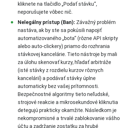
kliknete na tlačidlo „Podať stávku“,
neporušujete vôbec nič.
Nelegálny prístup (Ban):
Závažný problém
nastáva, ak by ste sa pokúsili napojiť
automatizovaného „bota“ (rôzne API skripty
alebo auto-clickery) priamo do rozhrania
stávkovej kancelárie. Tieto nástroje by mali
za úlohu skenovať kurzy, hľadať arbitráže
(isté stávky z rozdielu kurzov rôznych
kancelárií) a podávať stávky úplne
automaticky bez vašej prítomnosti.
Bezpečnostné algoritmy tieto neľudské,
strojové reakcie a mikrosekundové kliknutia
detegujú prakticky okamžite. Následkom je
nekompromisné a trvalé zablokovanie vášho
účtu a zadržanie zostatku za hrubé