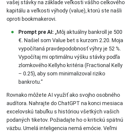
vašej stávky na základe veľkosti vášho celkového
kapitálu a veľkosti výhody (value), ktorú ste našli
oproti bookmakerovi.
Prompt pre AI:
„Môj aktuálny bankroll je 500
€. Našiel som Value bet s kurzom 2.20. Moja
vypočítaná pravdepodobnosť výhry je 52 %.
Vypočítaj mi optimálnu výšku stávky podľa
zlomkového Kellyho kritéria (Fractional Kelly
– 0.25), aby som minimalizoval riziko
bankrotu.“
Rovnako môžete AI využiť ako svojho osobného
audítora. Nahrajte do ChatGPT na konci mesiaca
excelovskú tabuľku s históriou všetkých vašich
podaných tiketov. Požiadajte ho o kritickú spätnú
väzbu. Umelá inteligencia nemá emócie. Veľmi