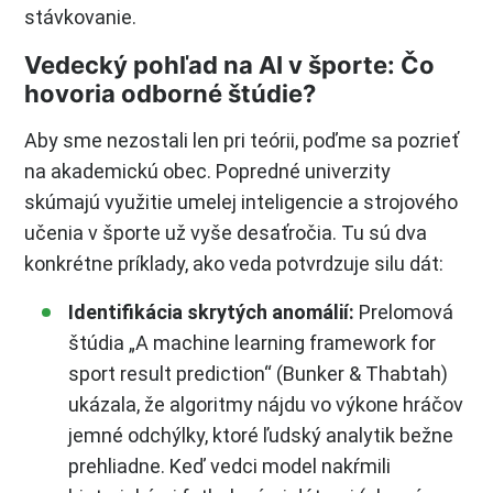
stávkovanie.
Vedecký pohľad na AI v športe: Čo
hovoria odborné štúdie?
Aby sme nezostali len pri teórii, poďme sa pozrieť
na akademickú obec. Popredné univerzity
skúmajú využitie umelej inteligencie a strojového
učenia v športe už vyše desaťročia. Tu sú dva
konkrétne príklady, ako veda potvrdzuje silu dát:
Identifikácia skrytých anomálií:
Prelomová
štúdia „A machine learning framework for
sport result prediction“ (Bunker & Thabtah)
ukázala, že algoritmy nájdu vo výkone hráčov
jemné odchýlky, ktoré ľudský analytik bežne
prehliadne. Keď vedci model nakŕmili