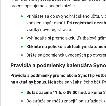
proces opisujeme v bodoch nižšie.
Prihláste sa do svojho hráčskeho účtu. V 
vám len zopár minút.
Pri registrácii neza
všetky nové registrácie.
Vyhľadajte si promo akciu „Futbalová gólm
Kliknite na políčko s aktuálnym dátum
Držte sa podmienok uvedených po otvoren
Pravidlá a podmienky kalendára Syno
Pravidlá a podmienky promo akcie Synottip Futb
na aktuálny bonus
. Netreba sa však ničoho báť. Po
Súťaž začína 11.6. o 09:00 hod. a končí 
Do súťaže sa môžu zapojiť iba súťažiaci, 