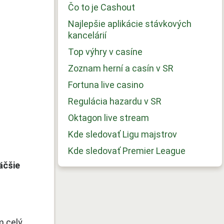
Čo to je Cashout
Najlepšie aplikácie stávkových
kancelárií
Top výhry v casíne
Zoznam herní a casín v SR
Fortuna live casino
Regulácia hazardu v SR
Oktagon live stream
Kde sledovať Ligu majstrov
Kde sledovať Premier League
äčšie
m celý