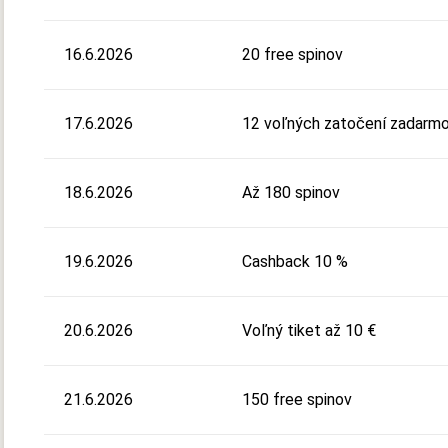
16.6.2026
20 free spinov
17.6.2026
12 voľných zatočení zadarm
18.6.2026
Až 180 spinov
19.6.2026
Cashback 10 %
20.6.2026
Voľný tiket až 10 €
21.6.2026
150 free spinov