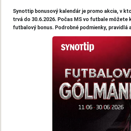
Synottip bonusový kalendár je promo akcia, v kt
trvá do 30.6.2026. Počas MS vo futbale môžete k
futbalový bonus. Podrobné podmienky, pravidlá a