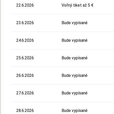
22.6.2026
Voľný tiket až 5 €
23.6.2026
Bude vypísané
24.6.2026
Bude vypísané
25.6.2026
Bude vypísané
26.6.2026
Bude vypísané
27.6.2026
Bude vypísané
28.6.2026
Bude vypísané