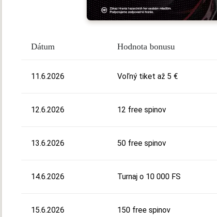
Dátum
Hodnota bonusu
11.6.2026
Voľný tiket až 5 €
12.6.2026
12 free spinov
13.6.2026
50 free spinov
14.6.2026
Turnaj o 10 000 FS
15.6.2026
150 free spinov