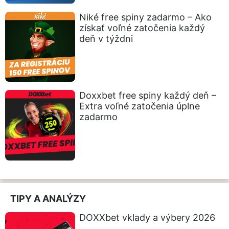
Niké free spiny zadarmo – Ako
získať voľné zatočenia každý
deň v týždni
Doxxbet free spiny každý deň –
Extra voľné zatočenia úplne
zadarmo
TIPY A ANALÝZY
DOXXbet vklady a výbery 2026