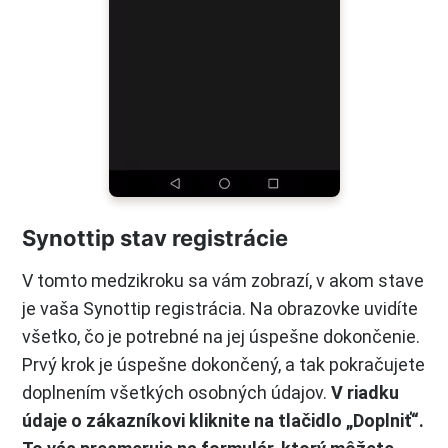
Synottip stav registrácie
V tomto medzikroku sa vám zobrazí, v akom stave
je vaša Synottip registrácia. Na obrazovke uvidíte
všetko, čo je potrebné na jej úspešne dokončenie.
Prvý krok je úspešne dokončený, a tak pokračujete
doplnením všetkých osobných údajov.
V riadku
údaje o zákazníkovi kliknite na tlačidlo „Doplniť“.