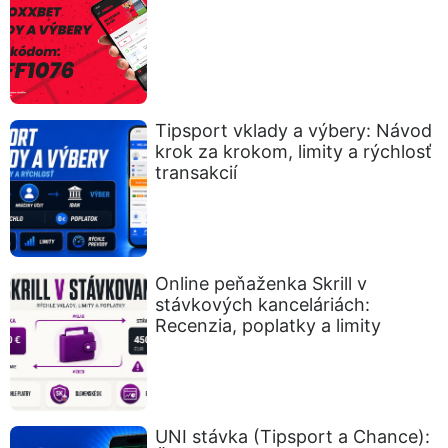
Tipsport vklady a výbery: Návod
krok za krokom, limity a rýchlosť
transakcií
Online peňaženka Skrill v
stávkových kanceláriách:
Recenzia, poplatky a limity
UNI stávka (Tipsport a Chance):