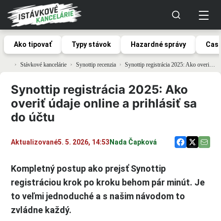
Ako tipovať
Typy stávok
Hazardné správy
Casi
Stávkové kancelárie
Synottip recenzia
Synottip registrácia 2025: Ako overiť údaje online a prihlásiť sa do účtu
Synottip registrácia 2025: Ako
overiť údaje online a prihlásiť sa
do účtu
Aktualizované
5. 5. 2026, 14:53
Nada Čapková
Kompletný postup ako prejsť Synottip
registráciou krok po kroku behom pár minút. Je
to veľmi jednoduché a s našim návodom to
zvládne každý.