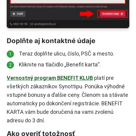
Doplňte aj kontaktné údaje
Teraz doplňte ulicu, číslo, PSČ a mesto.
Kliknite na tlačidlo „Benefit karta“.
Vernostný program BENEFIT KLUB
platí pre
všetkých zákazníkov Synottipu. Ponúka výhodné
vstupné bonusy a ďalšie ceny. Členom sa stávate
automaticky po dokončení registrácie. BENEFIT
KARTA vám bude doručená na vami zvolenú
adresu do 3 dní.
Ako overiť totožnosť