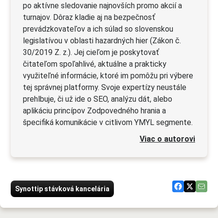
po aktívne sledovanie najnovších promo akcií a
turnajov. Dôraz kladie aj na bezpečnosť
prevádzkovateľov a ich súlad so slovenskou
legislatívou v oblasti hazardných hier (Zákon č.
30/2019 Z. z.). Jej cieľom je poskytovať
čitateľom spoľahlivé, aktuálne a prakticky
využiteľné informácie, ktoré im pomôžu pri výbere
tej správnej platformy. Svoje expertízy neustále
prehlbuje, či už ide o SEO, analýzu dát, alebo
aplikáciu princípov Zodpovedného hrania a
špecifiká komunikácie v citlivom YMYL segmente.
Viac o autorovi
Synottip stávková kancelária