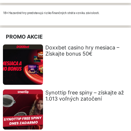
18+ Hazardné hry predstavujú riziko finančných strát a vzniku závislosti.
PROMO AKCIE
Doxxbet casino hry mesiaca –
Získajte bonus 50€
Synottip free spiny – získajte až
1.013 voľných zatočení