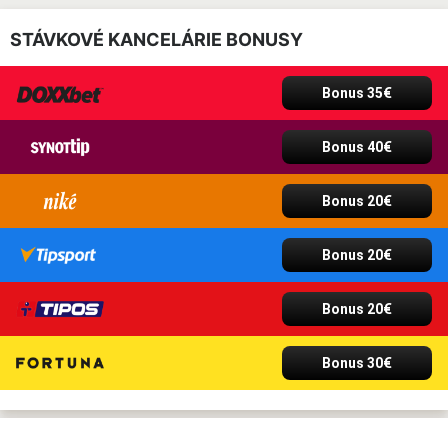
STÁVKOVÉ KANCELÁRIE BONUSY
Bonus 35€
Bonus 40€
Bonus 20€
Bonus 20€
Bonus 20€
Bonus 30€