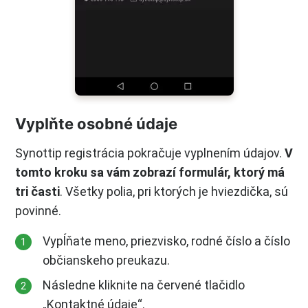
Vyplňte osobné údaje
Synottip registrácia pokračuje vyplnením údajov.
V
tomto kroku sa vám zobrazí formulár, ktorý má
tri časti
. Všetky polia, pri ktorých je hviezdička, sú
povinné.
Vypĺňate meno, priezvisko, rodné číslo a číslo
občianskeho preukazu.
Následne kliknite na červené tlačidlo
„Kontaktné údaje“.