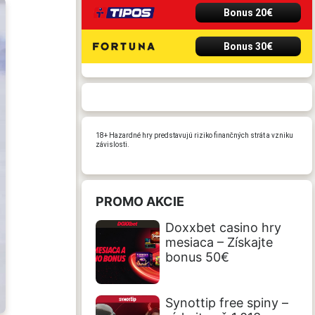
Bonus 20€
Bonus 30€
18+ Hazardné hry predstavujú riziko finančných strát a vzniku
závislosti.
PROMO AKCIE
Doxxbet casino hry
mesiaca – Získajte
bonus 50€
Synottip free spiny –