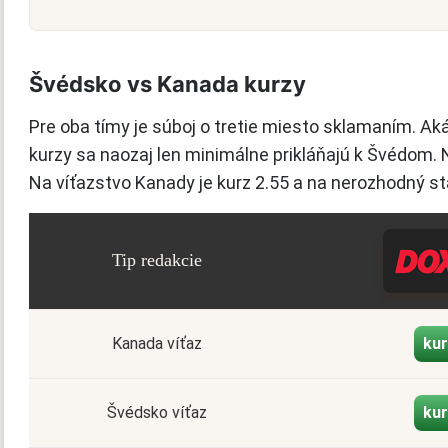
Švédsko vs Kanada kurzy
Pre oba tímy je súboj o tretie miesto sklamaním. Ak
kurzy sa naozaj len minimálne prikláňajú k Švédom.
Na víťazstvo Kanady je kurz 2.55 a na nerozhodný st
Tip redakcie
Kanada víťaz
kur
Švédsko víťaz
kur