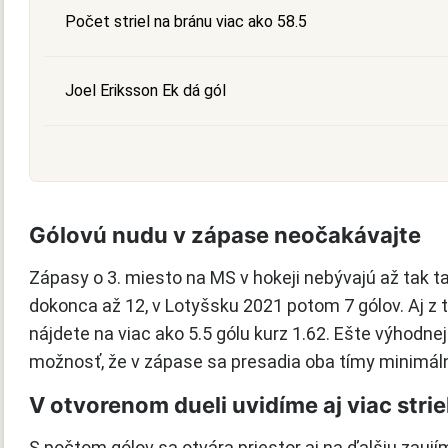
Počet striel na bránu viac ako 58.5
Joel Eriksson Ek dá gól
Gólovú nudu v zápase neočakávajte
Zápasy o 3. miesto na MS v hokeji nebývajú až tak ta
dokonca až 12, v Lotyšsku 2021 potom 7 gólov. Aj 
nájdete na viac ako 5.5 gólu kurz 1.62. Ešte výhodnejš
možnosť, že v zápase sa presadia oba tímy minimáln
V otvorenom dueli uvidíme aj viac strie
S počtom gólov sa otvára priestor aj na ďalšiu zaují