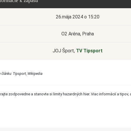
formácie k zápasu
26.mája 2024 o 15:20
O2 Aréna, Praha
JOJ Šport,
TV Tipsport
 článku: Tipsport, Wikipedia
te zodpovedne a stanovte si limity hazardných hier. Viac informácií a tipov, 