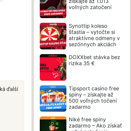
získajte až 1.013
voľných zatočení
Synottip koleso
šťastia – vytočte si
atraktívne odmeny v
sezónnych akciách
DOXXbet stávka bez
rizika 35 €
Tipsport casino free
ká ďalší
spiny – získajte až
500 voľných točení
zadarmo
Niké free spiny
zadarmo – Ako získať