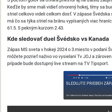
Keďže by sme mali vidieť otvorený hokej, tímy sa bud
striel celkovo videli celkom dosť. V zápase Švédsk
má čo sa týka striel na bránu vypísaných viac hraníc
61.5. S pekným kurzom 2.43.
Kde sledovať duel Švédsko vs Kanada
Zápas MS sveta v hokeji 2024 o 3.miesto v podaní Šv
môžete pozrieť naživo vo vysielaní Tv JOJ a zároven
prípade bude dostupný live stream na TV Tipsport.
SLEDUJTE PRIEBEH ZÁP
18+ Ministerstvo financií varuje: Účasťou na hazardn