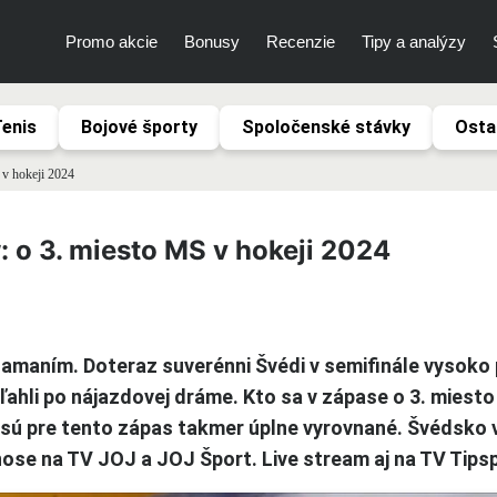
Promo akcie
Bonusy
Recenzie
Tipy a analýzy
Tenis
Bojové športy
Spoločenské stávky
Osta
 v hokeji 2024
 o 3. miesto MS v hokeji 2024
lamaním. Doteraz suverénni Švédi v semifinále vysoko p
hli po nájazdovej dráme. Kto sa v zápase o 3. miesto
é sú pre tento zápas takmer úplne vyrovnané. Švédsko
nose na TV JOJ a JOJ Šport. Live stream aj na TV Tips