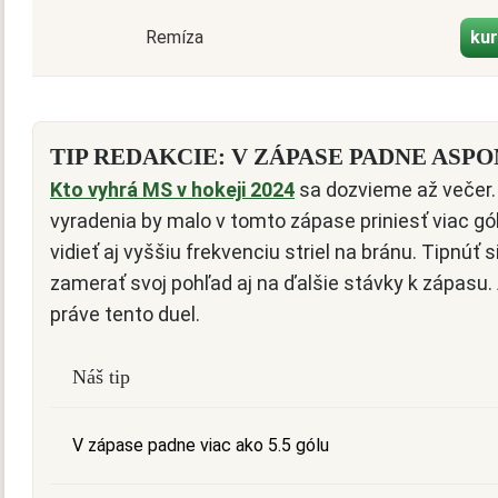
Remíza
kur
TIP REDAKCIE: V ZÁPASE PADNE ASPO
Kto vyhrá MS v hokeji 2024
sa dozvieme až večer.
vyradenia by malo v tomto zápase priniesť viac gó
vidieť aj vyššiu frekvenciu striel na bránu. Tipnúť 
zamerať svoj pohľad aj na ďalšie stávky k zápasu.
práve tento duel.
Náš tip
V zápase padne viac ako 5.5 gólu