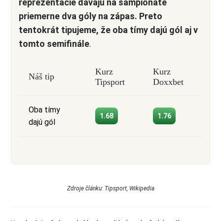
reprezentácie dávajú na šampionáte
priemerne dva góly na zápas. Preto
tentokrát tipujeme, že oba tímy dajú gól aj v
tomto semifinále
.
Kurz
Kurz
Náš tip
Tipsport
Doxxbet
Oba tímy
1.68
1.76
dajú gól
Zdroje článku: Tipsport, Wikipedia