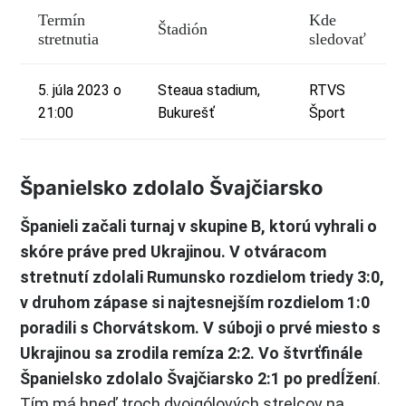
Termín
Kde
Štadión
stretnutia
sledovať
5. júla 2023 o
Steaua stadium,
RTVS
21:00
Bukurešť
Šport
Španielsko zdolalo Švajčiarsko
Španieli začali turnaj v skupine B, ktorú vyhrali o
skóre práve pred Ukrajinou. V otváracom
stretnutí zdolali Rumunsko rozdielom triedy 3:0,
v druhom zápase si najtesnejším rozdielom 1:0
poradili s Chorvátskom. V súboji o prvé miesto s
Ukrajinou sa zrodila remíza 2:2. Vo štvrťfinále
Španielsko zdolalo Švajčiarsko 2:1 po predĺžení
.
Tím má hneď troch dvojgólových strelcov na