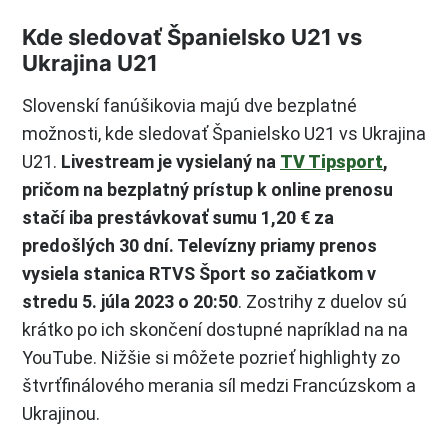
Kde sledovať Španielsko U21 vs
Ukrajina U21
Slovenskí fanúšikovia majú dve bezplatné
možnosti, kde sledovať Španielsko U21 vs Ukrajina
U21.
Livestream je vysielaný na
TV Tipsport
,
pričom na bezplatný prístup k online prenosu
stačí iba prestávkovať sumu 1,20 € za
predošlých 30 dní. Televízny priamy prenos
vysiela stanica RTVS Šport so začiatkom v
stredu 5. júla 2023 o 20:50
. Zostrihy z duelov sú
krátko po ich skončení dostupné napríklad na na
YouTube. Nižšie si môžete pozrieť highlighty zo
štvrťfinálového merania síl medzi Francúzskom a
Ukrajinou.