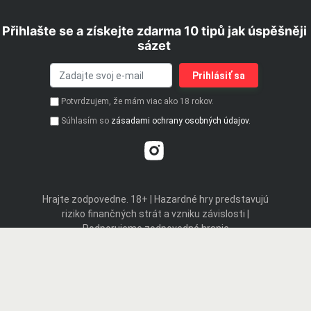
Přihlašte se a získejte zdarma 10 tipů jak úspěšněji
sázet
Potvrdzujem, že mám viac ako 18 rokov.
Súhlasím so
zásadami ochrany osobných údajov.
Hrajte zodpovedne. 18+ | Hazardné hry predstavujú
riziko finančných strát a vzniku závislosti |
Podporujeme zodpovedné hranie
© 2019 - 2026 iStavkoveKancelarie.sk patrí do skupiny webových
stránok prevádzkovaných spoločnosťou GAL GROUP, s.r.o. Na tomto
webu propagujeme len legálne stávkové kancelárie a kasína so
slovenskou licenciou. Tento web obsahuje affiliate odkazy a môže