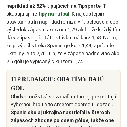
napríklad až 62% tipujúcich na Tipsporte
. Tí
skúšajú aj iné
tipy na futbal
. K najčastejším
stávkam patrí napríklad remíza v 1. polčase alebo
výsledok zápasu s kurzom 1,79 alebo že každý tím
dá v zápase gól. Táto stávka má kurz 1,68. Na to,
že prvý gól strelia Španieli je kurz 1,49, v prípade
Ukrajiny je to 2,76. Tip, že v zápase padne viac ako
2.5 gólu je vypísaný s kurzom 1,74.
TIP REDAKCIE: OBA TÍMY DAJÚ
GÓL
Obidve mužstvá sa zatiaľ na turnaji prezentujú
výbornou hrou a to smerom dopredu i dozadu.
Španielsko aj Ukrajina nastrieľali v štyroch
zápasoch zhodne po osem gólov, takže obe