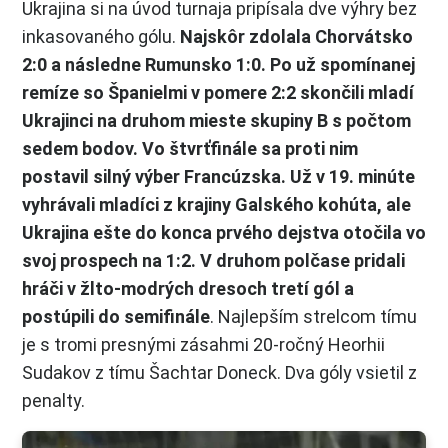
Ukrajina si na úvod turnaja pripísala dve výhry bez
inkasovaného gólu.
Najskôr zdolala Chorvátsko
2:0 a následne Rumunsko 1:0. Po už spomínanej
remíze so Španielmi v pomere 2:2 skončili mladí
Ukrajinci na druhom mieste skupiny B s počtom
sedem bodov. Vo štvrťfinále sa proti nim
postavil silný výber Francúzska. Už v 19. minúte
vyhrávali mladíci z krajiny Galského kohúta, ale
Ukrajina ešte do konca prvého dejstva otočila vo
svoj prospech na 1:2. V druhom polčase pridali
hráči v žlto-modrých dresoch tretí gól a
postúpili do semifinále
. Najlepším strelcom tímu
je s tromi presnými zásahmi 20-ročný Heorhii
Sudakov z tímu Šachtar Doneck. Dva góly vsietil z
penalty.