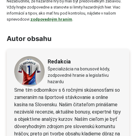
Nezabudnite, že hazardné hry by mali byť predovšetkým zábavou.
Vždy hrajte zodpovedne a stanovte si limity hazardných hier. Viac
informácií a tipov, ako mať hru pod kontrolou, nájdete v našom
sprievodcovi
zodpovedným hraním
.
Autor obsahu
Redakcia
Špecializácia na bonusové kódy,
zodpovedné hranie a legislatívu
hazardu
Sme tím odborníkov s 6 ročnými skúsenosťami so
zameraním na športové stávkovanie a online
kasína na Slovensku. Našim čitateľom prinášame
nezávislé recenzie, aktuálne bonusy, expertné tipy
a objektívne analýzy kurzov. Naším cieľom je byť
dôveryhodným zdrojom pre slovenskú komunitu
hráčov, preto pri tvorbe obsahu kladieme dôraz na