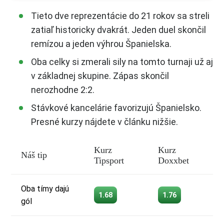
Tieto dve reprezentácie do 21 rokov sa streli
zatiaľ historicky dvakrát. Jeden duel skončil
remízou a jeden výhrou Španielska.
Oba celky si zmerali sily na tomto turnaji už aj
v základnej skupine. Zápas skončil
nerozhodne 2:2.
Stávkové kancelárie favorizujú Španielsko.
Presné kurzy nájdete v článku nižšie.
Kurz
Kurz
Náš tip
Tipsport
Doxxbet
Oba tímy dajú
1.68
1.76
gól