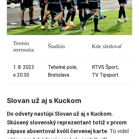
Termín
Štadión
Kde sledovať
stretnutia
1. 8. 2023
Tehelné pole,
RTVS Šport,
o 20:30
Bratislava
TV Tipsport
Slovan už aj s Kuckom
Do odvety nastúpi Slovan už aj s Kuckom.
Skúsený slovenský reprezentant totiž v prvom
zápase absentoval kvôli červenej karte
. Tú videl