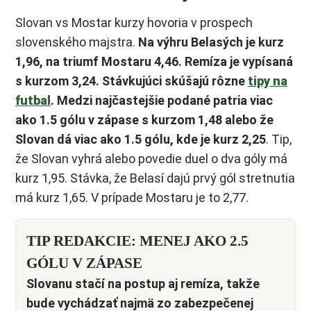
Slovan vs Mostar kurzy hovoria v prospech
slovenského majstra.
Na výhru Belasých je kurz
1,96, na triumf Mostaru 4,46. Remíza je vypísaná
s kurzom 3,24. Stávkujúci skúšajú rôzne
tipy na
futbal
. Medzi najčastejšie podané patria viac
ako 1.5 gólu v zápase s kurzom 1,48 alebo že
Slovan dá viac ako 1.5 gólu, kde je kurz 2,25
. Tip,
že Slovan vyhrá alebo povedie duel o dva góly má
kurz 1,95. Stávka, že Belasí dajú prvý gól stretnutia
má kurz 1,65. V prípade Mostaru je to 2,77.
TIP REDAKCIE: MENEJ AKO 2.5
GÓLU V ZÁPASE
Slovanu stačí na postup aj remíza, takže
bude vychádzať najmä zo zabezpečenej