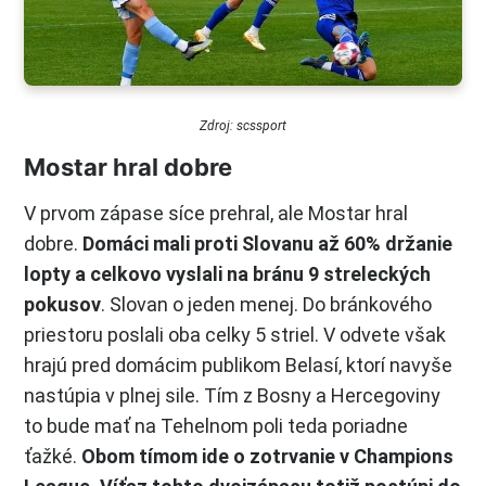
Zdroj: scssport
Mostar hral dobre
V prvom zápase síce prehral, ale Mostar hral
dobre.
Domáci mali proti Slovanu až 60% držanie
lopty a celkovo vyslali na bránu 9 streleckých
pokusov
. Slovan o jeden menej. Do bránkového
priestoru poslali oba celky 5 striel. V odvete však
hrajú pred domácim publikom Belasí, ktorí navyše
nastúpia v plnej sile. Tím z Bosny a Hercegoviny
to bude mať na Tehelnom poli teda poriadne
ťažké.
Obom tímom ide o zotrvanie v Champions