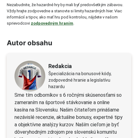
Nezabudnite, že hazardné hry by mali byť predovšetkým zábavou.
Vždy hrajte zodpovedne a stanovte si limity hazardných hier. Viac
informácií a tipov, ako mať hru pod kontrolou, nájdete v našom
sprievodcovi
zodpovedným hraním
.
Autor obsahu
Redakcia
Špecializácia na bonusové kódy,
zodpovedné hranie a legislatívu
hazardu
Sme tím odborníkov s 6 ročnými skúsenosťami so
zameraním na športové stávkovanie a online
kasína na Slovensku. Našim čitateľom prinášame
nezávislé recenzie, aktuálne bonusy, expertné tipy
a objektívne analýzy kurzov. Naším cieľom je byť
dôveryhodným zdrojom pre slovenskú komunitu