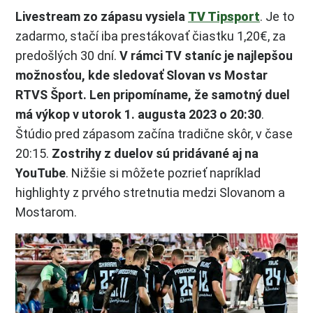
Livestream zo zápasu vysiela
TV Tipsport
. Je to
zadarmo, stačí iba prestákovať čiastku 1,20€, za
predošlých 30 dní.
V rámci TV staníc je najlepšou
možnosťou, kde sledovať Slovan vs Mostar
RTVS Šport. Len pripomíname, že samotný duel
má výkop v utorok 1. augusta 2023 o 20:30
.
Štúdio pred zápasom začína tradične skôr, v čase
20:15.
Zostrihy z duelov sú pridávané aj na
YouTube
. Nižšie si môžete pozrieť napríklad
highlighty z prvého stretnutia medzi Slovanom a
Mostarom.