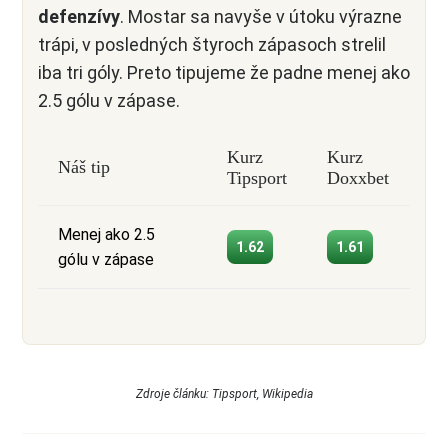
defenzívy
. Mostar sa navyše v útoku výrazne
trápi, v posledných štyroch zápasoch strelil
iba tri góly. Preto tipujeme že padne menej ako
2.5 gólu v zápase.
Kurz
Kurz
Náš tip
Tipsport
Doxxbet
Menej ako 2.5
1.62
1.61
gólu v zápase
Zdroje článku: Tipsport, Wikipedia