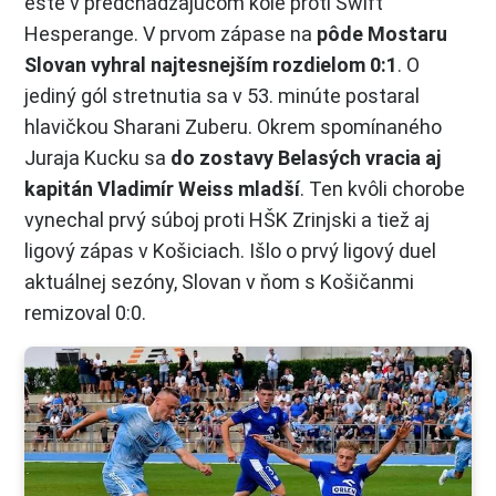
ešte v predchádzajúcom kole proti Swift
Hesperange. V prvom zápase na
pôde Mostaru
Slovan vyhral najtesnejším rozdielom 0:1
. O
jediný gól stretnutia sa v 53. minúte postaral
hlavičkou Sharani Zuberu. Okrem spomínaného
Juraja Kucku sa
do zostavy Belasých vracia aj
kapitán Vladimír Weiss mladší
. Ten kvôli chorobe
vynechal prvý súboj proti HŠK Zrinjski a tiež aj
ligový zápas v Košiciach. Išlo o prvý ligový duel
aktuálnej sezóny, Slovan v ňom s Košičanmi
remizoval 0:0.