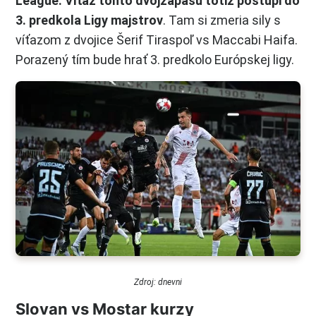
League. Víťaz tohto dvojzápasu totiž postúpi do
3. predkola Ligy majstrov
. Tam si zmeria sily s
víťazom z dvojice Šerif Tiraspoľ vs Maccabi Haifa.
Porazený tím bude hrať 3. predkolo Európskej ligy.
Zdroj: dnevni
Slovan vs Mostar kurzy