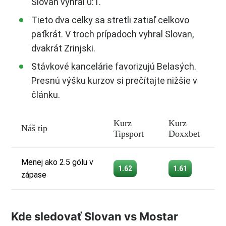
Slovan vyhral 0:1.
Tieto dva celky sa stretli zatiaľ celkovo
päťkrát. V troch prípadoch vyhral Slovan,
dvakrát Zrinjski.
Stávkové kancelárie favorizujú Belasých.
Presnú výšku kurzov si prečítajte nižšie v
článku.
Kurz
Kurz
Náš tip
Tipsport
Doxxbet
Menej ako 2.5 gólu v
1.62
1.61
zápase
Kde sledovať Slovan vs Mostar