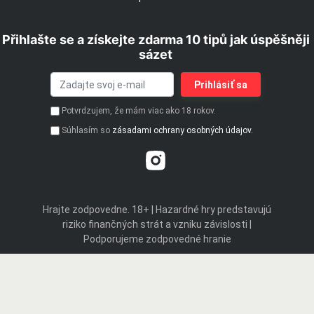
Přihlašte se a získejte zdarma 10 tipů jak úspěšněji
sázet
Potvrdzujem, že mám viac ako 18 rokov.
Súhlasím so
zásadami ochrany osobných údajov.
Hrajte zodpovedne. 18+ | Hazardné hry predstavujú
riziko finančných strát a vzniku závislosti |
Podporujeme zodpovedné hranie
© 2019 - 2026 iStavkoveKancelarie.sk patrí do skupiny webových
stránok prevádzkovaných spoločnosťou GAL GROUP, s.r.o. Na tomto
webu propagujeme len legálne stávkové kancelárie a kasína so