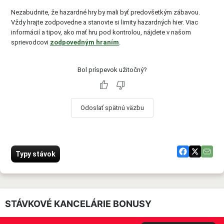
Nezabudnite, že hazardné hry by mali byť predovšetkým zábavou.
Vždy hrajte zodpovedne a stanovte si limity hazardných hier. Viac
informácií a tipov, ako mať hru pod kontrolou, nájdete v našom
sprievodcovi
zodpovedným hraním
.
Bol príspevok užitočný?
Odoslať spätnú väzbu
Typy stávok
STÁVKOVÉ KANCELÁRIE BONUSY