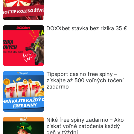
DOXXbet stávka bez rizika 35 €
Tipsport casino free spiny –
získajte až 500 voľných točení
zadarmo
Niké free spiny zadarmo – Ako
získať voľné zatočenia každý
deň v týždni