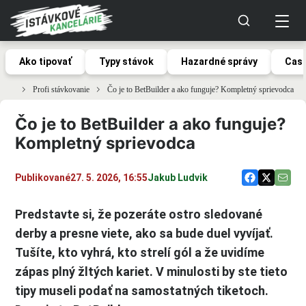
Ako tipovať
Typy stávok
Hazardné správy
Casi
Profi stávkovanie
Čo je to BetBuilder a ako funguje? Kompletný sprievodca
Čo je to BetBuilder a ako funguje?
Kompletný sprievodca
Publikované
27. 5. 2026, 16:55
Jakub Ludvik
Predstavte si, že pozeráte ostro sledované
derby a presne viete, ako sa bude duel vyvíjať.
Tušíte, kto vyhrá, kto strelí gól a že uvidíme
zápas plný žltých kariet. V minulosti by ste tieto
tipy museli podať na samostatných tiketoch.