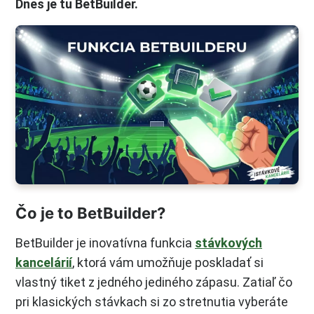
Dnes je tu BetBuilder.
Čo je to BetBuilder?
BetBuilder je inovatívna funkcia
stávkových
kancelárií
, ktorá vám umožňuje poskladať si
vlastný tiket z jedného jediného zápasu. Zatiaľ čo
pri klasických stávkach si zo stretnutia vyberáte