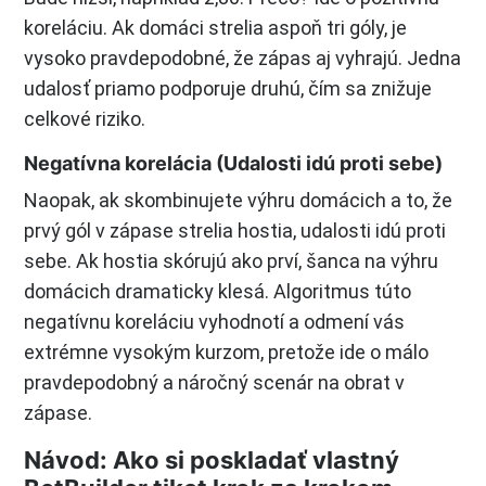
koreláciu. Ak domáci strelia aspoň tri góly, je
vysoko pravdepodobné, že zápas aj vyhrajú. Jedna
udalosť priamo podporuje druhú, čím sa znižuje
celkové riziko.
Negatívna korelácia (Udalosti idú proti sebe)
Naopak, ak skombinujete výhru domácich a to, že
prvý gól v zápase strelia hostia, udalosti idú proti
sebe. Ak hostia skórujú ako prví, šanca na výhru
domácich dramaticky klesá. Algoritmus túto
negatívnu koreláciu vyhodnotí a odmení vás
extrémne vysokým kurzom, pretože ide o málo
pravdepodobný a náročný scenár na obrat v
zápase.
Návod: Ako si poskladať vlastný