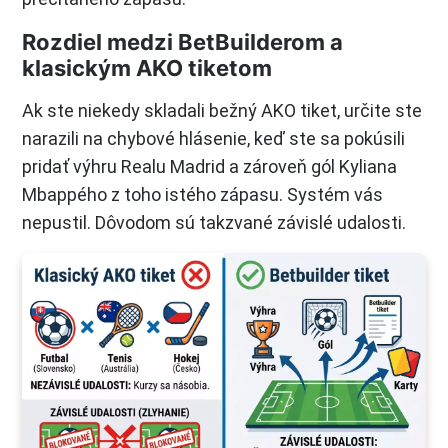
Rozdiel medzi BetBuilderom a
klasickým AKO tiketom
Ak ste niekedy skladali bežný AKO tiket, určite ste
narazili na chybové hlásenie, keď ste sa pokúsili
pridať výhru Realu Madrid a zároveň gól Kyliana
Mbappého z toho istého zápasu. Systém vás
nepustil. Dôvodom sú takzvané závislé udalosti.