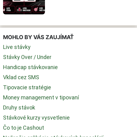
MOHLO BY VÁS ZAUJÍMAŤ
Live stávky
Stávky Over / Under
Handicap stávkovanie
Vklad cez SMS
Tipovacie stratégie
Money management v tipovaní
Druhy stávok
Stávkové kurzy vysvetlenie
Čo to je Cashout