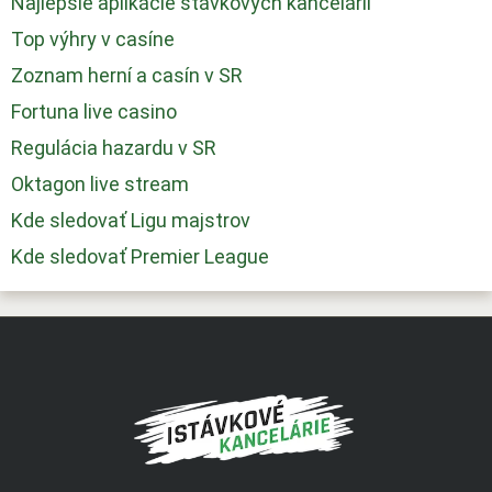
Najlepšie aplikácie stávkových kancelárií
Top výhry v casíne
Zoznam herní a casín v SR
Fortuna live casino
Regulácia hazardu v SR
Oktagon live stream
Kde sledovať Ligu majstrov
Kde sledovať Premier League