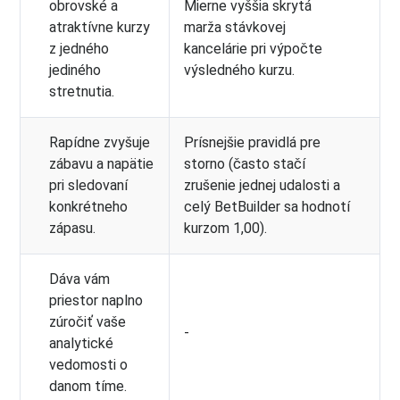
obrovské a
Mierne vyššia skrytá
atraktívne kurzy
marža stávkovej
z jedného
kancelárie pri výpočte
jediného
výsledného kurzu.
stretnutia.
Rapídne zvyšuje
Prísnejšie pravidlá pre
zábavu a napätie
storno (často stačí
pri sledovaní
zrušenie jednej udalosti a
konkrétneho
celý BetBuilder sa hodnotí
zápasu.
kurzom 1,00).
Dáva vám
priestor naplno
zúročiť vaše
-
analytické
vedomosti o
danom tíme.