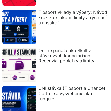
Tipsport vklady a výbery: Návod
krok za krokom, limity a rýchlosť
transakcií
Online peňaženka Skrill v
stávkových kanceláriách:
Recenzia, poplatky a limity
UNI stávka (Tipsport a Chance):
Čo to je a vysvetlenie ako
funguje