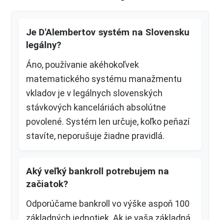
Je D'Alembertov systém na Slovensku
legálny?
Áno, používanie akéhokoľvek
matematického systému manažmentu
vkladov je v legálnych slovenských
stávkových kanceláriách absolútne
povolené. Systém len určuje, koľko peňazí
stavíte, neporušuje žiadne pravidlá.
Aký veľký bankroll potrebujem na
začiatok?
Odporúčame bankroll vo výške aspoň 100
základných jednotiek. Ak je vaša základná