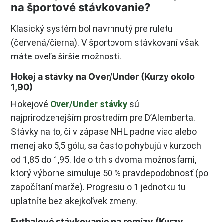
na športové stávkovanie?
Klasický systém bol navrhnutý pre ruletu
(červená/čierna). V športovom stávkovaní však
máte oveľa širšie možnosti.
Hokej a stávky na Over/Under (Kurzy okolo
1,90)
Hokejové
Over/Under stávky
sú
najprirodzenejším prostredím pre D’Alemberta.
Stávky na to, či v zápase NHL padne viac alebo
menej ako 5,5 gólu, sa často pohybujú v kurzoch
od 1,85 do 1,95. Ide o trh s dvoma možnosťami,
ktorý výborne simuluje 50 % pravdepodobnosť (po
započítaní marže). Progresiu o 1 jednotku tu
uplatníte bez akejkoľvek zmeny.
Futbalové stávkovanie na remízy (Kurzy