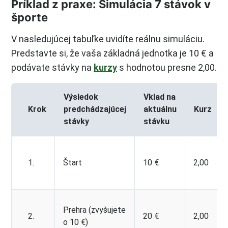
Príklad z praxe: Simulácia 7 stávok v
športe
V nasledujúcej tabuľke uvidíte reálnu simuláciu.
Predstavte si, že vaša základná jednotka je 10 € a
podávate stávky na
kurzy
s hodnotou presne 2,00.
Výsledok
Vklad na
Krok
predchádzajúcej
aktuálnu
Kurz
stávky
stávku
1.
Štart
10 €
2,00
Prehra (zvyšujete
2.
20 €
2,00
o 10 €)