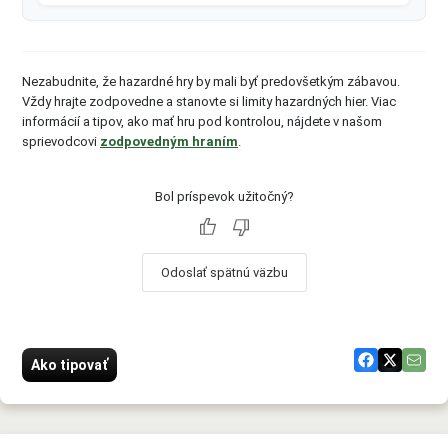
Nezabudnite, že hazardné hry by mali byť predovšetkým zábavou.
Vždy hrajte zodpovedne a stanovte si limity hazardných hier. Viac
informácií a tipov, ako mať hru pod kontrolou, nájdete v našom
sprievodcovi
zodpovedným hraním
.
Bol príspevok užitočný?
Odoslať spätnú väzbu
Ako tipovať