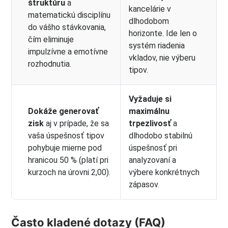
štruktúru
a
kancelárie v
matematickú disciplínu
dlhodobom
do vášho stávkovania,
horizonte. Ide len o
čím eliminuje
systém riadenia
impulzívne a emotívne
vkladov, nie výberu
rozhodnutia.
tipov.
Vyžaduje si
Dokáže generovať
maximálnu
zisk
aj v prípade, že sa
trpezlivosť
a
vaša úspešnosť tipov
dlhodobo stabilnú
pohybuje mierne pod
úspešnosť pri
hranicou 50 % (platí pri
analyzovaní a
kurzoch na úrovni 2,00).
výbere konkrétnych
zápasov.
Často kladené dotazy (FAQ)