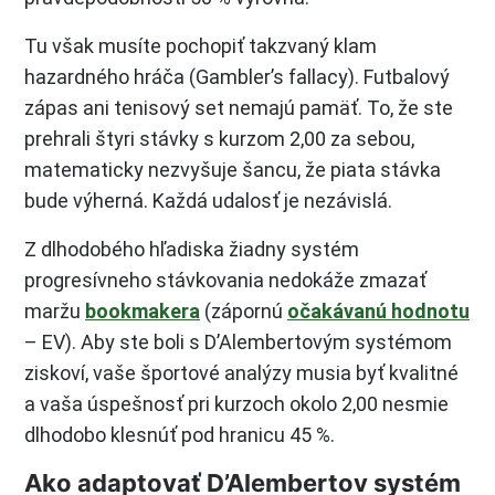
Tu však musíte pochopiť takzvaný klam
hazardného hráča (Gambler’s fallacy). Futbalový
zápas ani tenisový set nemajú pamäť. To, že ste
prehrali štyri stávky s kurzom 2,00 za sebou,
matematicky nezvyšuje šancu, že piata stávka
bude výherná. Každá udalosť je nezávislá.
Z dlhodobého hľadiska žiadny systém
progresívneho stávkovania nedokáže zmazať
maržu
bookmakera
(zápornú
očakávanú hodnotu
– EV). Aby ste boli s D’Alembertovým systémom
ziskoví, vaše športové analýzy musia byť kvalitné
a vaša úspešnosť pri kurzoch okolo 2,00 nesmie
dlhodobo klesnúť pod hranicu 45 %.
Ako adaptovať D’Alembertov systém