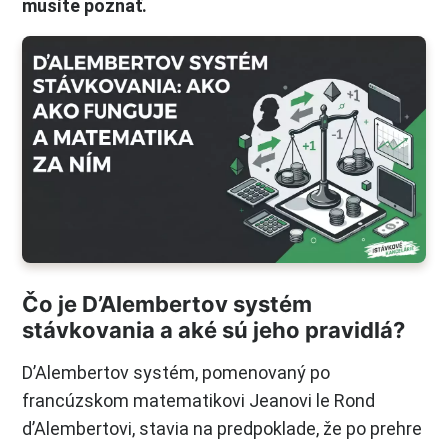
musíte poznať.
Čo je D’Alembertov systém
stávkovania a aké sú jeho pravidlá?
D’Alembertov systém, pomenovaný po
francúzskom matematikovi Jeanovi le Rond
d’Alembertovi, stavia na predpoklade, že po prehre