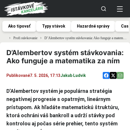
Ako tipovať
Typy stávok
Hazardné správy
Casi
Profi stávkovanie
D’Alembertov systém stávkovania: Ako funguje a matematika za ním
D’Alembertov systém stávkovania:
Ako funguje a matematika za ním
Publikované
7. 5. 2026, 17:13
Jakub Ludvik
D’Alembertov systém je populárna stratégia
negatívnej progresie s opatrným, lineárnym
prístupom. Ak hľadáte matematickú štruktúru,
ktorá ochráni váš bankroll a udrží stávky pod
kontrolou aj počas série prehier, tento systém