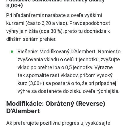
3,00+)
Pri hľadaní remíz narábate s oveľa vyššími
kurzami (často 3,20 a viac). Pravdepodobnosť
výhry je nižšia (cca 30 %), preto tu dochádza k
dlhším sériám prehier.
Riešenie: Modifikovaný D’Alembert. Namiesto
zvyšovania vkladu o celú 1 jednotku, zvyšujte
vklad po prehre iba o 0,5 jednotky. Výrazne
tak spomalíte rast vkladov, pričom vysoký
kurz (3,00+) sa postará o to, že pri prípadnej
výhre sa dostanete do zisku oveľa rýchlejšie.
Modifikácie: Obrátený (Reverse)
D’Alembert
Ak preferujete pozitívnu progresiu, vyskúšajte