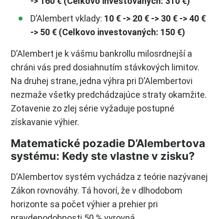
-> 160 € (Celkovo investovaných: 310 €)
D’Alembert vklady:
10 € -> 20 € -> 30 € -> 40 €
-> 50 € (Celkovo investovaných: 150 €)
D’Alembert je k vášmu bankrollu milosrdnejší a
chráni vás pred dosiahnutím stávkových limitov.
Na druhej strane, jedna výhra pri D’Alembertovi
nezmaže všetky predchádzajúce straty okamžite.
Zotavenie zo zlej série vyžaduje postupné
získavanie výhier.
Matematické pozadie D’Alembertova
systému: Kedy ste vlastne v zisku?
D’Alembertov systém vychádza z teórie nazývanej
Zákon rovnováhy. Tá hovorí, že v dlhodobom
horizonte sa počet výhier a prehier pri
pravdepodobnosti 50 % vyrovná.