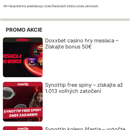
18+ Hazardné hry predstavujú riziko finančných strát a vzniku závislosti.
PROMO AKCIE
Doxxbet casino hry mesiaca –
Získajte bonus 50€
Synottip free spiny – získajte až
1.013 voľných zatočení
Synottip koleso šťastia – vytočte