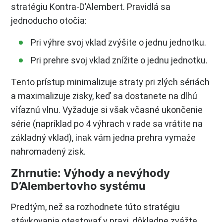
stratégiu Kontra-D’Alembert. Pravidlá sa
jednoducho otočia:
Pri výhre svoj vklad zvýšite o jednu jednotku.
Pri prehre svoj vklad znížite o jednu jednotku.
Tento prístup minimalizuje straty pri zlých sériách
a maximalizuje zisky, keď sa dostanete na dlhú
víťaznú vlnu. Vyžaduje si však včasné ukončenie
série (napríklad po 4 výhrach v rade sa vrátite na
základný vklad), inak vám jedna prehra vymaže
nahromadený zisk.
Zhrnutie: Výhody a nevýhody
D’Alembertovho systému
Predtým, než sa rozhodnete túto stratégiu
stávkovania otestovať v praxi, dôkladne zvážte