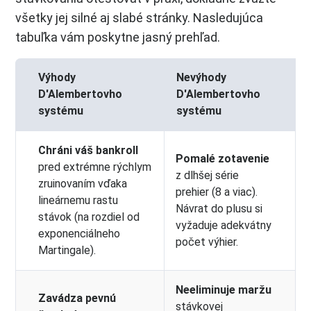
všetky jej silné aj slabé stránky. Nasledujúca
tabuľka vám poskytne jasný prehľad.
Výhody
Nevýhody
D'Alembertovho
D'Alembertovho
systému
systému
Chráni váš bankroll
Pomalé zotavenie
pred extrémne rýchlym
z dlhšej série
zruinovaním vďaka
prehier (8 a viac).
lineárnemu rastu
Návrat do plusu si
stávok (na rozdiel od
vyžaduje adekvátny
exponenciálneho
počet výhier.
Martingale).
Neeliminuje maržu
Zavádza pevnú
stávkovej