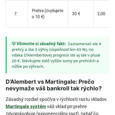
Prehra (zvyšujete
7.
30 €
2,00
o 10 €)
💡 Všimnite si zásadný fakt:
Zaznamenali ste 4
prehry a iba 3 výhry (úspešnosť len 43 %), no
vďaka D’Alembertovej progresii ste aj tak v pluse
20 €. Stávkujete totiž vyššie sumy po prehrách a
nižšie po výhrach.
D’Alembert vs Martingale: Prečo
nevymaže váš bankroll tak rýchlo?
Zásadný rozdiel spočíva v rýchlosti rastu vkladov.
Martingale systém
váš vklad pri prehre
zdvojnásobuje (exponenciálny rast), zatiaľ čo