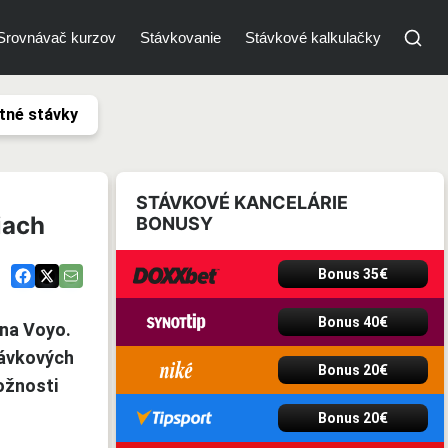
Srovnávač kurzov
Stávkovanie
Stávkové kalkulačky
tné stávky
STÁVKOVÉ KANCELÁRIE
iach
BONUSY
Bonus 35€
Bonus 40€
 na Voyo.
távkových
Bonus 20€
ožnosti
Bonus 20€