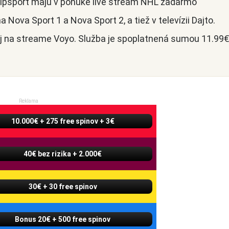
Tipsport majú v ponuke live stream NHL zadarmo
Nova Sport 1 a Nova Sport 2, a tiež v televízii Dajto.
 na streame Voyo. Služba je spoplatnená sumou 11.99€
Reklama
10.000€ + 275 free spinov + 3€
40€ bez rizika + 2.000€
30€ + 30 free spinov
Bonus 20€ + 500 free spinov