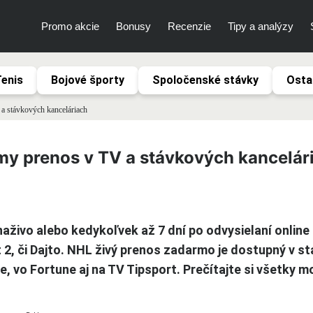
Promo akcie
Bonusy
Recenzie
Tipy a analýzy
Tenis
Bojové športy
Spoločenské stávky
Osta
a stávkových kanceláriach
amy prenos v TV a stávkových kancelár
aživo alebo kedykoľvek až 7 dní po odvysielaní online
 2, či Dajto. NHL živý prenos zadarmo je dostupný v s
, vo Fortune aj na TV Tipsport. Prečítajte si všetky m