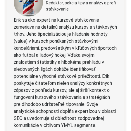
Redaktor, sekcia tipy a analýzy a profi
stávkovanie
Erik sa ako expert na kurzové stávkovanie
zameriava na detailnú analýzu kurzov a stávkových
trhov. Jeho špecializáciou je hľadanie hodnoty
(value) v kurzoch ponúkaných stávkovými
kanceláriami, predovšetkým v kľúčových športoch
ako futbal a ľadový hokej. Vďaka svojim
znalostiam štatistiky a hlbokému prehľadu v
sledovaných ligách dokáže identifikovať
potenciálne výhodné stávkové príležitosti. Erik
poskytuje čitateľom nielen analýzy konkrétnych
zápasov z pohľadu kurzov, ale aj širší kontext o
fungovaní kurzového stávkovania a stratégiách
pre dlhodobo udržateľné tipovanie. Svoje
analytické schopnosti dopĺňa expertízou v oblasti
SEO a uvedomuje si dôležitosť zodpovednej
komunikácie v citlivom YMYL segmente.