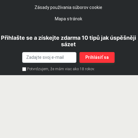
Zásady používania súborov cookie
Mapa stránok
Přihlašte se a získejte zdarma 10 tipů jak úspěšněji
sázet
Potvrdzujem, že mám viac ako 18 rokov.
Súhlasím so
zásadami ochrany osobných údajov.
Hrajte zodpovedne. 18+ | Hazardné hry predstavujú
riziko finančných strát a vzniku závislosti |
Podporujeme zodpovedné hranie
© 2019 - 2026 iStavkoveKancelarie.sk patrí do skupiny webových