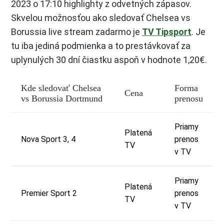
2023 o 17:10 highlighty z odvetných zápasov.
Skvelou možnosťou ako sledovať Chelsea vs
Borussia live stream zadarmo je
TV Tipsport
. Je
tu iba jediná podmienka a to prestávkovať za
uplynulých 30 dní čiastku aspoň v hodnote 1,20€.
Kde sledovať Chelsea
Forma
Cena
vs Borussia Dortmund
prenosu
Priamy
Platená
Nova Sport 3, 4
prenos
TV
v TV
Priamy
Platená
Premier Sport 2
prenos
TV
v TV