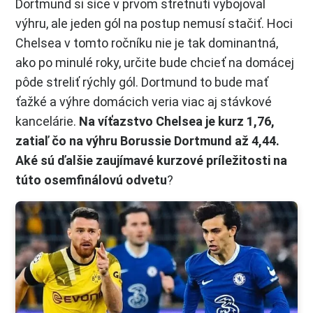
Dortmund si síce v prvom stretnutí vybojoval
výhru, ale jeden gól na postup nemusí stačiť. Hoci
Chelsea v tomto ročníku nie je tak dominantná,
ako po minulé roky, určite bude chcieť na domácej
pôde streliť rýchly gól. Dortmund to bude mať
ťažké a výhre domácich veria viac aj stávkové
kancelárie.
Na víťazstvo Chelsea je kurz 1,76,
zatiaľ čo na výhru Borussie Dortmund až 4,44.
Aké sú ďalšie zaujímavé kurzové príležitosti na
túto osemfinálovú odvetu
?