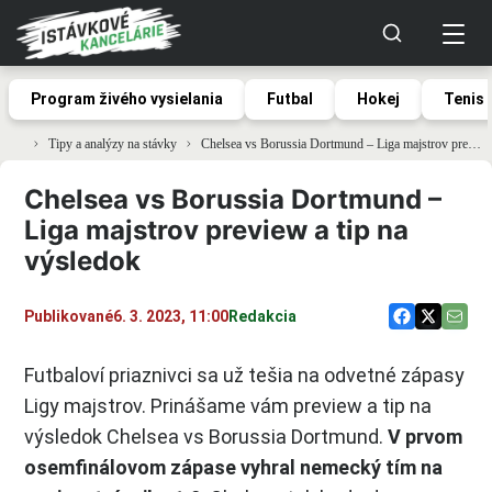
Program živého vysielania
Futbal
Hokej
Tenis
Tipy a analýzy na stávky
Chelsea vs Borussia Dortmund – Liga majstrov preview a tip na výsledok
Chelsea vs Borussia Dortmund –
Liga majstrov preview a tip na
výsledok
Publikované
6. 3. 2023, 11:00
Redakcia
Futbaloví priaznivci sa už tešia na odvetné zápasy
Ligy majstrov. Prinášame vám preview a tip na
výsledok Chelsea vs Borussia Dortmund.
V prvom
osemfinálovom zápase vyhral nemecký tím na