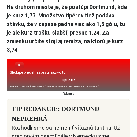
Na druhom mieste je, že postúpi Dortmund, kde
je kurz 1,77. Množstvo tipérov tiež podáva
stávku, že v zápase padne viac ako 1,5 gólu, tu
je ale kurz trošku slabší, presne 1,24. Za
zmienku určite stojí aj remíza, na ktorú je kurz
3,74
.
Sledujte priebeh zápasu naživo tu:
Spustiť
18+ Ministerstvo financií varuje: Účasťou na hazardnej hre môže vzniknúť závislosť!
Reklama
TIP REDAKCIE: DORTMUND
NEPREHRÁ
Rozhodli sme sa nemeniť víťaznú taktiku. Už
pred prvým osemfinále v Nemecku sme