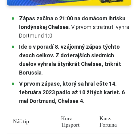
Zápas začína o 21:00 na domácom ihrisku
londýnskej Chelsea
. V prvom stretnutí vyhral
Dortmund 1:0.
Ide o v poradí 8. vzájomný zápas týchto
dvoch celkov. Z doterajších siedmich
duelov vyhrala štyrikrát Chelsea, trikrát
Borussia
.
V prvom zápase, ktorý sa hral ešte 14.
februára 2023 padlo až 10 žltých kariet. 6
mal Dortmund, Chelsea 4
.
Kurz
Kurz
Náš tip
Tipsport
Fortuna