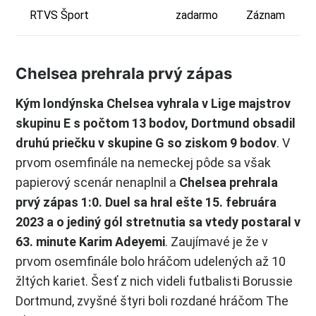
RTVS Šport
zadarmo
Záznam
Chelsea prehrala prvý zápas
Kým londýnska Chelsea vyhrala v Lige majstrov
skupinu E s počtom 13 bodov, Dortmund obsadil
druhú priečku v skupine G so ziskom 9 bodov
. V
prvom osemfinále na nemeckej pôde sa však
papierový scenár nenaplnil a
Chelsea prehrala
prvý zápas 1:0. Duel sa hral ešte 15. februára
2023 a o jediný gól stretnutia sa vtedy postaral v
63. minute Karim Adeyemi
. Zaujímavé je že v
prvom osemfinále bolo hráčom udelených až 10
žltých kariet. Šesť z nich videli futbalisti Borussie
Dortmund, zvyšné štyri boli rozdané hráčom The