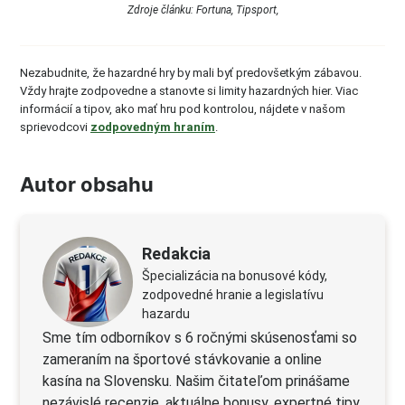
Zdroje článku: Fortuna, Tipsport,
Nezabudnite, že hazardné hry by mali byť predovšetkým zábavou.
Vždy hrajte zodpovedne a stanovte si limity hazardných hier. Viac
informácií a tipov, ako mať hru pod kontrolou, nájdete v našom
sprievodcovi
zodpovedným hraním
.
Autor obsahu
Redakcia
Špecializácia na bonusové kódy,
zodpovedné hranie a legislatívu
hazardu
Sme tím odborníkov s 6 ročnými skúsenosťami so
zameraním na športové stávkovanie a online
kasína na Slovensku. Našim čitateľom prinášame
nezávislé recenzie, aktuálne bonusy, expertné tipy