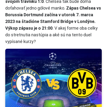
svojom trávniku 1:0
. Chelsea tak bude doma
doťahovať jedno gólové manko.
Zápas Chelsea vs
Borussia Dortmund začína v utorok 7. marca
2023 na štadióne Stamford Bridge v Londýne.
Výkop zápasu je o 21:00
. V akej forme oba celky
do stretnutia nastúpia a aké sú na tento duel
vypísané kurzy?