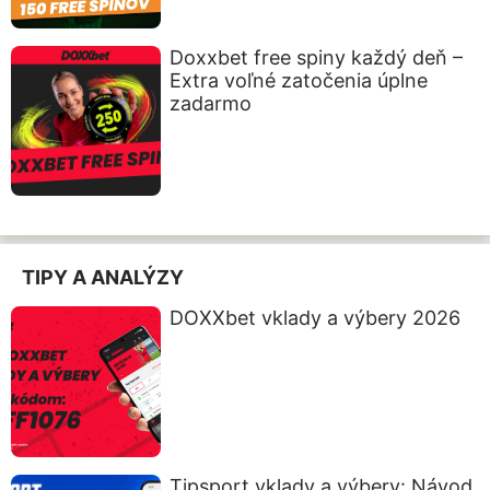
Doxxbet free spiny každý deň –
Extra voľné zatočenia úplne
zadarmo
TIPY A ANALÝZY
DOXXbet vklady a výbery 2026
Tipsport vklady a výbery: Návod