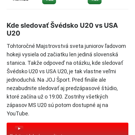
Kde sledovať Švédsko U20 vs USA
U20
Tohtoročné Majstrovstvá sveta juniorov ľadovom
hokeji vysiela od začiatku len jediná slovenská
stanica. Takže odpoveď na otázku, kde sledovať
Švédsko U20 vs USA U20, je tak vlastne veľmi
jednoduchá. Na JOJ Šport. Pred finále ale
nezabudnite sledovať aj predzápasové štúdio,
ktoré začína už o 19:00. Zostrihy všetkých
zápasov MS U20 sú potom dostupné aj na
YouTube.