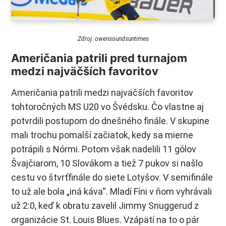
Zdroj: owensoundsuntimes
Američania patrili pred turnajom
medzi najväčších favoritov
Američania patrili medzi najväčších favoritov
tohtoročných MS U20 vo Švédsku. Čo vlastne aj
potvrdili postupom do dnešného finále. V skupine
mali trochu pomalší začiatok, kedy sa mierne
potrápili s Nórmi. Potom však nadelili 11 gólov
Švajčiarom, 10 Slovákom a tiež 7 pukov si našlo
cestu vo štvrťfinále do siete Lotyšov. V semifinále
to už ale bola „iná káva“. Mladí Fíni v ňom vyhrávali
už 2:0, keď k obratu zavelil Jimmy Snuggerud z
organizácie St. Louis Blues. Vzápätí na to o pár