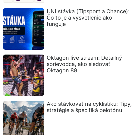
UNI stávka (Tipsport a Chance):
Čo to je a vysvetlenie ako
funguje
Oktagon live stream: Detailný
sprievodca, ako sledovať
Oktagon 89
Ako stávkovať na cyklistiku: Tipy,
stratégie a špecifiká pelotónu