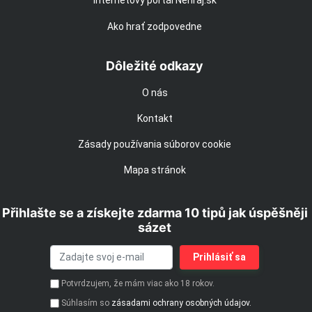
Ako hrať zodpovedne
Dôležité odkazy
O nás
Kontakt
Zásady používania súborov cookie
Mapa stránok
Přihlašte se a získejte zdarma 10 tipů jak úspěšněji
sázet
Potvrdzujem, že mám viac ako 18 rokov.
Súhlasím so
zásadami ochrany osobných údajov.