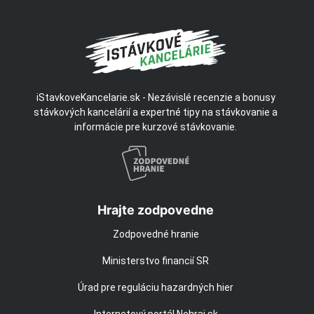
iStavkoveKancelarie.sk - Nezávislé recenzie a bonusy
stávkových kancelárií a expertné tipy na stávkovanie a
informácie pre kurzové stávkovanie.
Hrajte zodpovedne
Zodpovedné hranie
Ministerstvo financií SR
Úrad pre reguláciu hazardných hier
Internetový portál Nehraj.sk