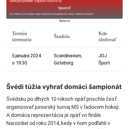
Sledujte priebeh zápasu naživo tu:
Spustiť
18+ Ministerstvo financií varuje: Účasťou na hazardnej hre môže vzniknúť závislosť!
Reklama
Termín
Kde
Štadión
stretnutia
sledovať
5.januára 2024
Scandinavium,
JOJ
o 19:30
Göteborg
Šport
Švédi túžia vyhrať domáci šampionát
Švédsku po dlhých 10 rokoch opäť prischla česť
organizovať juniorský turnaj MS v ľadovom hokeji.
A domáca reprezentácia je opäť vo finále.
Narozdiel od roku 2014, kedy v ňom podľahli v