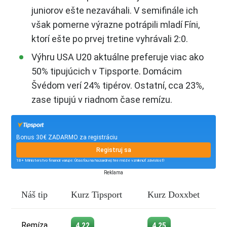
juniorov ešte nezaváhali. V semifinále ich
však pomerne výrazne potrápili mladí Fíni,
ktorí ešte po prvej tretine vyhrávali 2:0.
Výhru USA U20 aktuálne preferuje viac ako
50% tipujúcich v Tipsporte. Domácim
Švédom verí 24% tipérov. Ostatní, cca 23%,
zase tipujú v riadnom čase remízu.
Bonus 30€ ZADARMO za registráciu
Registruj sa
18+ Ministerstvo financií varuje: Účasťou na hazardnej hre môže vzniknúť závislosť!
Reklama
Náš tip
Kurz Tipsport
Kurz Doxxbet
Remíza
4.22
4.25