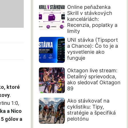
Online peňaženka
Skrill v stávkových
kanceláriách:
Recenzia, poplatky a
limity
UNI stávka (Tipsport
a Chance): Čo to je a
vysvetlenie ako
funguje
Oktagon live stream:
Detailný sprievodca,
ako sledovať Oktagon
ko, ktoré
89
 kovy
.
Ako stávkovať na
tinu 1:0,
cyklistiku: Tipy,
ka a Nico
stratégie a špecifiká
pelotónu
 5 gólov a