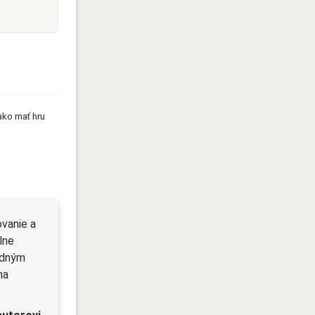
ako mať hru
vanie a
lne
odným
na