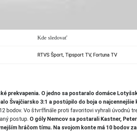
Kde sledovať
RTVS Šport, Tipsport TV, Fortuna TV
ovské prekvapenia. O jedno sa postaralo domáce Lotyšs
lo Švajčiarsko 3:1 a postúpilo do boja o najcennejšie
 bodov. Vo štvrťfinále proti favoritovi vyhrali úvodnú tre
kaný postup.
O góly Nemcov sa postarali Kastner, Peter
ívnejším hráčom tímu. Na svojom konte má 10 bodov za