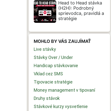
Head to Head stávka
(H2H): Podrobný
sprievodca, pravidlá a
stratégie
MOHLO BY VÁS ZAUJÍMAŤ
Live stávky
Stávky Over / Under
Handicap stávkovanie
Vklad cez SMS
Tipovacie stratégie
Money management v tipovaní
Druhy stávok
Stávkové kurzy vysvetlenie