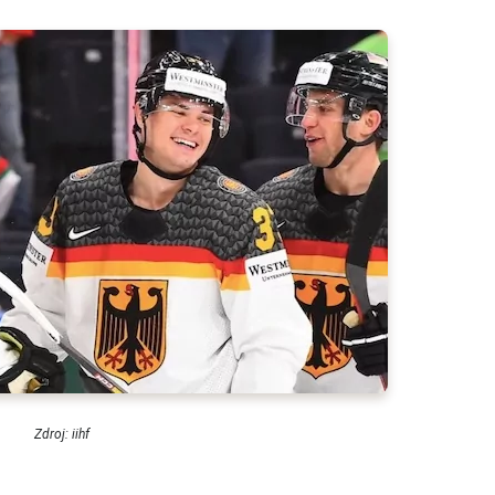
Zdroj: iihf