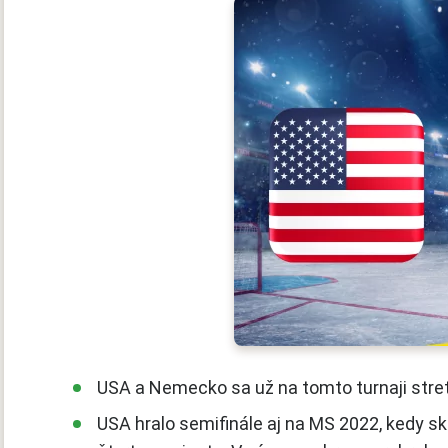
USA a Nemecko sa už na tomto turnaji stretli
USA hralo semifinále aj na MS 2022, kedy sk