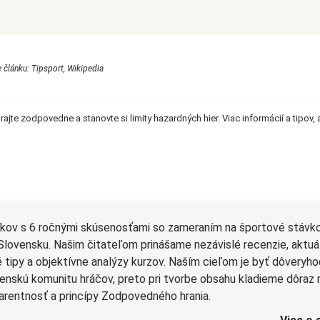
 článku: Tipsport, Wikipedia
te zodpovedne a stanovte si limity hazardných hier. Viac informácií a tipov, 
kov s 6 ročnými skúsenosťami so zameraním na športové stávko
 Slovensku. Našim čitateľom prinášame nezávislé recenzie, aktuá
 tipy a objektívne analýzy kurzov. Naším cieľom je byť dôveryh
enskú komunitu hráčov, preto pri tvorbe obsahu kladieme dôraz 
arentnosť a princípy Zodpovedného hrania.