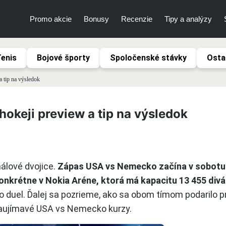
Promo akcie
Bonusy
Recenzie
Tipy a analýzy
Tenis
Bojové športy
Spoločenské stávky
Osta
 tip na výsledok
okeji preview a tip na výsledok
álové dvojice.
Zápas USA vs Nemecko začína v sobotu 
onkrétne v Nokia Aréne, ktorá má kapacitu 13 455 div
o duel. Ďalej sa pozrieme, ako sa obom tímom podarilo p
 zaujímavé USA vs Nemecko kurzy.