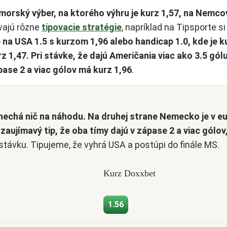
orský výber, na ktorého výhru je kurz 1,57, na Nemcov
ívajú rôzne
tipovacie stratégie
, napríklad na Tipsporte s
 na USA 1.5 s kurzom 1,96 alebo handicap 1.0, kde je ku
z 1,47. Pri stávke, že dajú Američania viac ako 3.5 gólu
ase 2 a viac gólov má kurz 1,96
.
nechá nič na náhodu. Na druhej strane Nemecko je v euf
aujímavý tip, že oba tímy dajú v zápase 2 a viac gólov,
stávku. Tipujeme, že vyhrá USA a postúpi do finále MS.
Kurz Doxxbet
1.56