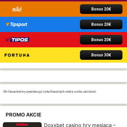
Bonus 20€
Bonus 20€
Bonus 20€
Bonus 30€
18+ Hazardné hry predstavujú riziko finančných strát a vzniku závislosti.
PROMO AKCIE
Doxxbet casino hry mesiaca –