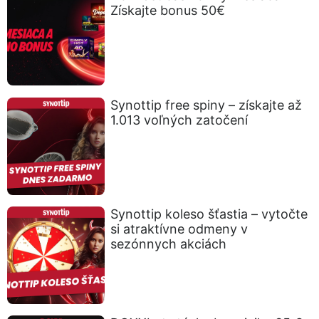
Získajte bonus 50€
Synottip free spiny – získajte až
1.013 voľných zatočení
Synottip koleso šťastia – vytočte
si atraktívne odmeny v
sezónnych akciách