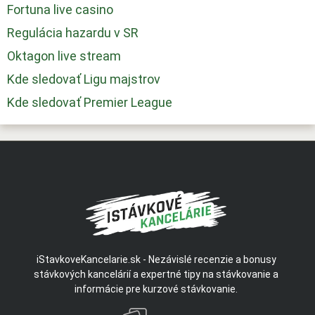
Fortuna live casino
Regulácia hazardu v SR
Oktagon live stream
Kde sledovať Ligu majstrov
Kde sledovať Premier League
iStavkoveKancelarie.sk - Nezávislé recenzie a bonusy
stávkových kancelárií a expertné tipy na stávkovanie a
informácie pre kurzové stávkovanie.