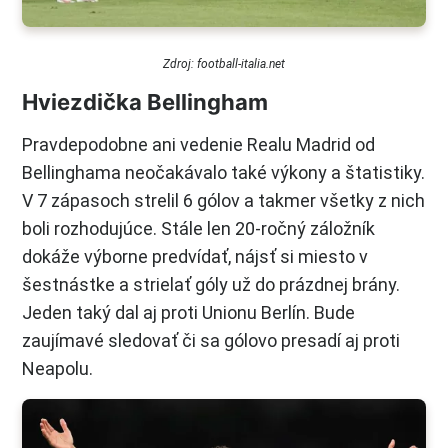
Zdroj: football-italia.net
Hviezdička Bellingham
Pravdepodobne ani vedenie Realu Madrid od
Bellinghama neočakávalo také výkony a štatistiky.
V 7 zápasoch strelil 6 gólov a takmer všetky z nich
boli rozhodujúce. Stále len 20-ročný záložník
dokáže výborne predvídať, nájsť si miesto v
šestnástke a strielať góly už do prázdnej brány.
Jeden taký dal aj proti Unionu Berlín. Bude
zaujímavé sledovať či sa gólovo presadí aj proti
Neapolu.