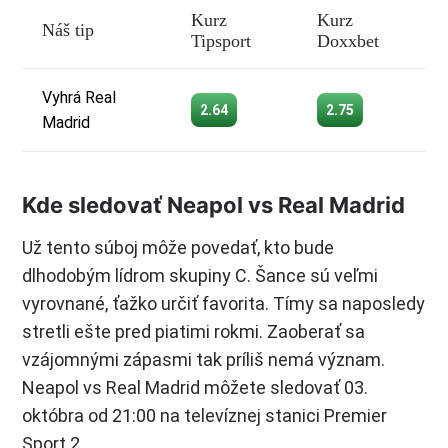
Kurz
Kurz
Náš tip
Tipsport
Doxxbet
Vyhrá Real
2.64
2.75
Madrid
Kde sledovať Neapol vs Real Madrid
Už tento súboj môže povedať, kto bude
dlhodobým lídrom skupiny C. Šance sú veľmi
vyrovnané, ťažko určiť favorita. Tímy sa naposledy
stretli ešte pred piatimi rokmi. Zaoberať sa
vzájomnými zápasmi tak príliš nemá význam.
Neapol vs Real Madrid môžete sledovať 03.
októbra od 21:00 na televíznej stanici Premier
Sport 2.