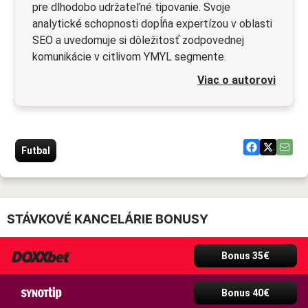
pre dlhodobo udržateľné tipovanie. Svoje
analytické schopnosti dopĺňa expertízou v oblasti
SEO a uvedomuje si dôležitosť zodpovednej
komunikácie v citlivom YMYL segmente.
Viac o autorovi
Futbal
STÁVKOVÉ KANCELÁRIE BONUSY
Bonus 35€
Bonus 40€