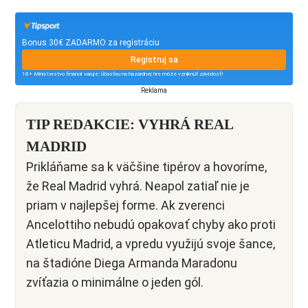
Bonus 30€ ZADARMO za registráciu
Registruj sa
18+ Ministerstvo financií varuje: Účasťou na hazardnej hre môže vzniknúť závislosť!
Reklama
TIP REDAKCIE: VYHRÁ REAL
MADRID
Prikláňame sa k väčšine tipérov a hovoríme,
že Real Madrid vyhrá. Neapol zatiaľ nie je
priam v najlepšej forme. Ak zverenci
Ancelottiho nebudú opakovať chyby ako proti
Atleticu Madrid, a vpredu využijú svoje šance,
na štadióne Diega Armanda Maradonu
zvíťazia o minimálne o jeden gól.