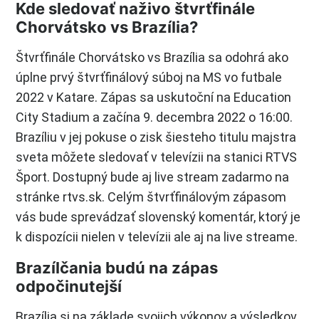
Kde sledovať naživo štvrťfinále
Chorvátsko vs Brazília?
Štvrťfinále Chorvátsko vs Brazília sa odohrá ako
úplne prvý štvrťfinálový súboj na MS vo futbale
2022 v Katare. Zápas sa uskutoční na Education
City Stadium a začína 9. decembra 2022 o 16:00.
Brazíliu v jej pokuse o zisk šiesteho titulu majstra
sveta môžete sledovať v televízii na stanici RTVS
Šport. Dostupný bude aj live stream zadarmo na
stránke rtvs.sk. Celým štvrťfinálovým zápasom
vás bude sprevádzať slovenský komentár, ktorý je
k dispozícii nielen v televízii ale aj na live streame.
Brazílčania budú na zápas
odpočinutejší
Brazília si na základe svojich výkonov a výsledkov