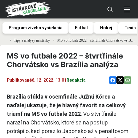
Program živého vysielania
Futbal
Hokej
Tenis
Tipy a analýzy na stávky
MS vo futbale 2022 – štvrťfinále Chorvátsko vs Brazília analýza
MS vo futbale 2022 – štvrťfinále
Chorvátsko vs Brazília analýza
Publikované
6. 12. 2022, 13:01
Redakcia
Brazília sfúkla v osemfinále Južnú Kóreu a
naďalej ukazuje, že je hlavný favorit na celkový
triumf na MS vo futbale 2022
. Vo štvrťfinále
narazí na Chorvátsko, ktoré sa na postup
potrápilo, keď porazilo Japonsko až v penaltovom