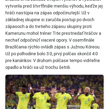
vytvorila pred štvrťfinále menšiu výhodu, keďže jej
hráči nastúpia na zápas odpočinutejší. Už v
základnej skupine si zaručila postup po dvoch
zápasoch a do tretieho zápasu skupiny proti
Kamerunu mohol tréner Tite prestriedať hráčov a
nechať odpočinúť viaceré opory. V osemfinále
Brazílčania rýchlo ovládli zápas s Južnou Kóreou.
Už po polhodine bolo 3:0, prvý polčas skončil 4:0
pre kanárikov. V druhom polčase tempo viditeľne
opadlo a hráči sa už trochu šetrili.