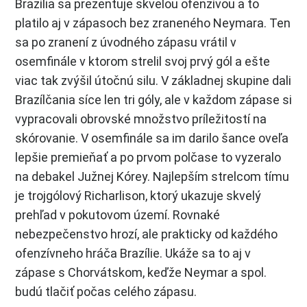
Brazília sa prezentuje skvelou ofenzívou a to
platilo aj v zápasoch bez zraneného Neymara. Ten
sa po zranení z úvodného zápasu vrátil v
osemfinále v ktorom strelil svoj prvý gól a ešte
viac tak zvýšil útočnú silu. V základnej skupine dali
Brazílčania síce len tri góly, ale v každom zápase si
vypracovali obrovské množstvo príležitostí na
skórovanie. V osemfinále sa im darilo šance oveľa
lepšie premieňať a po prvom polčase to vyzeralo
na debakel Južnej Kórey. Najlepším strelcom tímu
je trojgólový Richarlison, ktorý ukazuje skvelý
prehľad v pokutovom území. Rovnaké
nebezpečenstvo hrozí, ale prakticky od každého
ofenzívneho hráča Brazílie. Ukáže sa to aj v
zápase s Chorvátskom, keďže Neymar a spol.
budú tlačiť počas celého zápasu.