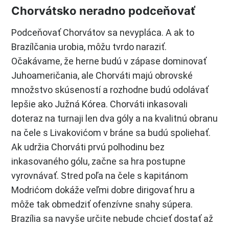
Chorvátsko neradno podceňovať
Podceňovať Chorvátov sa nevypláca. A ak to
Brazílčania urobia, môžu tvrdo naraziť.
Očakávame, že herne budú v zápase dominovať
Juhoameričania, ale Chorváti majú obrovské
množstvo skúseností a rozhodne budú odolávať
lepšie ako Južná Kórea. Chorváti inkasovali
doteraz na turnaji len dva góly a na kvalitnú obranu
na čele s Livakovićom v bráne sa budú spoliehať.
Ak udržia Chorváti prvú polhodinu bez
inkasovaného gólu, začne sa hra postupne
vyrovnávať. Stred poľa na čele s kapitánom
Modrićom dokáže veľmi dobre dirigovať hru a
môže tak obmedziť ofenzívne snahy súpera.
Brazília sa navyše určite nebude chcieť dostať až