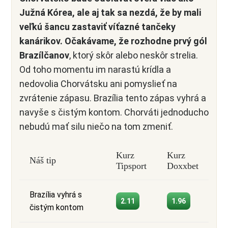
Južná Kórea, ale aj tak sa nezdá, že by mali
veľkú šancu zastaviť víťazné tančeky
kanárikov. Očakávame, že rozhodne prvý gól
Brazílčanov
, ktorý skôr alebo neskôr strelia.
Od toho momentu im narastú krídla a
nedovolia Chorvátsku ani pomyslieť na
zvrátenie zápasu. Brazília tento zápas vyhrá a
navyše s čistým kontom. Chorváti jednoducho
nebudú mať silu niečo na tom zmeniť.
Kurz
Kurz
Náš tip
Tipsport
Doxxbet
Brazília vyhrá s
2.11
1.96
čistým kontom