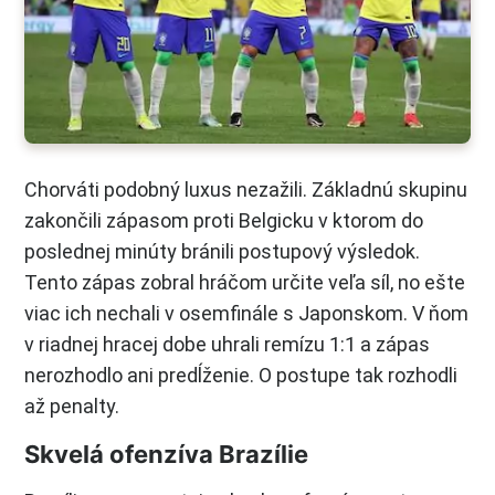
Chorváti podobný luxus nezažili. Základnú skupinu
zakončili zápasom proti Belgicku v ktorom do
poslednej minúty bránili postupový výsledok.
Tento zápas zobral hráčom určite veľa síl, no ešte
viac ich nechali v osemfinále s Japonskom. V ňom
v riadnej hracej dobe uhrali remízu 1:1 a zápas
nerozhodlo ani predĺženie. O postupe tak rozhodli
až penalty.
Skvelá ofenzíva Brazílie