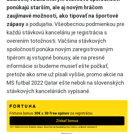
ponúkajú starším, ale aj novým hráčom
zaujímavé možnosti, ako tipovať na športové
zápasy
a podujatia. Všeobecnou podmienkou pre
každú stávkovú kanceláriu je registrácia s
overením totožnosti. Väčšina stávkových
spoločností ponúka novým zaregistrovaným
tipérom aj vstupné bonusy, ale na presné
informácie si budeme musieť ešte počkať,
pretože ako sme už písali vyššie, promo akcie na
MS futbal 2022 Qatar ešte neboli na slovenských
stávkových kanceláriách vypísané.
Fortuna bonus
30€
a
30 free spinov
za registráciu
Získať bonus
18+ Ministerstvo financií varuje: Účasťou na hazardnej hre môže vzniknúť závislosť!