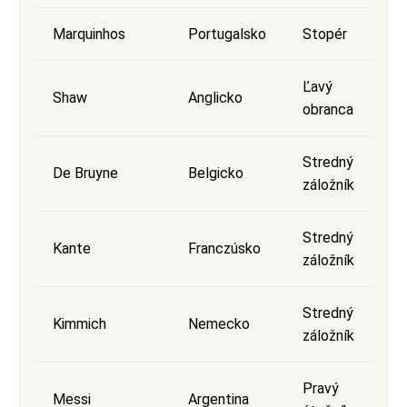
Marquinhos
Portugalsko
Stopér
Ľavý
Shaw
Anglicko
obranca
Stredný
De Bruyne
Belgicko
záložník
Stredný
Kante
Franczúsko
záložník
Stredný
Kimmich
Nemecko
záložník
Pravý
Messi
Argentina