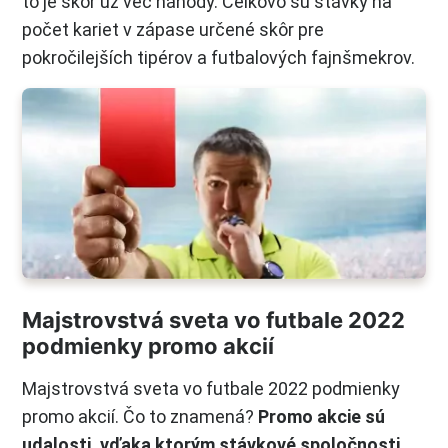
to je skôr už vec náhody. Celkovo sú stávky na
počet kariet v zápase určené skôr pre
pokročilejších tipérov a futbalových fajnšmekrov.
Majstrovstvá sveta vo futbale 2022
podmienky promo akcií
Majstrovstvá sveta vo futbale 2022 podmienky
promo akcií. Čo to znamená?
Promo akcie sú
udalosti, vďaka ktorým stávkové spoločnosti