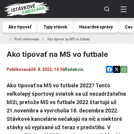
Ako tipovať
Typy stávok
Hazardné správy
Casi
Profi stávkovanie
Ako tipovať na MS vo futbale
Ako tipovať na MS vo futbale
Publikované
26. 8. 2022, 14:36
Redakcia
Ako tipovať na MS vo futbale 2022? Tento
veľkolepý športový sviatok sa už nezadržateľne
blíži, pretože MS vo futbale 2022 štartujú už
21.novembra a vyvrcholia 18. decembra 2022.
Stávkové kancelárie nečakajú na nič a niektoré
stávky sú vypísané už teraz v predstihu. V