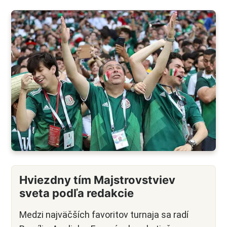
Hviezdny tím Majstrovstviev
sveta podľa redakcie
Medzi najväčších favoritov turnaja sa radí