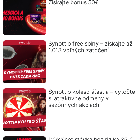
Získajte bonus 50€
Synottip free spiny – získajte až
1.013 voľných zatočení
Synottip koleso šťastia – vytočte
si atraktívne odmeny v
sezónnych akciách
DOXXbet stávka bez rizika 35 €