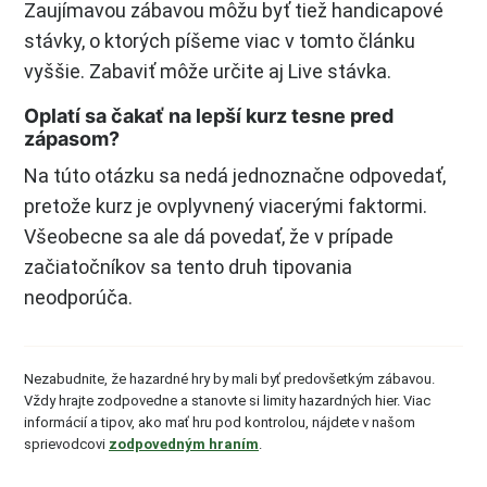
Zaujímavou zábavou môžu byť tiež handicapové
stávky, o ktorých píšeme viac v tomto článku
vyššie. Zabaviť môže určite aj Live stávka.
Oplatí sa čakať na lepší kurz tesne pred
zápasom?
Na túto otázku sa nedá jednoznačne odpovedať,
pretože kurz je ovplyvnený viacerými faktormi.
Všeobecne sa ale dá povedať, že v prípade
začiatočníkov sa tento druh tipovania
neodporúča.
Nezabudnite, že hazardné hry by mali byť predovšetkým zábavou.
Vždy hrajte zodpovedne a stanovte si limity hazardných hier. Viac
informácií a tipov, ako mať hru pod kontrolou, nájdete v našom
sprievodcovi
zodpovedným hraním
.