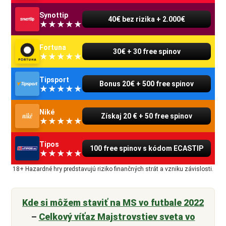
Synottip
40€ bez rizika + 2.000€
Fortuna
30€ + 30 free spinov
Tipsport
Bonus 20€ + 500 free spinov
Niké
Získaj 20 € + 50 free spinov
Tipos
100 free spinov s kódom ECASTIP
18+ Hazardné hry predstavujú riziko finančných strát a vzniku závislosti.
Kde si môžem staviť na MS vo futbale 2022
–
Celkový víťaz Majstrovstiev sveta vo