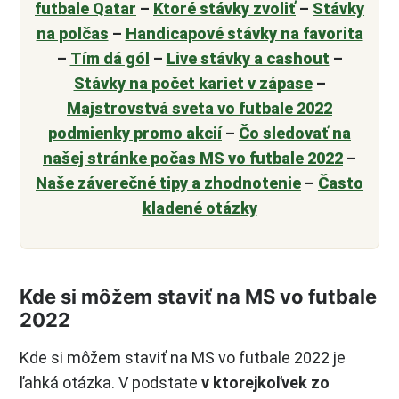
futbale Qatar
–
Ktoré stávky zvoliť
–
Stávky
na polčas
–
Handicapové stávky na favorita
–
Tím dá gól
–
Live stávky a cashout
–
Stávky na počet kariet v zápase
–
Majstrovstvá sveta vo futbale 2022
podmienky promo akcií
–
Čo sledovať na
našej stránke počas MS vo futbale 2022
–
Naše záverečné tipy a zhodnotenie
–
Často
kladené otázky
Kde si môžem staviť na MS vo futbale
2022
Kde si môžem staviť na MS vo futbale 2022 je
ľahká otázka. V podstate
v ktorejkoľvek zo