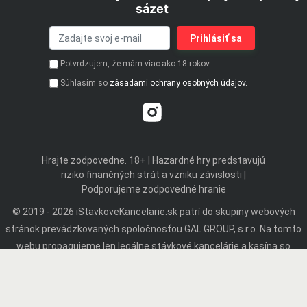
sázet
Potvrdzujem, že mám viac ako 18 rokov.
Súhlasím so
zásadami ochrany osobných údajov.
Hrajte zodpovedne. 18+ | Hazardné hry predstavujú
riziko finančných strát a vzniku závislosti |
Podporujeme zodpovedné hranie
© 2019 - 2026 iStavkoveKancelarie.sk patrí do skupiny webových
stránok prevádzkovaných spoločnosťou GAL GROUP, s.r.o. Na tomto
webu propagujeme len legálne stávkové kancelárie a kasína so
slovenskou licenciou. Tento web obsahuje affiliate odkazy a môže
získať províziu z odporúčania.