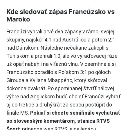
Kde sledovať zápas Francúzsko vs
Maroko
Francúzi vyhrali prvé dva zápasy v rámci svojej
skupiny, najskôr 4:1 nad Austráliou a potom 2:1
nad Dánskom. Následne nečakane zakopli s
Tuniskom a prehrali 1:0, ale vo vyraďovacej fáze
už opäť nabehli na víťaznú vlnu. V osemfinále si
Francúzsko poradilo s Poľskom 3:1 po góloch
Girouda a Kyliana Mbappého, ktorý skóroval
dokonca dvakrát. Po spomínanej štvrťfinálovej
výhre nad Anglickom budú chcieť Francúzi vyhrať
aj do tretice a druhýkrát za sebou postúpiť do
finále MS.
Pokiaľ si chcete semifinále vychutnať
so slovenským komentárom, stanica RTVS
Šport
, prípadne web RTVS je najlepšou