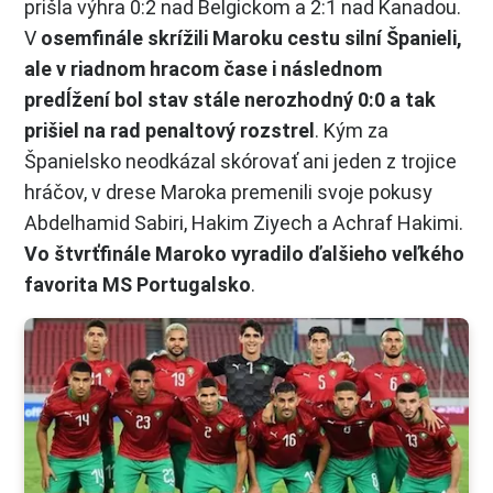
prišla výhra 0:2 nad Belgickom a 2:1 nad Kanadou.
V
osemfinále skrížili Maroku cestu silní Španieli,
ale v riadnom hracom čase i následnom
predĺžení bol stav stále nerozhodný 0:0 a tak
prišiel na rad penaltový rozstrel
. Kým za
Španielsko neodkázal skórovať ani jeden z trojice
hráčov, v drese Maroka premenili svoje pokusy
Abdelhamid Sabiri, Hakim Ziyech a Achraf Hakimi.
Vo štvrťfinále Maroko vyradilo ďalšieho veľkého
favorita MS Portugalsko
.