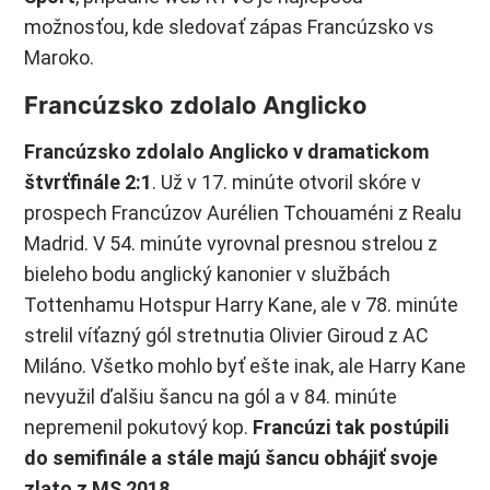
možnosťou, kde sledovať zápas Francúzsko vs
Maroko.
Francúzsko zdolalo Anglicko
Francúzsko zdolalo Anglicko v dramatickom
štvrťfinále 2:1
. Už v 17. minúte otvoril skóre v
prospech Francúzov Aurélien Tchouaméni z Realu
Madrid. V 54. minúte vyrovnal presnou strelou z
bieleho bodu anglický kanonier v službách
Tottenhamu Hotspur Harry Kane, ale v 78. minúte
strelil víťazný gól stretnutia Olivier Giroud z AC
Miláno. Všetko mohlo byť ešte inak, ale Harry Kane
nevyužil ďalšiu šancu na gól a v 84. minúte
nepremenil pokutový kop.
Francúzi tak postúpili
do semifinále a stále majú šancu obhájiť svoje
zlato z MS 2018
.