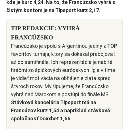
kde je kurz 4,24. Na to, že Francúzsko vyhrá s
čistým kontom je na Tipsport kurz 2,17
.
TIP REDAKCIE: VYHRÁ
FRANCÚZSKO
Francúzsko je spolu s Argentínou jediný z TOP
favoritov turnaja, ktorý sa dokázal prebojovať
až do semifinále. Ich reprezentácia je nabitá
hráčmi zo špičkových európskych líg a v tíme
je vidieť motivácia na obhájenie zlata spred
štyroch rokov. My tipujeme, že Francúzsko
vyhrá nad Marokom a postúpi do finále MS.
Stávková kancelária Tipsport má na
Francúzov kurz 1,54 a napríklad stávková
spoločnosť Doxxbet 1,56
.