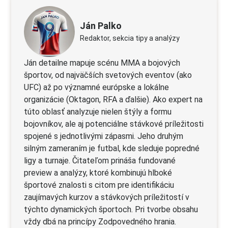
Ján Palko
Redaktor, sekcia tipy a analýzy
Ján detailne mapuje scénu MMA a bojových
športov, od najväčších svetových eventov (ako
UFC) až po významné európske a lokálne
organizácie (Oktagon, RFA a ďalšie). Ako expert na
túto oblasť analyzuje nielen štýly a formu
bojovníkov, ale aj potenciálne stávkové príležitosti
spojené s jednotlivými zápasmi. Jeho druhým
silným zameraním je futbal, kde sleduje popredné
ligy a turnaje. Čitateľom prináša fundované
preview a analýzy, ktoré kombinujú hlboké
športové znalosti s citom pre identifikáciu
zaujímavých kurzov a stávkových príležitostí v
týchto dynamických športoch. Pri tvorbe obsahu
vždy dbá na princípy Zodpovedného hrania.