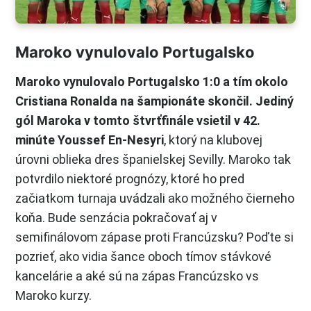
Maroko vynulovalo Portugalsko
Maroko vynulovalo Portugalsko 1:0 a tím okolo
Cristiana Ronalda na šampionáte skončil. Jediný
gól Maroka v tomto štvrťfinále vsietil v 42.
minúte Youssef En-Nesyri
, ktorý na klubovej
úrovni oblieka dres španielskej Sevilly. Maroko tak
potvrdilo niektoré prognózy, ktoré ho pred
začiatkom turnaja uvádzali ako možného čierneho
koňa. Bude senzácia pokračovať aj v
semifinálovom zápase proti Francúzsku? Poďte si
pozrieť, ako vidia šance oboch tímov stávkové
kancelárie a aké sú na zápas Francúzsko vs
Maroko kurzy.