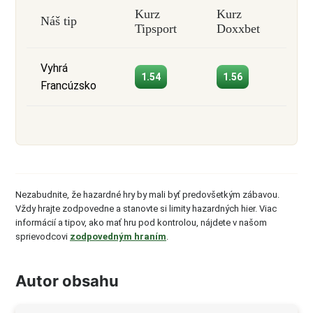
Kurz
Kurz
Náš tip
Tipsport
Doxxbet
Vyhrá
1.54
1.56
Francúzsko
Nezabudnite, že hazardné hry by mali byť predovšetkým zábavou.
Vždy hrajte zodpovedne a stanovte si limity hazardných hier. Viac
informácií a tipov, ako mať hru pod kontrolou, nájdete v našom
sprievodcovi
zodpovedným hraním
.
Autor obsahu