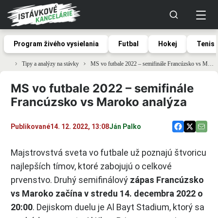
Program živého vysielania
Futbal
Hokej
Tenis
Tipy a analýzy na stávky
MS vo futbale 2022 – semifinále Francúzsko vs Maroko analýza
MS vo futbale 2022 – semifinále
Francúzsko vs Maroko analýza
Publikované
14. 12. 2022, 13:08
Ján Palko
Majstrovstvá sveta vo futbale už poznajú štvoricu
najlepších tímov, ktoré zabojujú o celkové
prvenstvo. Druhý semifinálový
zápas Francúzsko
vs Maroko začína v stredu 14. decembra 2022 o
20:00
. Dejiskom duelu je Al Bayt Stadium, ktorý sa