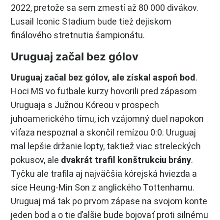
2022, pretože sa sem zmestí až 80 000 divákov.
Lusail Iconic Stadium bude tiež dejiskom
finálového stretnutia šampionátu.
Uruguaj začal bez gólov
Uruguaj začal bez gólov, ale získal aspoň bod
.
Hoci MS vo futbale kurzy hovorili pred zápasom
Uruguaja s Južnou Kóreou v prospech
juhoamerického tímu, ich vzájomný duel napokon
víťaza nespoznal a skončil remízou 0:0. Uruguaj
mal lepšie držanie lopty, taktiež viac streleckých
pokusov, ale
dvakrát trafil konštrukciu brány
.
Tyčku ale trafila aj najväčšia kórejská hviezda a
síce Heung-Min Son z anglického Tottenhamu.
Uruguaj má tak po prvom zápase na svojom konte
jeden bod a o tie ďalšie bude bojovať proti silnému