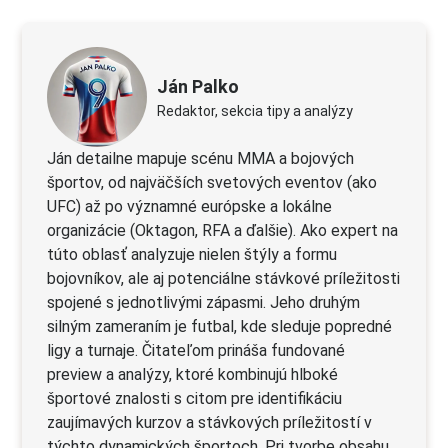
Ján Palko
Redaktor, sekcia tipy a analýzy
Ján detailne mapuje scénu MMA a bojových
športov, od najväčších svetových eventov (ako
UFC) až po významné európske a lokálne
organizácie (Oktagon, RFA a ďalšie). Ako expert na
túto oblasť analyzuje nielen štýly a formu
bojovníkov, ale aj potenciálne stávkové príležitosti
spojené s jednotlivými zápasmi. Jeho druhým
silným zameraním je futbal, kde sleduje popredné
ligy a turnaje. Čitateľom prináša fundované
preview a analýzy, ktoré kombinujú hlboké
športové znalosti s citom pre identifikáciu
zaujímavých kurzov a stávkových príležitostí v
týchto dynamických športoch. Pri tvorbe obsahu