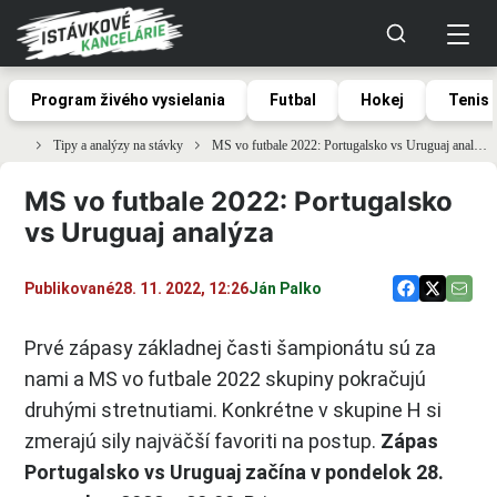
Program živého vysielania
Futbal
Hokej
Tenis
Tipy a analýzy na stávky
MS vo futbale 2022: Portugalsko vs Uruguaj analýza
MS vo futbale 2022: Portugalsko
vs Uruguaj analýza
Publikované
28. 11. 2022, 12:26
Ján Palko
Prvé zápasy základnej časti šampionátu sú za
nami a MS vo futbale 2022 skupiny pokračujú
druhými stretnutiami. Konkrétne v skupine H si
zmerajú sily najväčší favoriti na postup.
Zápas
Portugalsko vs Uruguaj začína v pondelok 28.