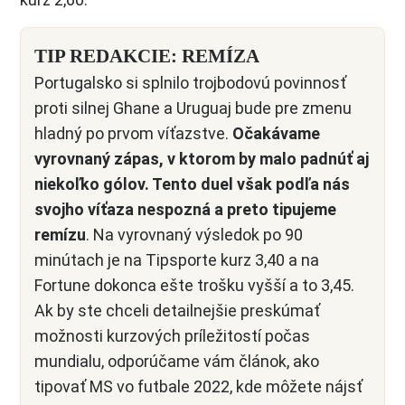
TIP REDAKCIE: REMÍZA
Portugalsko si splnilo trojbodovú povinnosť
proti silnej Ghane a Uruguaj bude pre zmenu
hladný po prvom víťazstve.
Očakávame
vyrovnaný zápas, v ktorom by malo padnúť aj
niekoľko gólov. Tento duel však podľa nás
svojho víťaza nespozná a preto tipujeme
remízu
. Na vyrovnaný výsledok po 90
minútach je na Tipsporte kurz 3,40 a na
Fortune dokonca ešte trošku vyšší a to 3,45.
Ak by ste chceli detailnejšie preskúmať
možnosti kurzových príležitostí počas
mundialu, odporúčame vám článok, ako
tipovať MS vo futbale 2022, kde môžete nájsť