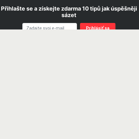
Přihlašte se a získejte zdarma 10 tipů jak úspěšněji
sázet
Potvrdzujem, že mám viac ako 18 rokov.
Súhlasím so
zásadami ochrany osobných údajov.
Hrajte zodpovedne. 18+ | Hazardné hry predstavujú
riziko finančných strát a vzniku závislosti |
Podporujeme zodpovedné hranie
© 2019 - 2026 iStavkoveKancelarie.sk patrí do skupiny webových
stránok prevádzkovaných spoločnosťou GAL GROUP, s.r.o. Na tomto
webu propagujeme len legálne stávkové kancelárie a kasína so
slovenskou licenciou. Tento web obsahuje affiliate odkazy a môže
získať províziu z odporúčania.