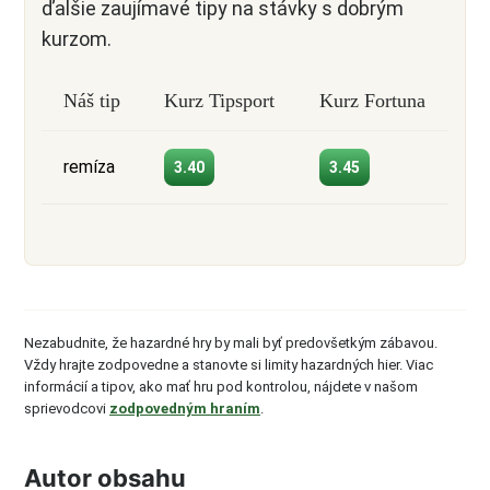
ďalšie zaujímavé tipy na stávky s dobrým
kurzom.
Náš tip
Kurz Tipsport
Kurz Fortuna
remíza
3.40
3.45
Nezabudnite, že hazardné hry by mali byť predovšetkým zábavou.
Vždy hrajte zodpovedne a stanovte si limity hazardných hier. Viac
informácií a tipov, ako mať hru pod kontrolou, nájdete v našom
sprievodcovi
zodpovedným hraním
.
Autor obsahu