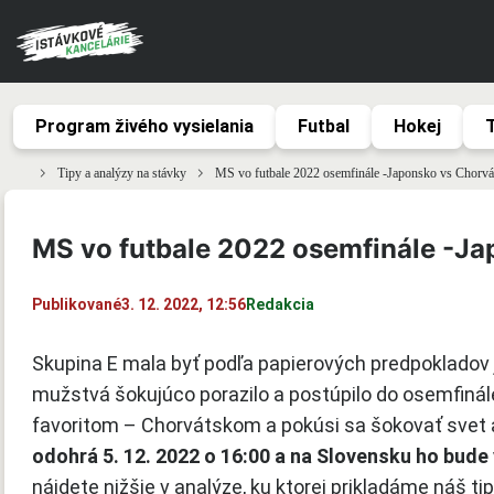
Program živého vysielania
Futbal
Hokej
Tipy a analýzy na stávky
MS vo futbale 2022 osemfinále -Japonsko vs Chorvá
MS vo futbale 2022 osemfinále -Ja
Publikované
3. 12. 2022, 12:56
Redakcia
Skupina E mala byť podľa papierových predpokladov
mužstvá šokujúco porazilo a postúpilo do osemfinál
favoritom – Chorvátskom a pokúsi sa šokovať svet a
odohrá 5. 12. 2022 o 16:00 a na Slovensku ho bude
nájdete nižšie v analýze, ku ktorej prikladáme náš ti