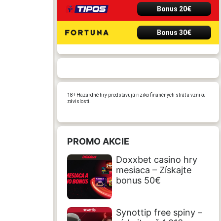
Bonus 20€
Bonus 30€
18+ Hazardné hry predstavujú riziko finančných strát a vzniku
závislosti.
PROMO AKCIE
Doxxbet casino hry
mesiaca – Získajte
bonus 50€
Synottip free spiny –