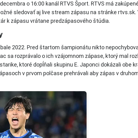
 5. decembra o 16:00 kanál RTVS Šport. RTVS má zakúpené
možné sledovať aj live stream zápasu na stránke rtvs.sk.
tár k zápasu vrátane predzápasového štúdia.
y
tbale 2022. Pred štartom šampionátu nikto nepochyboval
iac sa rozprávalo o ich vzájomnom zápase, ktorý mal ro
tarike, ktoré dopĺňali skupinu E. Japonci dokázali obe kr
 zápasoch v prvom polčase prehrávali aby zápas v druho