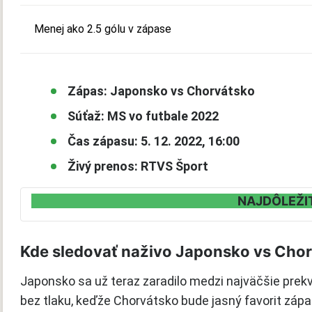
Menej ako 2.5 gólu v zápase
Zápas: Japonsko vs Chorvátsko
Súťaž: MS vo futbale 2022
Čas zápasu: 5. 12. 2022, 16:00
Živý prenos: RTVS Šport
NAJDÔLEŽIT
Kde sledovať naživo Japonsko vs Chor
Japonsko sa už teraz zaradilo medzi najväčšie prek
bez tlaku, keďže Chorvátsko bude jasný favorit záp