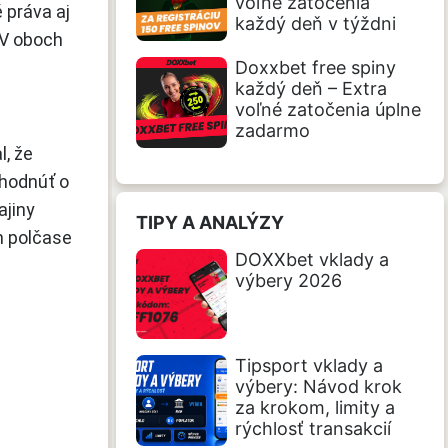
voľné zatočenia
 práva aj
každý deň v týždni
 V oboch
Doxxbet free spiny
každý deň – Extra
voľné zatočenia úplne
zadarmo
, že
zhodnúť o
ajiny
TIPY A ANALÝZY
m polčase
DOXXbet vklady a
výbery 2026
Tipsport vklady a
výbery: Návod krok
za krokom, limity a
rýchlosť transakcií