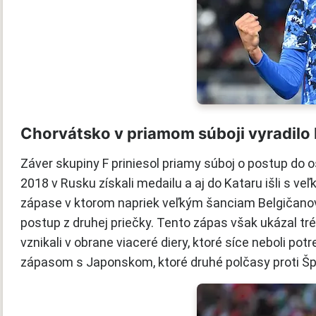
Chorvátsko v priamom súboji vyradilo
Záver skupiny F priniesol priamy súboj o postup do
2018 v Rusku získali medailu a aj do Kataru išli s v
zápase v ktorom napriek veľkým šanciam Belgičanov ne
postup z druhej priečky. Tento zápas však ukázal tr
vznikali v obrane viaceré diery, ktoré síce neboli po
zápasom s Japonskom, ktoré druhé polčasy proti Šp