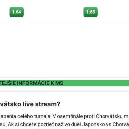
1.64
1.65
EJŠIE INFORMÁCIE K MS
vátsko live stream?
vapenia celého turnaja. V osemfinále proti Chorvátsku m
asu. Ak si chcete pozrieť naživo duel Japonsko vs Chor