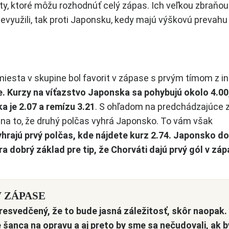
ty, ktoré môžu rozhodnúť celý zápas. Ich veľkou zbraňou
nevyužili, tak proti Japonsku, kedy majú výškovú prevahu
sta v skupine bol favorit v zápase s prvým tímom z ine
. Kurzy na víťazstvo Japonska sa pohybujú okolo 4.00
a je 2.07 a remízu 3.21
. S ohľadom na predchádzajúce 
 na to, že druhý polčas vyhrá Japonsko. To vám však
hrajú prvý polčas, kde nájdete kurz 2.74. Japonsko d
 dobrý základ pre tip, že Chorváti dajú prvý gól v záp
V ZÁPASE
resvedčený, že to bude jasná záležitosť, skôr naopak.
e šanca na opravu a aj preto by sme sa nečudovali, ak b