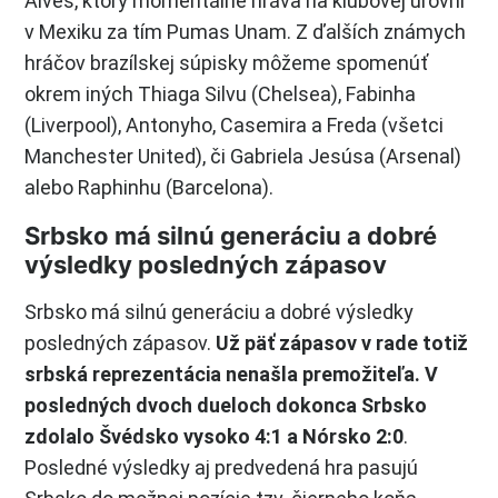
Alves, ktorý momentálne hráva na klubovej úrovni
v Mexiku za tím Pumas Unam. Z ďalších známych
hráčov brazílskej súpisky môžeme spomenúť
okrem iných Thiaga Silvu (Chelsea), Fabinha
(Liverpool), Antonyho, Casemira a Freda (všetci
Manchester United), či Gabriela Jesúsa (Arsenal)
alebo Raphinhu (Barcelona).
Srbsko má silnú generáciu a dobré
výsledky posledných zápasov
Srbsko má silnú generáciu a dobré výsledky
posledných zápasov.
Už päť zápasov v rade totiž
srbská reprezentácia nenašla premožiteľa. V
posledných dvoch dueloch dokonca Srbsko
zdolalo Švédsko vysoko 4:1 a Nórsko 2:0
.
Posledné výsledky aj predvedená hra pasujú