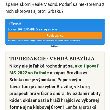
španielskom Reale Madrid. Podarí sa niektorému z
nich skórovať aj proti Srbsku?
Bonus 30€ ZADARMO za registráciu
Registruj sa
18+ Ministerstvo financií varuje: Účasťou na hazardnej hre môže vzniknúť závislosť!
Reklama
TIP REDAKCIE: VYHRÁ BRAZÍLIA
Nikdy nie je ľahké rozhodnúť sa,
ako tipovať
MS 2022 vo futbale
a zápas Brazília vs
Srbsko nie je výnimkou. Papierovým
favoritom je síce výber Brazílie, v ktorej
prospech hrá víťazná šnúra, hviezdami nabitý
káder, skúsenosti a hráči hrajúci vo výbornej
forme aj na klubovej úrovni
. Lenže aj srbská