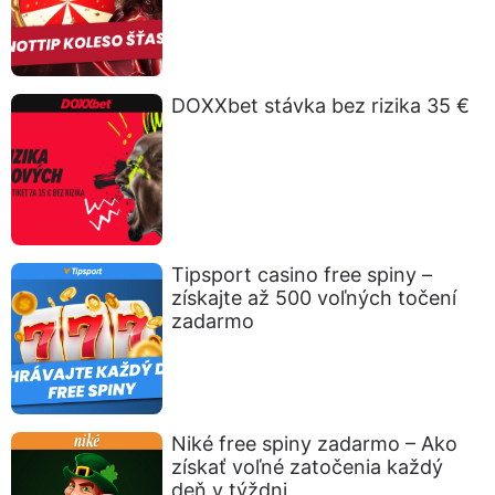
DOXXbet stávka bez rizika 35 €
Tipsport casino free spiny –
získajte až 500 voľných točení
zadarmo
Niké free spiny zadarmo – Ako
získať voľné zatočenia každý
deň v týždni