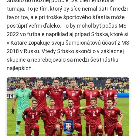
Srbsko do možnej pozície tzv. čierneho koňa
turnaja. To je tím, ktorý by síce nemal patriť medzi
favoritov, ale pri troške športového šťastia môže
postúpiť veľmi ďaleko. To by mohol byť počas MS
2022 vo futbale napríklad aj prípad Srbska, ktoré si
v Katare zopakuje svoju šampionátovú účasť z MS
2018 v Rusku. Vtedy Srbsko skončilo v základnej
skupine a neprebojovalo sa medzi šestnástku
najlepších.