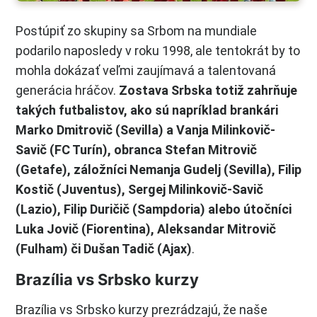
Postúpiť zo skupiny sa Srbom na mundiale
podarilo naposledy v roku 1998, ale tentokrát by to
mohla dokázať veľmi zaujímavá a talentovaná
generácia hráčov.
Zostava Srbska totiž zahrňuje
takých futbalistov, ako sú napríklad brankári
Marko Dmitrovič (Sevilla) a Vanja Milinkovič-
Savič (FC Turín), obranca Stefan Mitrovič
(Getafe), záložníci Nemanja Gudelj (Sevilla), Filip
Kostič (Juventus), Sergej Milinkovič-Savič
(Lazio), Filip Duričič (Sampdoria) alebo útočníci
Luka Jovič (Fiorentina), Aleksandar Mitrovič
(Fulham) či Dušan Tadič (Ajax)
.
Brazília vs Srbsko kurzy
Brazília vs Srbsko kurzy prezrádzajú, že naše