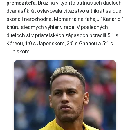
premožiteľa
. Brazília v týchto pätnástich dueloch
dvanásť krát oslavovala víťazstvo a trikrát sa duel
skončil nerozhodne. Momentálne ťahajú “Kanárici”
šnúru siedmych výhier v rade. V posledných
dueloch si v priateľských zápasoch poradili 5:1 s
Kóreou, 1:0 s Japonskom, 3:0 s Ghanou a 5:1 s
Tuniskom.