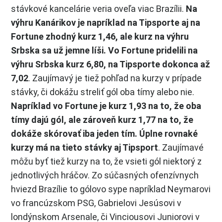
stávkové kancelárie veria oveľa viac Brazílii.
Na
výhru Kanárikov je napríklad na Tipsporte aj na
Fortune zhodný kurz 1,46, ale kurz na výhru
Srbska sa už jemne líši. Vo Fortune pridelili na
výhru Srbska kurz 6,80, na Tipsporte dokonca až
7,02
. Zaujímavý je tiež pohľad na kurzy v prípade
stávky, či dokážu streliť gól oba tímy alebo nie.
Napríklad vo Fortune je kurz 1,93 na to, že oba
tímy dajú gól, ale zároveň kurz 1,77 na to, že
dokáže skórovať iba jeden tím. Úplne rovnaké
kurzy má na tieto stávky aj Tipsport
. Zaujímavé
môžu byť tiež kurzy na to, že vsieti gól niektorý z
jednotlivých hráčov. Zo súčasných ofenzívnych
hviezd Brazílie to gólovo sype napríklad Neymarovi
vo francúzskom PSG, Gabrielovi Jesúsovi v
londýnskom Arsenale, či Vinciousovi Juniorovi v