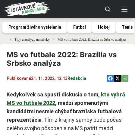
Program živého vysielania
Futbal
Hokej
Tenis
Tipy a analýzy na stávky
MS vo futbale 2022: Brazília vs Srbsko analýza
MS vo futbale 2022: Brazília vs
Srbsko analýza
Publikované
21. 11. 2022, 12:13
Redakcia
Kedykoľvek sa spustí diskusia o tom,
kto vyhrá
MS vo futbale 2022
, medzi spomenutými
kandidátmi nesmie chýbať brazílska futbalová
reprezentácia
. Tím z krajiny samby bude počas
celého svojho pôsobenia na MS patriť medzi