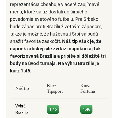
reprezentácia obsahuje viaceré zaujímavé
mená, ktoré sa už dostali do širšieho
povedomia svetového futbalu. Pre Srbsko
bude zápas proti Brazílii životným zápasom,
takže je možné, že húževnatí Srbi sa budú
snažiť favorita zaskočiť.
Náš tip však je, že
napriek srbskej sile zvíťazí napokon aj tak
favorizovaná Brazília a pripíše si dôležité tri
body na úvod turnaja. Na výhru Brazílie je
kurz 1,46
.
Kurz
Kurz
Náš tip
Tipsport
Fortuna
Vyhrá
1.46
1.46
Brazília