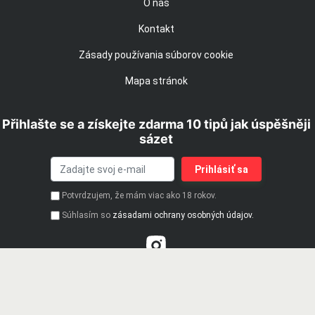
O nás
Kontakt
Zásady používania súborov cookie
Mapa stránok
Přihlašte se a získejte zdarma 10 tipů jak úspěšněji
sázet
Potvrdzujem, že mám viac ako 18 rokov.
Súhlasím so
zásadami ochrany osobných údajov.
Hrajte zodpovedne. 18+ | Hazardné hry predstavujú
riziko finančných strát a vzniku závislosti |