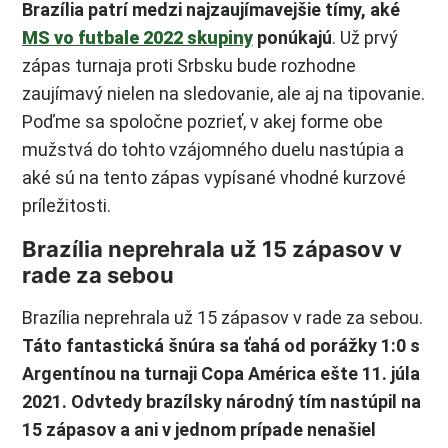
Brazília patrí medzi najzaujímavejšie tímy, aké
MS vo futbale 2022 skupiny
ponúkajú
. Už prvý
zápas turnaja proti Srbsku bude rozhodne
zaujímavý nielen na sledovanie, ale aj na tipovanie.
Poďme sa spoločne pozrieť, v akej forme obe
mužstvá do tohto vzájomného duelu nastúpia a
aké sú na tento zápas vypísané vhodné kurzové
príležitosti.
Brazília neprehrala už 15 zápasov v
rade za sebou
Brazília neprehrala už 15 zápasov v rade za sebou.
Táto fantastická šnúra sa ťahá od porážky 1:0 s
Argentínou na turnaji Copa América ešte 11. júla
2021. Odvtedy brazílsky národný tím nastúpil na
15 zápasov a ani v jednom prípade nenašiel