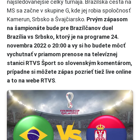
najsledovanejšie celky turnaja. Brazílska cesta na
MS sa začne v skupine G, kde jej robia spoločnosť
Kamerun, Srbsko a Švajčiarsko.
Prvým zápasom
na šampionáte bude pre Brazílčanov duel
Brazília vs Srbsko, ktorý je na programe 24.
novembra 2022 o 20:00 a vy si ho budete môcť
vychutnať v priamom prenose na televíznej
stanici RTVS Šport so slovenským komentárom,
prípadne si môžete zápas pozrieť tiež live online
a to na webe RTVS
.