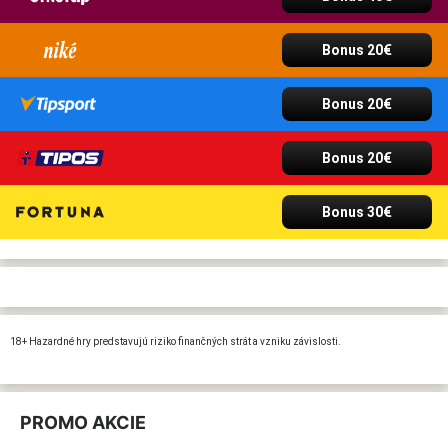
Bonus 20€
Bonus 20€
Bonus 20€
Bonus 30€
18+ Hazardné hry predstavujú riziko finančných strát a vzniku závislosti.
PROMO AKCIE