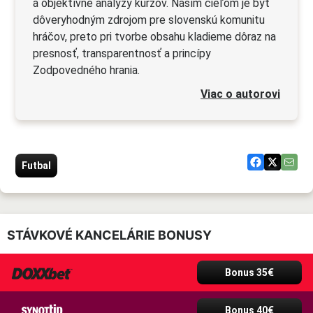
a objektívne analýzy kurzov. Naším cieľom je byť
dôveryhodným zdrojom pre slovenskú komunitu
hráčov, preto pri tvorbe obsahu kladieme dôraz na
presnosť, transparentnosť a princípy
Zodpovedného hrania.
Viac o autorovi
Futbal
STÁVKOVÉ KANCELÁRIE BONUSY
Bonus 35€
Bonus 40€