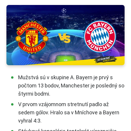
Mužstvá sú v skupine A. Bayern je prvý s
počtom 13 bodov, Manchester je posledný so
štyrmi bodmi.
V prvom vzájomnom stretnutí padlo až
sedem gólov. Hralo sa v Mníchove a Bayern
vyhral 4:3.