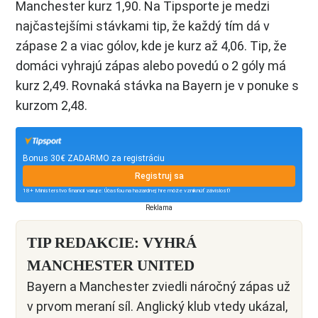
Manchester kurz 1,90. Na Tipsporte je medzi
najčastejšími stávkami tip, že každý tím dá v
zápase 2 a viac gólov, kde je kurz až 4,06. Tip, že
domáci vyhrajú zápas alebo povedú o 2 góly má
kurz 2,49. Rovnaká stávka na Bayern je v ponuke s
kurzom 2,48.
Bonus 30€ ZADARMO za registráciu
Registruj sa
18+ Ministerstvo financií varuje: Účasťou na hazardnej hre môže vzniknúť závislosť!
Reklama
TIP REDAKCIE: VYHRÁ
MANCHESTER UNITED
Bayern a Manchester zviedli náročný zápas už
v prvom meraní síl. Anglický klub vtedy ukázal,