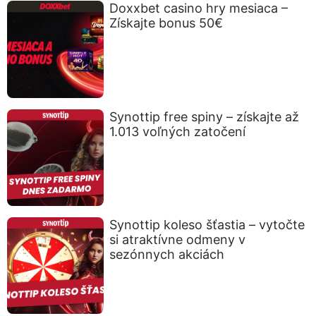
Doxxbet casino hry mesiaca –
Získajte bonus 50€
Synottip free spiny – získajte až
1.013 voľných zatočení
Synottip koleso šťastia – vytočte
si atraktívne odmeny v
sezónnych akciách