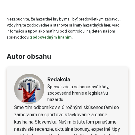
Nezabudnite, že hazardné hry by mali byť predovšetkým zábavou.
Vždy hrajte zodpovedne a stanovte si limity hazardných hier. Viac
informácií a tipov, ako mať hru pod kontrolou, nájdete v našom
sprievodcovi
zodpovedným hraním
.
Autor obsahu
Redakcia
Špecializácia na bonusové kódy,
zodpovedné hranie a legislatívu
hazardu
Sme tím odborníkov s 6 ročnými skúsenosťami so
zameraním na športové stávkovanie a online
kasína na Slovensku. Našim čitateľom prinášame
nezávislé recenzie, aktuálne bonusy, expertné tipy