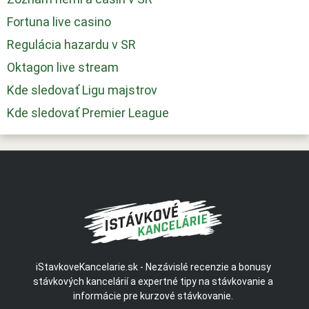
Fortuna live casino
Regulácia hazardu v SR
Oktagon live stream
Kde sledovať Ligu majstrov
Kde sledovať Premier League
iStavkoveKancelarie.sk - Nezávislé recenzie a bonusy
stávkových kancelárií a expertné tipy na stávkovanie a
informácie pre kurzové stávkovanie.