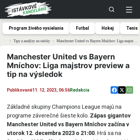
Program živého vysielania
Futbal
Hokej
Tenis
Tipy a analýzy na stávky
Manchester United vs Bayern Mníchov: Liga majstrov preview a tip na výsledok
Manchester United vs Bayern
Mníchov: Liga majstrov preview a
tip na výsledok
Publikované
11. 12. 2023, 06:56
Redakcia
Základné skupiny Champions League majú na
programe záverečné šieste kolo.
Zápas gigantov
Manchester United vs Bayern Mníchov začína v
utorok 12. decembra 2023 o 21:00
. Hrá sa na